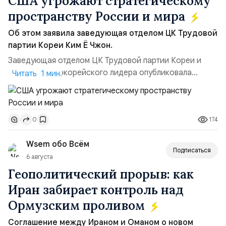
США угрожают стратегическому
пространству России и мира
Об этом заявила заведующая отделом ЦК Трудовой
партии Кореи Ким Ё Чжон.
Заведующая отделом ЦК Трудовой партии Кореи и
сестра северокорейского лидера опубликовала
Читать 1 мин.
заявление для прессы в ответ на проведение Токио
совместных с флотом США запусков крылатых ракет
Томагавк.«Япония отбросила обманчивую видимость
174
0
„исключительно оборонительной страны“ и выносит
вопрос о собственном ядерном вооружении на
Wsem обо Всём
всеобщее обозрение, одновреме...
Подписаться
6 августа
Геополитический прорыв: как
Иран забирает контроль над
Ормузским проливом
Соглашение между Ираном и Оманом о новом