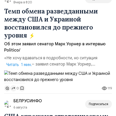
Вчера в 8:20
Темп обмена разведданными
между США и Украиной
восстановился до прежнего
уровня
Об этом заявил сенатор Марк Уорнер в интервью
Politico/
«Не хочу вдаваться в подробности, но ситуация
улучшилась», — заявил сенатор Марк Уорнер,
Читать 1 мин.
высокопоставленный член комитета по разведке,
добавив, что использование Украиной беспилотников и
ракет большой дальности позволило ей наносить
119
0
удары вглубь российской территории и укрепило её
позиции.Сотрудничество со стороны США стало
БЕЛРУСИНФО
ключом к позитивному пов...
Подписаться
6 августа