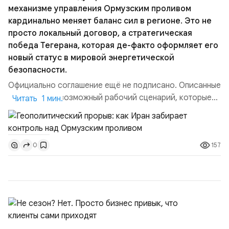
механизме управления Ормузским проливом
кардинально меняет баланс сил в регионе. Это не
просто локальный договор, а стратегическая
победа Тегерана, которая де-факто оформляет его
новый статус в мировой энергетической
безопасности.
Официально соглашение ещё не подписано. Описанные
пункты — это возможный рабочий сценарий, которые
Читать 1 мин.
скорее всего будут реализованы.Разбираем ключевые
тезисы и последствия этого соглашения:. 1. Новые
доли контроля (75 на 25). Было: Ранее Иран и Оман
157
0
контролировали пролив на паритетных началах —
50/50. Стало: Новое соглашение закрепляет за
Ираном...