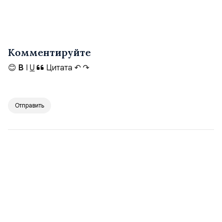
Комментируйте
😊
B
I
U
Цитата
↶
↷
Отправить