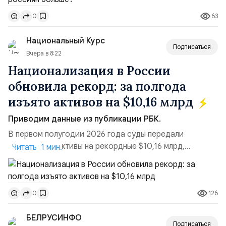
поставках бензина. А с другой – технологическая
63
0
турбулентность: перебои в работе интернета,
блокировки сайтов, необходимость осваивать VPN и
Национальный Курс
российские платформы.Что из этого бье...
Подписаться
Вчера в 8:22
Национализация в России
обновила рекорд: за полгода
изъято активов на $10,16 млрд
Приводим данные из публикации РБК.
В первом полугодии 2026 года суды передали
государству активы на рекордные $10,16 млрд,
Читать 1 мин.
подсчитали аналитики AK&M. Это в 2,5 раза больше,
чем за аналогичный период 2025 года ($3,95 млрд).
Всего зафиксировано 15 национализационных
126
0
транзакций, которые обеспечили 42,2% денежного
объёма всего российского рынка слияний и
БЕЛРУСИНФО
поглощений. Крупнейшей ...
Подписаться