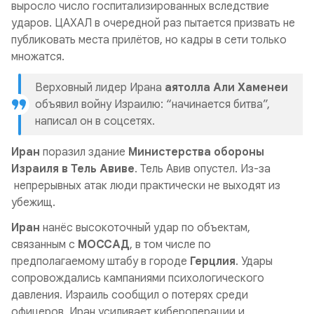
выросло число госпитализированных вследствие
ударов. ЦАХАЛ в очередной раз пытается призвать не
публиковать места прилётов, но кадры в сети только
множатся.
Верховный лидер Ирана
аятолла Али Хаменеи
объявил войну Израилю: “начинается битва”,
написал он в соцсетях.
Иран
поразил здание
Министерства обороны
Израиля в Тель Авиве
. Тель Авив опустел. Из-за
непрерывных атак люди практически не выходят из
убежищ.
Иран
нанёс высокоточный удар по объектам,
связанным с
МОССАД
, в том числе по
предполагаемому штабу в городе
Герцлия
. Удары
сопровождались кампаниями психологического
давления. Израиль сообщил о потерях среди
офицеров, Иран усиливает кибероперации и