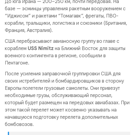
До юга Ирана — 200–250 км, почти передовая. На
базе — эсминцы управления ракетным вооружением с
“Иджисом” и ракетами “Томагавк”, фрегаты, ПВО-
корабли, тральщики, логистика и союзники (Британия,
Франция, Австралия).
США перебрасывают авианосную группу во главе с
кораблем
USS Nimitz
на Ближний Восток для защиты
военного контингента в регионе, сообщили в
Пентагоне.
После усиления заправочной группировки США для
своих истребителей и бомбардировщиков в сторону
Европы полетели грузовые самолеты. Они привезут
необходимые грузы, обслуживающий персонал,
который будет размещен на передовых авиабазах. При
этом такой перелет может косвенно указывать на
начавшуюся подготовку перелета дополнительных
бомбовозов.