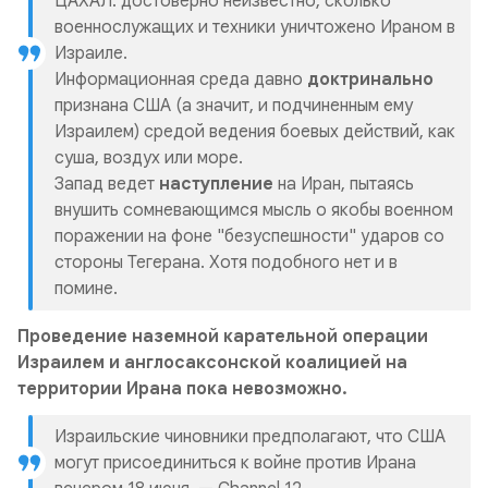
ЦАХАЛ: достоверно неизвестно, сколько
военнослужащих и техники уничтожено Ираном в
Израиле.
Информационная среда давно
доктринально
признана США (а значит, и подчиненным ему
Израилем) средой ведения боевых действий, как
суша, воздух или море.
Запад ведет
наступление
на Иран, пытаясь
внушить сомневающимся мысль о якобы военном
поражении на фоне "безуспешности" ударов со
стороны Тегерана. Хотя подобного нет и в
помине.
Проведение наземной карательной операции
Израилем и англосаксонской коалицией на
территории Ирана пока невозможно.
Израильские чиновники предполагают, что США
могут присоединиться к войне против Ирана