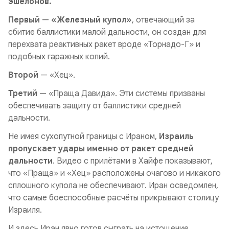
эшелонов.
Первый
—
«Железный купол»
, отвечающий за
сбитие баллистики малой дальности, он создан для
перехвата реактивных ракет вроде «Торнадо-Г» и
подобных гаражных копий.
Второй
— «Хец».
Третий
— «Праща Давида». Эти системы призваны
обеспечивать защиту от баллистики средней
дальности.
Не имея сухопутной границы с Ираном,
Израиль
пропускает удары именно от ракет средней
дальности
. Видео с прилётами в Хайфе показывают,
что «Праща» и «Хец» расположены очагово и никакого
сплошного купола не обеспечивают. Иран осведомлен,
что самые боеспособные расчёты прикрывают столицу
Израиля.
И здесь Иран явно готов сыграть на истощение,