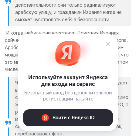
действительности они только радикализуют
арабскую улицу, и гражданин Израиля нигде не
сможет чувствовать себя в безопасности.
И когда-нибудь они восстанут. Действия Израиля
сейчас в Иране породят погромы и в будущей Европе.
Арабские слезы ещё отольются, но, увы, мы получим
мощный радикализм под видом ислама. Не думаю, что
это многим понравится, обычным мусульманам — в том
числе.
Чем больше Америка заявляет о том, что не будет
вмешиваться в войну Ирана и Израиля, тем
скорее американцы нанесут удар. Сейчас видимо
ждут, чтобы не осталось вообще никакого ПВО, а
ракетные установки Ирана сократились до
минимума. В это время укрепляют свои базы и
сосредоточивают ударный авиационный кулак,
перебрасывают флот.