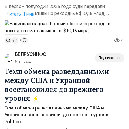
В первом полугодии 2026 года суды передали
государству активы на рекордные $10,16 млрд,
Читать 1 мин.
подсчитали аналитики AK&M. Это в 2,5 раза больше,
чем за аналогичный период 2025 года ($3,95 млрд).
Всего зафиксировано 15 национализационных
75
0
транзакций, которые обеспечили 42,2% денежного
объёма всего российского рынка слияний и
БЕЛРУСИНФО
поглощений. Крупнейшей ...
Подписаться
5 ч. назад
Темп обмена разведданными
между США и Украиной
восстановился до прежнего
уровня
Темп обмена разведданными между США и
Украиной восстановился до прежнего уровня —
Politico.