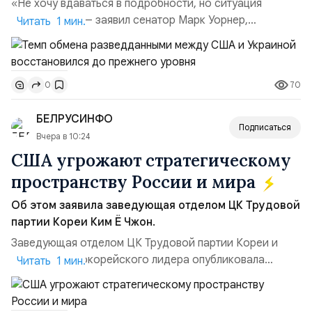
«Не хочу вдаваться в подробности, но ситуация
улучшилась», — заявил сенатор Марк Уорнер,
Читать 1 мин.
высокопоставленный член комитета по разведке,
добавив, что использование Украиной беспилотников и
ракет большой дальности позволило ей наносить
70
0
удары вглубь российской территории и укрепило её
позиции.Сотрудничество со стороны США стало
БЕЛРУСИНФО
ключом к позитивному пов...
Подписаться
Вчера в 10:24
США угрожают стратегическому
пространству России и мира
Об этом заявила заведующая отделом ЦК Трудовой
партии Кореи Ким Ё Чжон.
Заведующая отделом ЦК Трудовой партии Кореи и
сестра северокорейского лидера опубликовала
Читать 1 мин.
заявление для прессы в ответ на проведение Токио
совместных с флотом США запусков крылатых ракет
Томагавк.«Япония отбросила обманчивую видимость