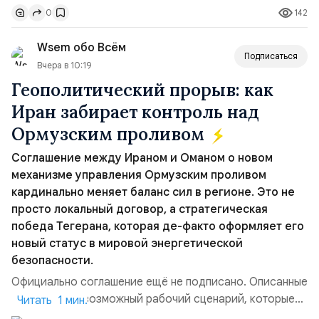
142
0
„исключительно оборонительной страны“ и выносит
вопрос о собственном ядерном вооружении на
Wsem обо Всём
всеобщее обозрение, одновреме...
Подписаться
Вчера в 10:19
Геополитический прорыв: как
Иран забирает контроль над
Ормузским проливом
Соглашение между Ираном и Оманом о новом
механизме управления Ормузским проливом
кардинально меняет баланс сил в регионе. Это не
просто локальный договор, а стратегическая
победа Тегерана, которая де-факто оформляет его
новый статус в мировой энергетической
безопасности.
Официально соглашение ещё не подписано. Описанные
пункты — это возможный рабочий сценарий, которые
Читать 1 мин.
скорее всего будут реализованы.Разбираем ключевые