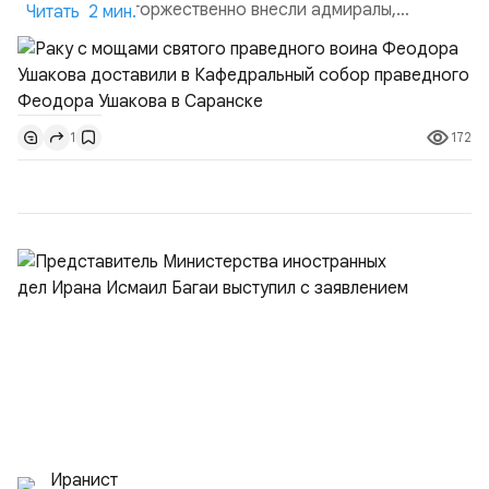
Ушакова раку торжественно внесли адмиралы,
Читать 2 мин.
участвовавшие в канонизации святого праведного
воина Феодора Ушакова 25 лет назад:Адмирал
Владимир Прокофьевич Валуев, командующий
Балтийским флотом ВМФ России (2001–2006
172
1
гг.);Адмирал Владимир Петрович Комоедов,
командующий Черноморским флотом ВМФ России
(1998–2002 г...
Иранист