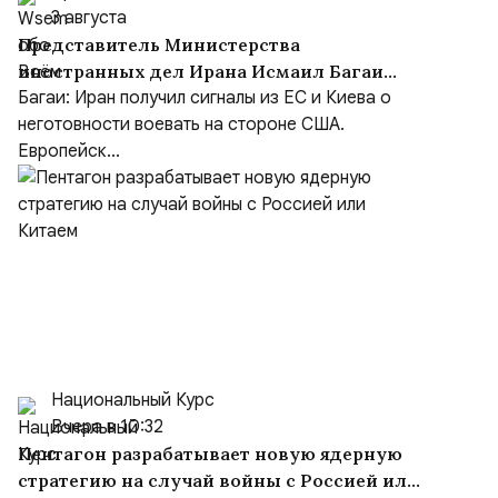
3 августа
Представитель Министерства
иностранных дел Ирана Исмаил Багаи
выступил с заявлением
Багаи: Иран получил сигналы из ЕС и Киева о
неготовности воевать на стороне США.
Европейск...
Национальный Курс
Вчера в 10:32
Пентагон разрабатывает новую ядерную
стратегию на случай войны с Россией или