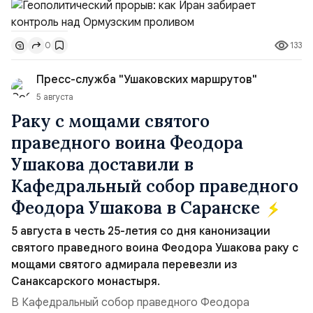
тезисы и последствия этого соглашения:. 1. Новые
доли контроля (75 на 25). Было: Ранее Иран и Оман
133
0
контролировали пролив на паритетных началах —
50/50. Стало: Новое соглашение закрепляет за
Пресс-служба "Ушаковских маршрутов"
Ираном...
5 августа
Раку с мощами святого
праведного воина Феодора
Ушакова доставили в
Кафедральный собор праведного
Феодора Ушакова в Саранске
5 августа в честь 25-летия со дня канонизации
святого праведного воина Феодора Ушакова раку с
мощами святого адмирала перевезли из
Санаксарского монастыря.
В Кафедральный собор праведного Феодора