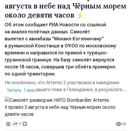
августа в небе над Чёрным морем
около девяти часов
Об этом сообщает РИА Новости со ссылкой
на анализ полётных данных. Самолёт
вылетел с авиабазы "Михаил Когэлничану"
в румынской Констанце в 09:00 по московскому
времени и направился по прямой к турецко-
грузинской границе. На базу самолёт вернулся
после 18 часов, совершив три облёта примерно
по одной траектории.
Не исключено, что Artemis II участвовал в наведении
дрона, атаковавшего пляж в Геленджике, в результате
Читать 1 мин.
чего погибло 7 человек, включая троих детей. Позже
турецкая газета Cumhuriyet сообщила об атаке
украинских дронов в Чёрном море на ️судно Nadezhda
под флагом Камеруна, перевозившее из турецкого
65
0
порта Самсун в Новороссийск свежие овощи и фрукты.