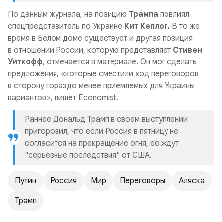
По данным журнала, на позицию
Трампа
повлиял
спецпредставитель по Украине
Кит Келлог.
В то же
время в Белом доме существует и другая позиция
в отношении России, которую представляет
Стивен
Уиткофф
, отмечается в материале. Он мог сделать
предложения, «которые сместили ход переговоров
в сторону гораздо менее приемлемых для Украины
вариантов», пишет Economist.
Раннее Дональд Трамп в своем выступлении
пригорозил, ч
то если Россия в пятницу не
согласится на прекращение огня, её ждут
"серьёзные последствия" от США.
Путин
Россия
Мир
Переговоры
Аляска
Трамп