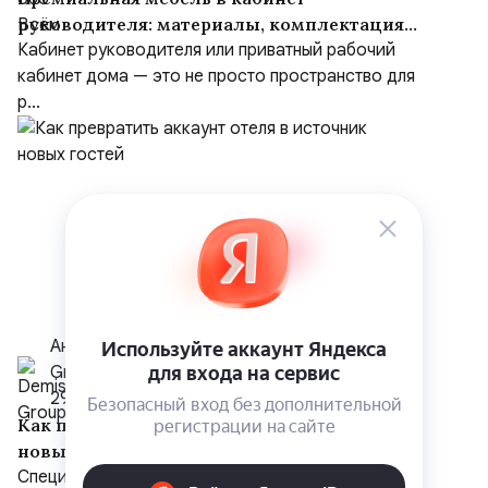
руководителя: материалы, комплектация
и советы
Кабинет руководителя или приватный рабочий
кабинет дома — это не просто пространство для
р...
Анастасия Дунаева, PR-менеджер Demis
Group
29 июля
Как превратить аккаунт отеля в источник
новых гостей
Специалисты Demis Group поделились опытом