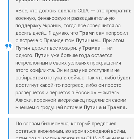
«Всё, что должны сделать США, — это прекратить
военную, финансовую и разведывательную
поддержку Украины, тогда всё завершится за
десять дней... Я думаю, что
Трамп
сам попросил
о встрече с Президентом
Путиным
… При этом
Путин
держит все козыри, у
Трампа
— ни
одного.
Путин
уже больше года остаётся
непреклонным в своих условиях прекращения
этого конфликта. Он ни разу не отступил и не
собирается отступать сейчас. Так что либо будет
достигнут какой-то прогресс, либо он просто
развернётся и вернётся в Россию» — житель
Аляски, коренной американец поделился своим
мнением о грядущей встрече
Путина и Трампа.
По словам бизнесмена, который предпочел
остаться анонимным, во время холодной войны,
отвечая на частные претензии США об ущемлении