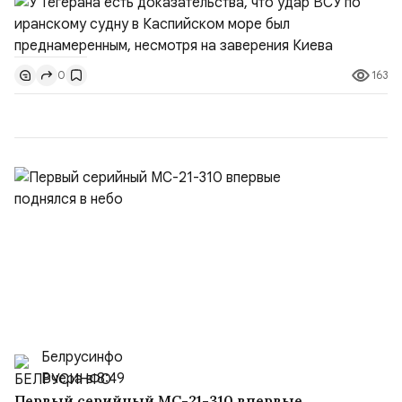
не была преднамеренной», — заявил официальный
представитель МИД Ирана Эсмаил Багаи на пресс-
конференции в Тегеране 3 августа.Иранская сторона
163
0
ожидает от Украины практических шагов, которые
подтвер...
Белрусинфо
Вчера в 8:49
Первый серийный МС-21-310 впервые