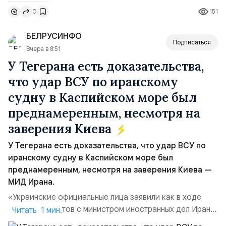
страны. Для УРАЛ это продолжение философии
151
0
бренда, основанной на развитии российского
производства и продвижении русского звука.
БЕЛРУСИНФО
Компания убеждена, что уважение к с...
Подписаться
Вчера в 8:51
У Тегерана есть доказательства,
что удар ВСУ по иранскому
судну в Каспийском море был
преднамеренным, несмотря на
заверения Киева
У Тегерана есть доказательства, что удар ВСУ по
иранскому судну в Каспийском море был
преднамеренным, несмотря на заверения Киева —
МИД Ирана.
«Украинские официальные лица заявили как в ходе
прямых контактов с министром иностранных дел Ирана,
Читать 1 мин.
так и в сообщениях, направленных Ирану, что эта атака