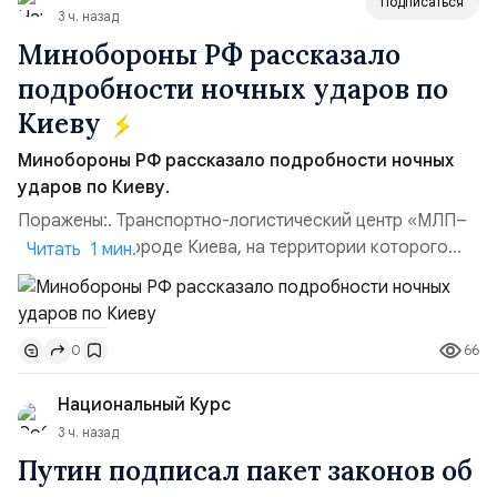
Подписаться
3 ч. назад
Минобороны РФ рассказало
подробности ночных ударов по
Киеву
Минобороны РФ рассказало подробности ночных
ударов по Киеву.
Поражены:. Транспортно-логистический центр «МЛП–
Чайка» в пригороде Киева, на территории которого
Читать 1 мин.
осуществлялось хранение, сборка а также запуск с
прилегающего полевого аэродром «Чайка»
дальнобойных БПЛА ВСУ; Складские помещения
66
0
«Транс-Логистик» в Оболонском районе г. Киев,
использовавшиеся для хранения военного
Национальный Курс
имущества ВСУ; Сортировочны...
3 ч. назад
Путин подписал пакет законов об