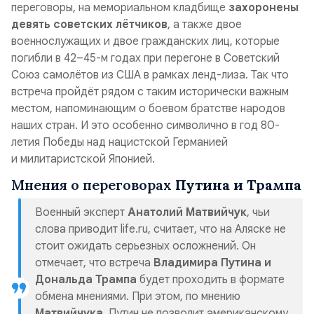
переговоры, на мемориальном кладбище
захоронены
девять советских лётчиков
, а также двое
военнослужащих и двое гражданских лиц, которые
погибли в 42–45-м годах при перегоне в Советский
Союз самолётов из США в рамках ленд-лиза. Так что
встреча пройдёт рядом с таким исторически важным
местом, напоминающим о боевом братстве народов
наших стран. И это особенно символично в год 80-
летия Победы над нацистской Германией
и милитаристской Японией.
Мнения о переговорах
Путина и Трампа
Военный эксперт
Анатолий Матвийчук
, чьи
слова приводит life.ru, считает, что на Аляске не
стоит ожидать серьезных осложнений. Он
отмечает, что встреча
Владимира Путина и
Дональда Трампа
будет проходить в формате
обмена мнениями. При этом, по мнению
Матвийчука
, Путин не позволит американскому