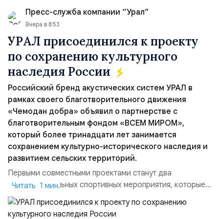
Ранены...
Пресс-служба компании “Урал”
Вчера в 8:53
УРАЛ присоединился к проекту
по сохранению культурного
наследия России
Российский бренд акустических систем УРАЛ в
рамках своего благотворительного движения
«Чемодан добра» объявил о партнерстве с
благотворительным фондом «ВСЕМ МИРОМ»,
который более тринадцати лет занимается
сохранением культурно-исторического наследия и
развитием сельских территорий.
Первыми совместными проектами станут два
благотворительных спортивных мероприятия, которые
Читать 1 мин.
пройдут в августе в Ивановской области и объединят
жителей региона, волонтеров и участников со всей