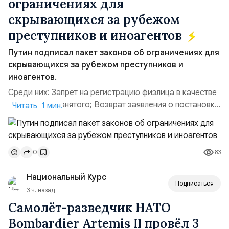
ограничениях для
скрывающихся за рубежом
преступников и иноагентов
Путин подписал пакет законов об ограничениях для
скрывающихся за рубежом преступников и
иноагентов.
Среди них: Запрет на регистрацию физлица в качестве
ИП или самозанятого; Возврат заявления о постановке
Читать 1 мин.
недвижимости на кадастровый учет; Ограничение
водительских прав; Запрет регистрации транспортных
средств и на заключение сделок по доверенности;
83
0
Отказ в заключении кредитного договора,
предоставлении государственных и муниципальных
Национальный Курс
услу...
Подписаться
3 ч. назад
Самолёт-разведчик НАТО
Bombardier Artemis II провёл 3