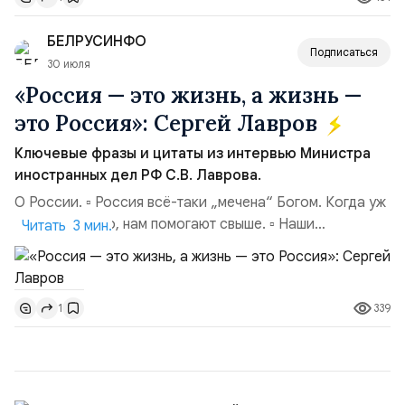
к возможной эскалации региональной напряжённости с
Ираном. Напомним:Реакция официального
БЕЛРУСИНФО
представителя МИД Ира...
Подписаться
30 июля
«Россия — это жизнь, а жизнь —
это Россия»: Сергей Лавров
Ключевые фразы и цитаты из интервью Министра
иностранных дел РФ С.В. Лаврова.
О России. ▫️ Россия всё-таки „мечена“ Богом. Когда уж
совсем тяжело, нам помогают свыше. ▫️ Наши
Читать 3 мин.
национальные интересы на внешней арене — в том,
чтобы мы были самостоятельной державой,
самостоятельной цивилизацией. Чтобы наши границы
339
1
были надёжно обеспечены. ▫️ Россия не сердится,
Россия сосредотачивается (цитата А. М. Горчакова...