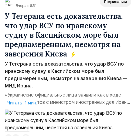
Подписаться
Вчера в 8:51
У Тегерана есть доказательства,
что удар ВСУ по иранскому
судну в Каспийском море был
преднамеренным, несмотря на
заверения Киева
У Тегерана есть доказательства, что удар ВСУ по
иранскому судну в Каспийском море был
преднамеренным, несмотря на заверения Киева —
МИД Ирана.
«Украинские официальные лица заявили как в ходе
прямых контактов с министром иностранных дел Ирана,
Читать 1 мин.
так и в сообщениях, направленных Ирану, что эта атака
не была преднамеренной», — заявил официальный
представитель МИД Ирана Эсмаил Багаи на пресс-
конференции в Тегеране 3 августа.Иранская сторона