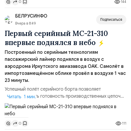
144
0
ожидает от Украины практических шагов, которые
подтвер...
БЕЛРУСИНФО
Подписаться
Вчера в 8:49
Первый серийный МС-21-310
впервые поднялся в небо
Построенный по серийным технологиям
пассажирский лайнер поднялся в воздух с
аэродрома Иркутского авиазавода ОАК. Самолёт в
импортозамещённом облике провёл в воздухе 1 час
23 минуты.
Успешный полёт серийного борта позволяет
констатировать готовность производственных цепочек
Читать 1 мин.
для серийного выпуска машин этого типа, в частности,
первой партии из 18 самолётов. Также завод уже
может приступить к выполнению новых заказов,
111
0
утверждённых Правительством России. Параллельно