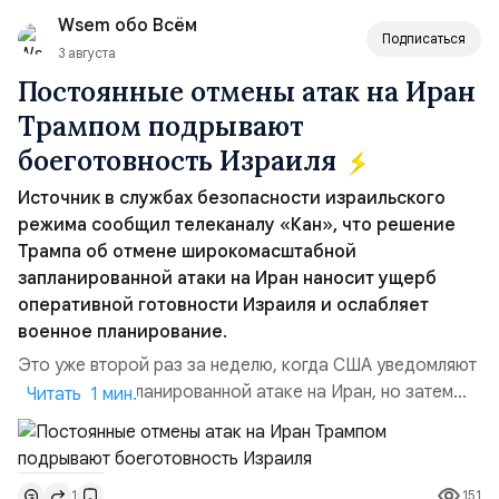
идет процесс сертификации воздушного судна. На
Wsem обо Всём
данный момент МС-2...
Подписаться
3 августа
Постоянные отмены атак на Иран
Трампом подрывают
боеготовность Израиля
Источник в службах безопасности израильского
режима сообщил телеканалу «Кан», что решение
Трампа об отмене широкомасштабной
запланированной атаки на Иран наносит ущерб
оперативной готовности Израиля и ослабляет
военное планирование.
Это уже второй раз за неделю, когда США уведомляют
Израиль о запланированной атаке на Иран, но затем
Читать 1 мин.
отменяют её в последний момент без каких-либо
объяснений.По данным этого СМИ, тысячи
военнослужащих армии Израиля неделями готовились
151
1