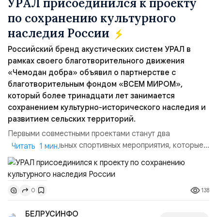
УРАЛ присоединился к проекту
по сохранению культурного
наследия России
Российский бренд акустических систем УРАЛ в
рамках своего благотворительного движения
«Чемодан добра» объявил о партнерстве с
благотворительным фондом «ВСЕМ МИРОМ»,
который более тринадцати лет занимается
сохранением культурно-исторического наследия и
развитием сельских территорий.
Первыми совместными проектами станут два
благотворительных спортивных мероприятия, которые
Читать 1 мин.
пройдут в августе в Ивановской области и объединят
жителей региона, волонтеров и участников со всей
страны. Для УРАЛ это продолжение философии
138
0
бренда, основанной на развитии российского
производства и продвижении русского звука.
БЕЛРУСИНФО
Компания убеждена, что уважение к с...