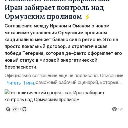
Иран забирает контроль над
Ормузским проливом
Соглашение между Ираном и Оманом о новом
механизме управления Ормузским проливом
кардинально меняет баланс сил в регионе. Это не
просто локальный договор, а стратегическая
победа Тегерана, которая де-факто оформляет его
новый статус в мировой энергетической
безопасности.
Официально соглашение ещё не подписано. Описанные
пункты — это возможный рабочий сценарий, которые
Читать 1 мин.
скорее всего будут реализованы.Разбираем ключевые
тезисы и последствия этого соглашения:. 1. Новые
доли контроля (75 на 25). Было: Ранее Иран и Оман
195
0
контролировали пролив на паритетных началах —
50/50. Стало: Новое соглашение закрепляет за
Ираном...