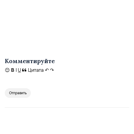
Комментируйте
😊
B
I
U
Цитата
↶
↷
Отправить