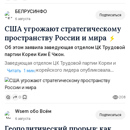
позиции.Сотрудничество со стороны США стало
БЕЛРУСИНФО
ключом к позитивному пов...
Подписаться
6 августа
США угрожают стратегическому
пространству России и мира
Об этом заявила заведующая отделом ЦК Трудовой
партии Кореи Ким Ё Чжон.
Заведующая отделом ЦК Трудовой партии Кореи и
сестра северокорейского лидера опубликовала
Читать 1 мин.
заявление для прессы в ответ на проведение Токио
совместных с флотом США запусков крылатых ракет
Томагавк.«Япония отбросила обманчивую видимость
208
0
„исключительно оборонительной страны“ и выносит
вопрос о собственном ядерном вооружении на
Wsem обо Всём
всеобщее обозрение, одновреме...
Подписаться
6 августа
Геополитический прорыв: как