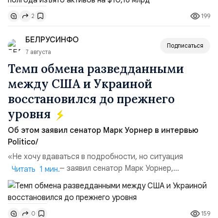
Всего зафиксировано 15 национализационных
199
2
транзакций, которые обеспечили 42,2% денежного
объёма всего российского рынка слияний и
БЕЛРУСИНФО
поглощений. Крупнейшей ...
Подписаться
7 августа
Темп обмена разведданными
между США и Украиной
восстановился до прежнего
уровня
Об этом заявил сенатор Марк Уорнер в интервью
Politico/
«Не хочу вдаваться в подробности, но ситуация
улучшилась», — заявил сенатор Марк Уорнер,
Читать 1 мин.
высокопоставленный член комитета по разведке,
добавив, что использование Украиной беспилотников и
ракет большой дальности позволило ей наносить
159
0
удары вглубь российской территории и укрепило её