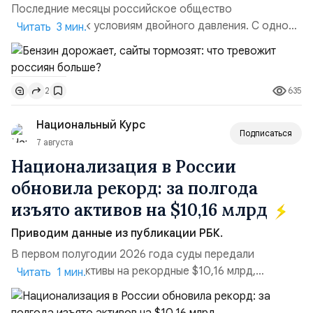
Последние месяцы российское общество
адаптируется к условиям двойного давления. С одной
Читать 3 мин.
стороны, происходит рост цен на товары первой
необходимости, инфляция и локальные сбои в
поставках бензина. А с другой – технологическая
635
2
турбулентность: перебои в работе интернета,
блокировки сайтов, необходимость осваивать VPN и
Национальный Курс
российские платформы.Что из этого бье...
Подписаться
7 августа
Национализация в России
обновила рекорд: за полгода
изъято активов на $10,16 млрд
Приводим данные из публикации РБК.
В первом полугодии 2026 года суды передали
государству активы на рекордные $10,16 млрд,
Читать 1 мин.
подсчитали аналитики AK&M. Это в 2,5 раза больше,
чем за аналогичный период 2025 года ($3,95 млрд).