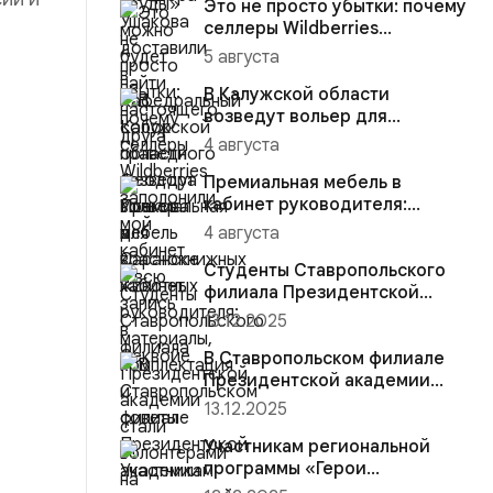
Это не просто убытки: почему
селлеры Wildberries
заполонили мой кабинет и
5 августа
вс...
В Калужской области
возведут вольер для
краснокнижных животных
4 августа
Премиальная мебель в
кабинет руководителя:
материалы, комплектация и
4 августа
советы
Студенты Ставропольского
филиала Президентской
академии стали волонтёрами
13.12.2025
на...
В Ставропольском филиале
Президентской академии
участники региональной
13.12.2025
прогр...
Участникам региональной
программы «Герои
Ставрополья» вручена