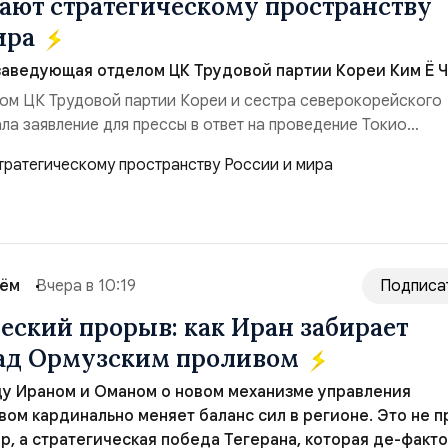
ют стратегическому пространству
ира
заведующая отделом ЦК Трудовой партии Кореи Ким Ё Ч
ом ЦК Трудовой партии Кореи и сестра северокорейского
ла заявление для прессы в ответ на проведение Токио
ом США запусков крылатых ракет Томагавк.«Япония отброс
сть „исключительно оборонительной страны“ и выносит в
рном вооружении на всеобщее обозрение, одновреме...
сём
Вчера в 10:19
Подписа
еский прорыв: как Иран забирает
над Ормузским проливом
у Ираном и Оманом о новом механизме управления
ом кардинально меняет баланс сил в регионе. Это не п
р, а стратегическая победа Тегерана, которая де-факто