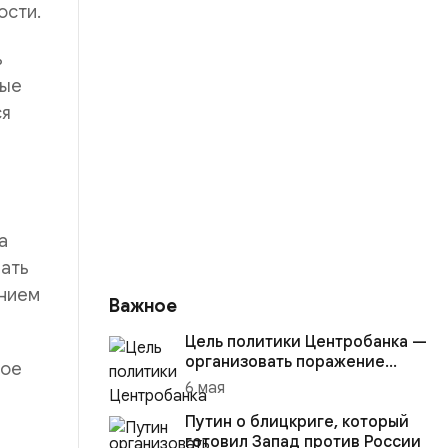
ости.
ь
вые
ся
а
ать
ением
Важное
Цель политики Центробанка —
организовать поражение
кое
России в вооружённом
6 мая
конфликте с США
Путин о блицкриге, который
готовил Запад против России