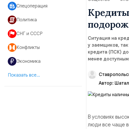
Спецоперация
Кредиты
Политика
подорож
СНГ и СССР
Ситуация на кре
у заемщиков, так
Конфликты
кредита (ПСК) д
менее доступным
Экономика
Ставропольс
Показать все...
Автор:
Шатал
В условиях высо
люди все чаще 