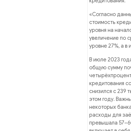
кредитования.
«Согласно данн
стоимость креди
уровня на начал
увеличение по 
уровне 27%, а в 
В июле 2023 год
общую сумму по
четырёхпроцент
кредитования со
снизился с 239 т
этом году. Важн
некоторых банка
расходы для заё
превышала 57–60
включает в себя