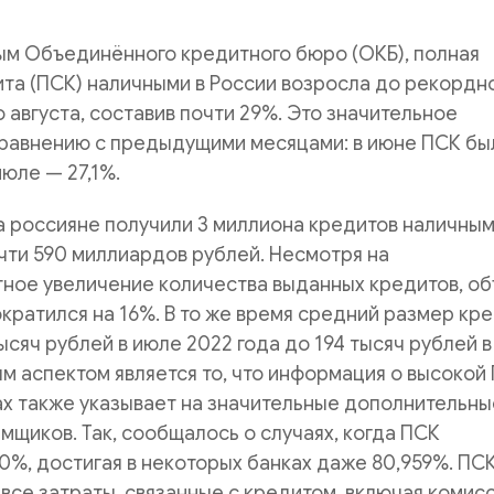
ым Объединённого кредитного бюро (ОКБ), полная
та (ПСК) наличными в России возросла до рекордн
о августа, составив почти 29%. Это значительное
сравнению с предыдущими месяцами: в июне ПСК бы
июле — 27,1%.
а россияне получили 3 миллиона кредитов наличным
чти 590 миллиардов рублей. Несмотря на
ное увеличение количества выданных кредитов, о
кратился на 16%. В то же время средний размер кр
ысяч рублей в июле 2022 года до 194 тысяч рублей в
ым аспектом является то, что информация о высокой
х также указывает на значительные дополнительны
мщиков. Так, сообщалось о случаях, когда ПСК
%, достигая в некоторых банках даже 80,959%. ПС
 все затраты, связанные с кредитом, включая комисс