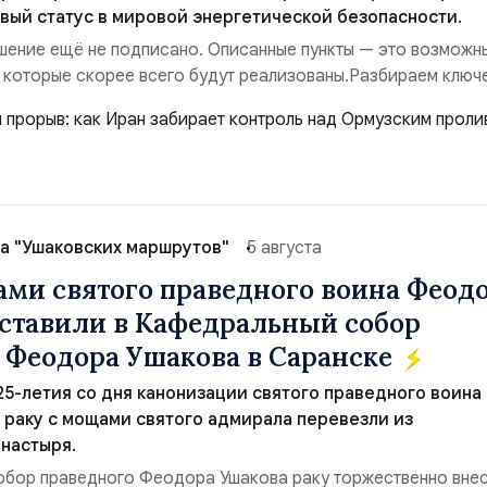
вый статус в мировой энергетической безопасности.
ение ещё не подписано. Описанные пункты — это возможн
 которые скорее всего будут реализованы.Разбираем ключ
ия этого соглашения:. 1. Новые доли контроля (75 на 25). Б
 контролировали пролив на паритетных началах — 50/50. Ст
закрепляет за Ираном...
а "Ушаковских маршрутов"
5 августа
ами святого праведного воина Феод
ставили в Кафедральный собор
 Феодора Ушакова в Саранске
 25-летия со дня канонизации святого праведного воина
раку с мощами святого адмирала перевезли из
настыря.
обор праведного Феодора Ушакова раку торжественно вне