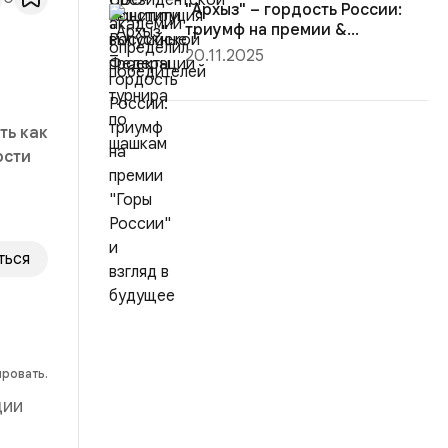
"Архыз" – гордость России:
триумф на премии &...
20.11.2025
ть как
ости
ться
ировать.
ции