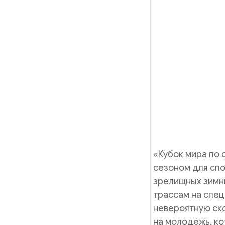
«Кубок мира по
сезоном для спо
зрелищных зимни
трассам на спец
невероятную ско
на молодёжь, ко