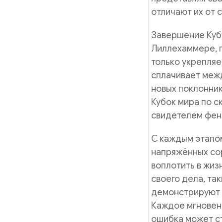
отличают их от 
Завершение Кубк
Лиллехаммере, г
только укрепляе
сплачивает меж
новых поклонник
Кубок мира по с
свидетелем фен
С каждым этапом
напряжённых со
воплотить в жиз
своего дела, та
демонстрируют с
Каждое мгновен
ошибка может с