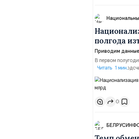
Национальны
Национализ
полгода изъ
Приводим данные 
В первом полугоди
$10,16 млрд, подсч
Читать 1 мин.
период 2025 года 
транзакций, котор
слияний и поглощен
0
БЕЛРУСИНФ
Темп обме