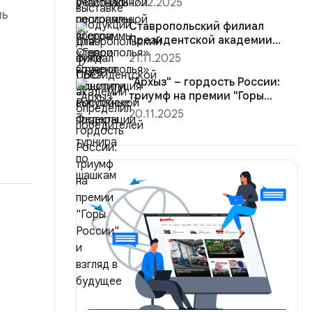
12.12.2025
Конституция Ро...
ль
Ставропольский филиал
Президентской академии
определил победителей
21.11.2025
турнира ...
"Архыз" – гордость России:
триумф на премии "Горы
России"...
20.11.2025