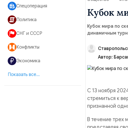
Спецоперация
Кубок ми
Политика
Кубок мира по с
динамичным турни
СНГ и СССР
Конфликты
Ставропольс
Автор:
Барса
Экономика
Показать все...
С 13 ноября 202
стремиться к ве
признанной одно
В течение трех 
представляя сво