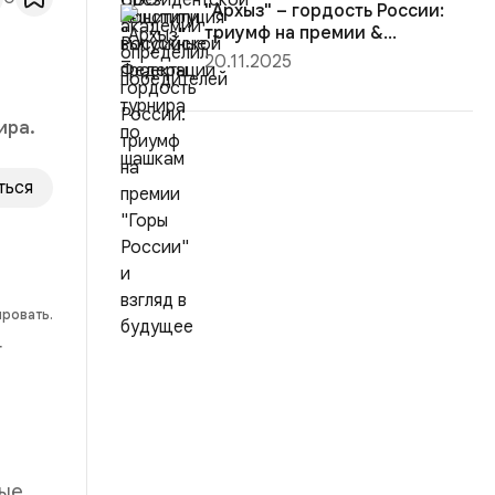
"Архыз" – гордость России:
триумф на премии &...
20.11.2025
ира.
ться
ировать.
т
рые