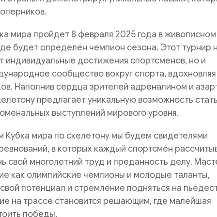
соперников.
а мира пройдет 8 февраля 2025 года в живописном
де будет определён чемпион сезона. Этот турнир 
т индивидуальные достижения спортсменов, но и
дународное сообщество вокруг спорта, вдохновляя
ов. Наполнив сердца зрителей адреналином и азар
келетону предлагает уникальную возможность стат
оменальных выступлений мирового уровня.
 Кубка мира по скелетону мы будем свидетелями
ревнований, в которых каждый спортсмен рассчиты
нь свой многолетний труд и преданность делу. Мас
кие как олимпийские чемпионы и молодые таланты,
вой потенциал и стремление подняться на пьедест
ие на трассе становится решающим, где малейшая
тоить победы.