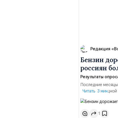
Редакция «В
Бензин дор
россиян б
Результаты опрос
Последние месяцы
давления. С одной
Читать 3 мин.
инфляция и локальн
турбулентность: п
осваивать VPN и ро
1