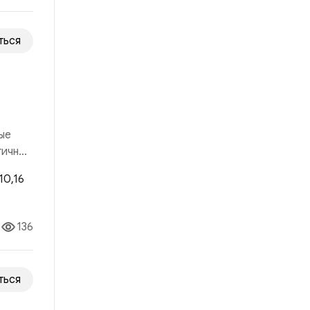
ться
ые
гичный
 рынка
136
ться