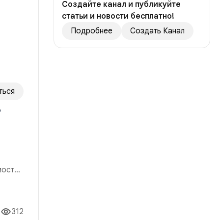
Создайте канал и публикуйте
статьи и новости бесплатно!
Подробнее
Создать Канал
ться
т
мости,
я
сть
312