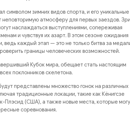
ал символом зимних видов спорта, и его уникальные
т неповторимую атмосферу для первых заездов. Зр
могут наслаждаться выступлениями, сопереживая
енам и чувствуя их азарт. В этом сезоне ожидания
, ведь каждый этап — это не только битва за медали
проверить границы человеческих возможностей.
авершивший Кубок мира, обещает стать настоящим
всех поклонников скелетона.
будут представлены множество гонок на различных
ключая традиционные локации, такие как Кёнигсзе
йк-Плэсид (США), а также новые места, которые мог
ересные соревнования.