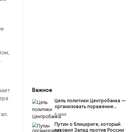
не
том,
ь
Важное
вает
тера
Цель политики Центробанка —
организовать поражение
России в вооружённом
ал.
6 мая
конфликте с США
Путин о блицкриге, который
готовил Запад против России