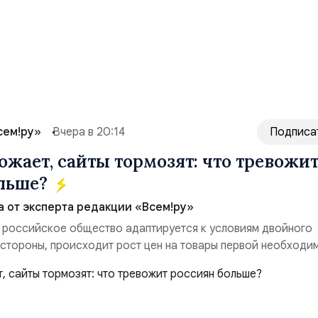
сем!ру»
Вчера в 20:14
Подписа
ожает, сайты тормозят: что тревожи
ольше?
а от эксперта редакции «Всем!ру»
 российское общество адаптируется к условиям двойного
 стороны, происходит рост цен на товары первой необходи
ые сбои в поставках бензина. А с другой – технологическа
еребои в работе интернета, блокировки сайтов, необходимо
ссийские платформы.Что из этого бье...