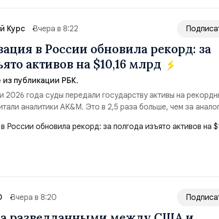
й Курс
Вчера в 8:22
Подписа
ация в России обновила рекорд: за
ято активов на $10,16 млрд
из публикации РБК.
и 2026 года суды передали государству активы на рекордн
итали аналитики AK&M. Это в 2,5 раза больше, чем за анало
($3,95 млрд). Всего зафиксировано 15 национализационных
ые обеспечили 42,2% денежного объёма всего российского
ий. Крупнейшей ...
О
Вчера в 8:20
Подписа
на разведданными между США и