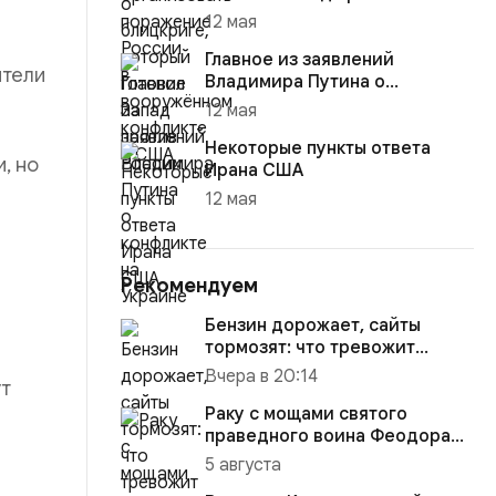
12 мая
Главное из заявлений
ители
Владимира Путина о
конфликте на Украине
12 мая
Некоторые пункты ответа
, но
Ирана США
12 мая
Рекомендуем
Бензин дорожает, сайты
тормозят: что тревожит
россиян больше?
Вчера в 20:14
ут
Раку с мощами святого
праведного воина Феодора
Ушакова доставили в
5 августа
Кафедраль...