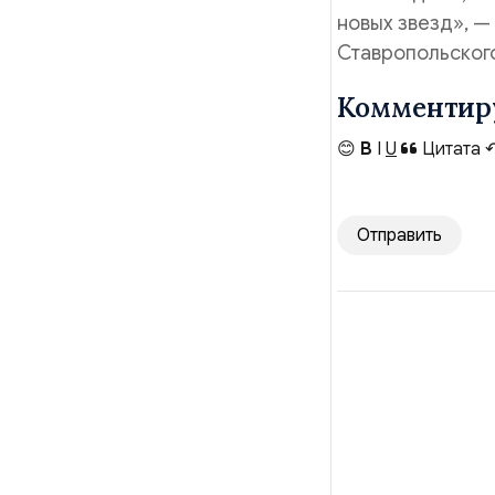
новых звезд», —
Ставропольског
Комментир
😊
B
I
U
Цитата
Отправить