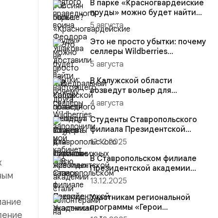
В парке «Красногвардейские
пруды» можно будет найти
настоящего друга
5 августа
Это не просто убытки: почему
селлеры Wildberries
заполонили мой кабинет и
5 августа
вс...
В Калужской области
возведут вольер для
краснокнижных животных
4 августа
Студенты Ставропольского
филиала Президентской
академии стали волонтёрами
13.12.2025
на...
В Ставропольском филиале
х
Президентской академии
ным
участники региональной
13.12.2025
прогр...
Участникам региональной
мание
программы «Герои
ление
Ставрополья» вручена