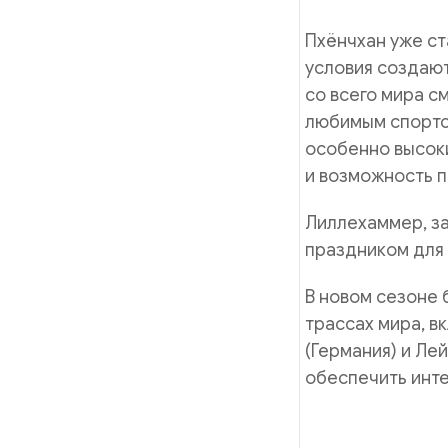
Пхёнчхан уже ст
условия создаю
со всего мира с
любимым спортсм
особенно высоки
и возможность 
Лиллехаммер, з
праздником для 
В новом сезоне 
трассах мира, в
(Германия) и Ле
обеспечить инт