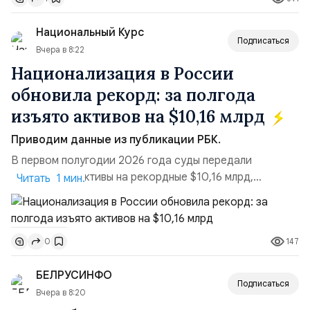
турбулентность: перебои в работе интернета,
блокировки сайтов, необходимость осваивать VPN и
Национальный Курс
российские платформы.Что из этого бье...
Подписаться
Вчера в 8:22
Национализация в России
обновила рекорд: за полгода
изъято активов на $10,16 млрд
Приводим данные из публикации РБК.
В первом полугодии 2026 года суды передали
государству активы на рекордные $10,16 млрд,
Читать 1 мин.
подсчитали аналитики AK&M. Это в 2,5 раза больше,
чем за аналогичный период 2025 года ($3,95 млрд).
Всего зафиксировано 15 национализационных
147
0
транзакций, которые обеспечили 42,2% денежного
объёма всего российского рынка слияний и
БЕЛРУСИНФО
поглощений. Крупнейшей ...
Подписаться
Вчера в 8:20