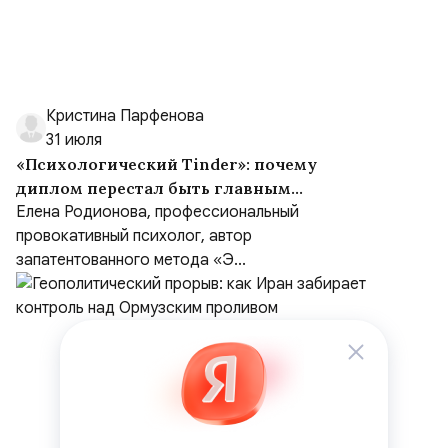
Кристина Парфенова
31 июля
«Психологический Tinder»: почему
диплом перестал быть главным
критерием при выборе психолога
Елена Родионова, профессиональный
провокативный психолог, автор
запатентованного метода «Э...