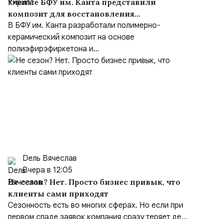
Учёные БФУ им. Канта представили
композит для восстановления
повреждённых костей
В БФУ им. Канта разработали полимерно-
керамический композит на основе
полиэфирэфиркетона и...
Dель Вячеслав
Вчера в 12:05
Не сезон? Нет. Просто бизнес привык, что
клиенты сами приходят
Сезонность есть во многих сферах. Но если при
первом спаде заявок компания сразу теряет де...