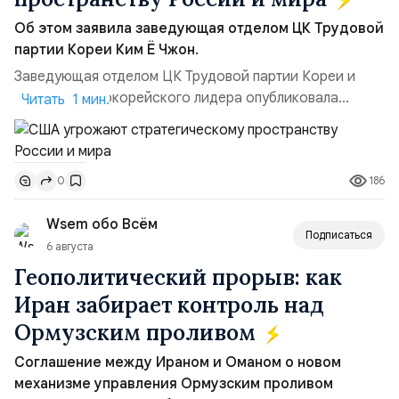
Об этом заявила заведующая отделом ЦК Трудовой
партии Кореи Ким Ё Чжон.
Заведующая отделом ЦК Трудовой партии Кореи и
сестра северокорейского лидера опубликовала
Читать 1 мин.
заявление для прессы в ответ на проведение Токио
совместных с флотом США запусков крылатых ракет
Томагавк.«Япония отбросила обманчивую видимость
186
0
„исключительно оборонительной страны“ и выносит
вопрос о собственном ядерном вооружении на
Wsem обо Всём
всеобщее обозрение, одновреме...
Подписаться
6 августа
Геополитический прорыв: как
Иран забирает контроль над
Ормузским проливом
Соглашение между Ираном и Оманом о новом
механизме управления Ормузским проливом