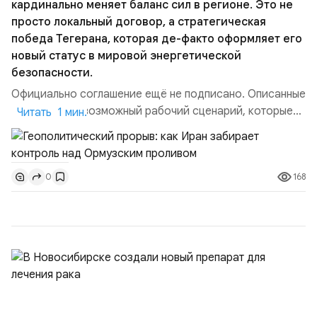
кардинально меняет баланс сил в регионе. Это не
просто локальный договор, а стратегическая
победа Тегерана, которая де-факто оформляет его
новый статус в мировой энергетической
безопасности.
Официально соглашение ещё не подписано. Описанные
пункты — это возможный рабочий сценарий, которые
Читать 1 мин.
скорее всего будут реализованы.Разбираем ключевые
тезисы и последствия этого соглашения:. 1. Новые
доли контроля (75 на 25). Было: Ранее Иран и Оман
168
0
контролировали пролив на паритетных началах —
50/50. Стало: Новое соглашение закрепляет за
Ираном...