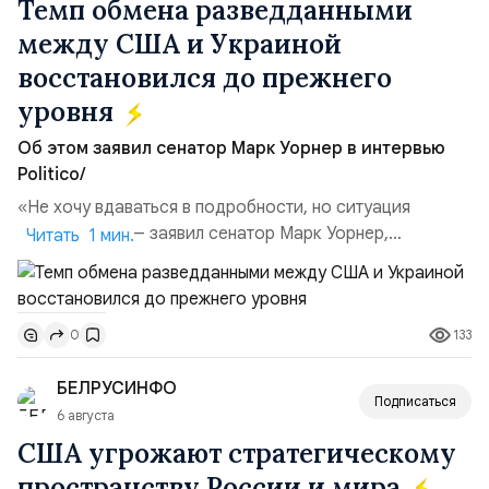
Темп обмена разведданными
между США и Украиной
восстановился до прежнего
уровня
Об этом заявил сенатор Марк Уорнер в интервью
Politico/
«Не хочу вдаваться в подробности, но ситуация
улучшилась», — заявил сенатор Марк Уорнер,
Читать 1 мин.
высокопоставленный член комитета по разведке,
добавив, что использование Украиной беспилотников и
ракет большой дальности позволило ей наносить
133
0
удары вглубь российской территории и укрепило её
позиции.Сотрудничество со стороны США стало
БЕЛРУСИНФО
ключом к позитивному пов...
Подписаться
6 августа
США угрожают стратегическому
пространству России и мира