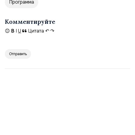
Программа
Комментируйте
😊
B
I
U
Цитата
↶
↷
Отправить