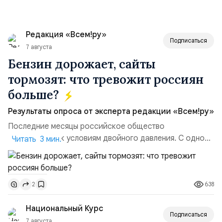
Редакция «Всем!ру»
Подписаться
7 августа
Бензин дорожает, сайты
тормозят: что тревожит россиян
больше?
Результаты опроса от эксперта редакции «Всем!ру»
Последние месяцы российское общество
адаптируется к условиям двойного давления. С одной
Читать 3 мин.
стороны, происходит рост цен на товары первой
необходимости, инфляция и локальные сбои в
поставках бензина. А с другой – технологическая
638
2
турбулентность: перебои в работе интернета,
блокировки сайтов, необходимость осваивать VPN и
Национальный Курс
российские платформы.Что из этого бье...
Подписаться
7 августа