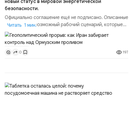
новый статус в мировой энергетической
безопасности.
Официально соглашение ещё не подписано. Описанные
пункты — это возможный рабочий сценарий, которые
Читать 1 мин.
скорее всего будут реализованы.Разбираем ключевые
тезисы и последствия этого соглашения:. 1. Новые
доли контроля (75 на 25). Было: Ранее Иран и Оман
197
0
контролировали пролив на паритетных началах —
50/50. Стало: Новое соглашение закрепляет за
Ираном...