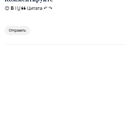
😊
B
I
U
Цитата
↶
↷
Отправить