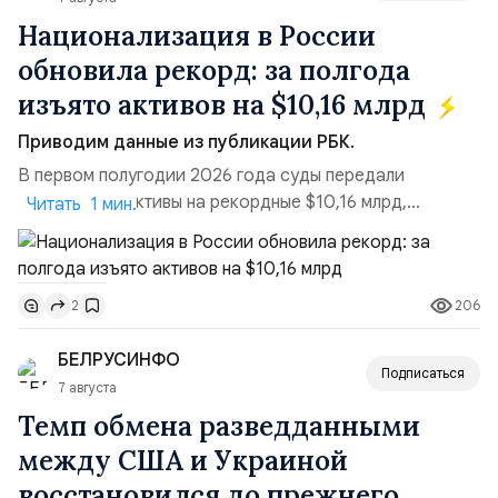
Национализация в России
обновила рекорд: за полгода
изъято активов на $10,16 млрд
Приводим данные из публикации РБК.
В первом полугодии 2026 года суды передали
государству активы на рекордные $10,16 млрд,
Читать 1 мин.
подсчитали аналитики AK&M. Это в 2,5 раза больше,
чем за аналогичный период 2025 года ($3,95 млрд).
Всего зафиксировано 15 национализационных
206
2
транзакций, которые обеспечили 42,2% денежного
объёма всего российского рынка слияний и
БЕЛРУСИНФО
поглощений. Крупнейшей ...
Подписаться
7 августа
Темп обмена разведданными
между США и Украиной
восстановился до прежнего