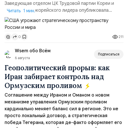
Заведующая отделом ЦК Трудовой партии Кореи и
сестра северокорейского лидера опубликовала
Читать 1 мин.
заявление для прессы в ответ на проведение Токио
совместных с флотом США запусков крылатых ракет
Томагавк.«Япония отбросила обманчивую видимость
211
0
„исключительно оборонительной страны“ и выносит
вопрос о собственном ядерном вооружении на
Wsem обо Всём
всеобщее обозрение, одновреме...
Подписаться
6 августа
Геополитический прорыв: как
Иран забирает контроль над
Ормузским проливом
Соглашение между Ираном и Оманом о новом
механизме управления Ормузским проливом
кардинально меняет баланс сил в регионе. Это не
просто локальный договор, а стратегическая
победа Тегерана, которая де-факто оформляет его