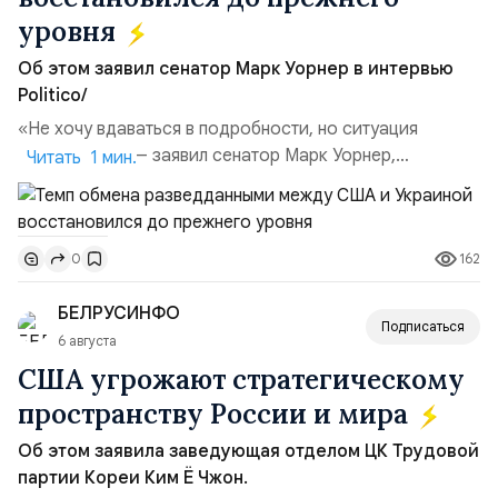
уровня
Об этом заявил сенатор Марк Уорнер в интервью
Politico/
«Не хочу вдаваться в подробности, но ситуация
улучшилась», — заявил сенатор Марк Уорнер,
Читать 1 мин.
высокопоставленный член комитета по разведке,
добавив, что использование Украиной беспилотников и
ракет большой дальности позволило ей наносить
162
0
удары вглубь российской территории и укрепило её
позиции.Сотрудничество со стороны США стало
БЕЛРУСИНФО
ключом к позитивному пов...
Подписаться
6 августа
США угрожают стратегическому
пространству России и мира
Об этом заявила заведующая отделом ЦК Трудовой
партии Кореи Ким Ё Чжон.