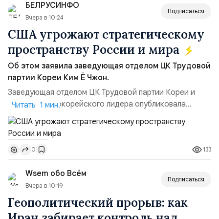
БЕЛРУСИНФО
ключом к позитивному пов...
Подписаться
Вчера в 10:24
США угрожают стратегическому
пространству России и мира
Об этом заявила заведующая отделом ЦК Трудовой
партии Кореи Ким Ё Чжон.
Заведующая отделом ЦК Трудовой партии Кореи и
сестра северокорейского лидера опубликовала
Читать 1 мин.
заявление для прессы в ответ на проведение Токио
совместных с флотом США запусков крылатых ракет
Томагавк.«Япония отбросила обманчивую видимость
133
0
„исключительно оборонительной страны“ и выносит
вопрос о собственном ядерном вооружении на
Wsem обо Всём
всеобщее обозрение, одновреме...
Подписаться
Вчера в 10:19
Геополитический прорыв: как
Иран забирает контроль над