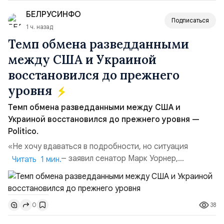
объёма всего российского рынка слияний и
БЕЛРУСИНФО
поглощений. Крупнейшей ...
Подписаться
1 ч. назад
Темп обмена разведданными
между США и Украиной
восстановился до прежнего
уровня
Темп обмена разведданными между США и
Украиной восстановился до прежнего уровня —
Politico.
«Не хочу вдаваться в подробности, но ситуация
улучшилась», — заявил сенатор Марк Уорнер,
Читать 1 мин.
высокопоставленный член комитета по разведке,
добавив, что использование Украиной беспилотников и
ракет большой дальности позволило ей наносить
38
0
удары вглубь российской территории и укрепило её
позиции.Сотрудничество со стороны США стало