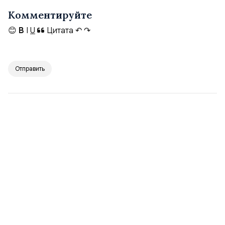
Комментируйте
😊
B
I
U
Цитата
↶
↷
Отправить