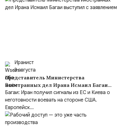
Иранист
3 августа
Представитель Министерства
иностранных дел Ирана Исмаил Багаи
выступил с заявлением
Багаи: Иран получил сигналы из ЕС и Киева о
неготовности воевать на стороне США.
Европейск...