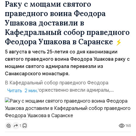
Раку с мощами святого
праведного воина Феодора
Ушакова доставили в
Кафедральный собор праведного
Феодора Ушакова в Саранске
5 августа в честь 25-летия со дня канонизации
святого праведного воина Феодора Ушакова раку с
мощами святого адмирала перевезли из
Санаксарского монастыря.
В Кафедральный собор праведного Феодора
Ушакова раку торжественно внесли адмиралы,
Читать 2 мин.
участвовавшие в канонизации святого праведного
воина Феодора Ушакова 25 лет назад:Адмирал
Владимир Прокофьевич Валуев, командующий
Балтийским флотом ВМФ России (2001–2006
165
1
гг.);Адмирал Владимир Петрович Комоедов,
командующий Черноморским флотом ВМФ России