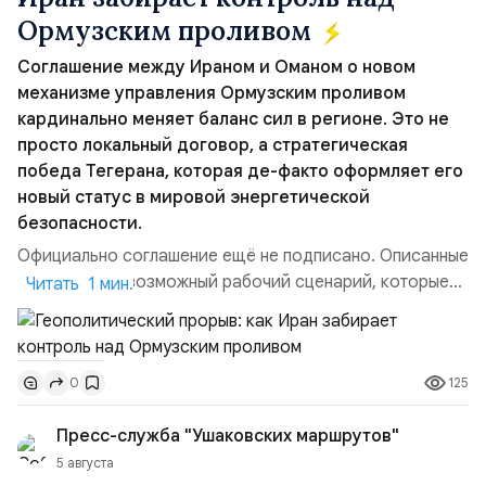
Ормузским проливом
Соглашение между Ираном и Оманом о новом
механизме управления Ормузским проливом
кардинально меняет баланс сил в регионе. Это не
просто локальный договор, а стратегическая
победа Тегерана, которая де-факто оформляет его
новый статус в мировой энергетической
безопасности.
Официально соглашение ещё не подписано. Описанные
пункты — это возможный рабочий сценарий, которые
Читать 1 мин.
скорее всего будут реализованы.Разбираем ключевые
тезисы и последствия этого соглашения:. 1. Новые
доли контроля (75 на 25). Было: Ранее Иран и Оман
125
0
контролировали пролив на паритетных началах —
50/50. Стало: Новое соглашение закрепляет за
Пресс-служба "Ушаковских маршрутов"
Ираном...
5 августа