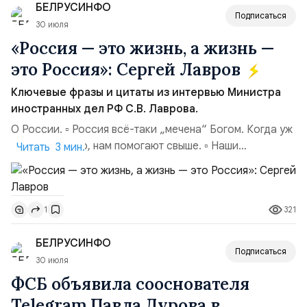
БЕЛРУСИНФО
представителя МИД Ира...
Подписаться
30 июля
«Россия — это жизнь, а жизнь —
это Россия»: Сергей Лавров
Ключевые фразы и цитаты из интервью Министра
иностранных дел РФ С.В. Лаврова.
О России. ▫️ Россия всё-таки „мечена“ Богом. Когда уж
совсем тяжело, нам помогают свыше. ▫️ Наши
Читать 3 мин.
национальные интересы на внешней арене — в том,
чтобы мы были самостоятельной державой,
самостоятельной цивилизацией. Чтобы наши границы
321
1
были надёжно обеспечены. ▫️ Россия не сердится,
Россия сосредотачивается (цитата А. М. Горчакова...
БЕЛРУСИНФО
Подписаться
30 июля
ФСБ объявила сооснователя
Telegram Павла Дурова в