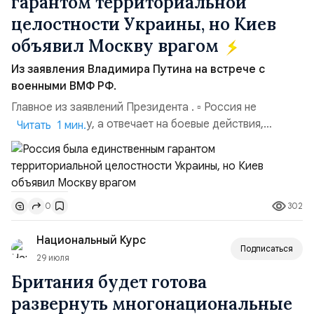
гарантом территориальной
целостности Украины, но Киев
объявил Москву врагом
Из заявления Владимира Путина на встрече с
военными ВМФ РФ.
Главное из заявлений Президента . ▫️ Россия не
начинала войну, а отвечает на боевые действия,
Читать 1 мин.
развязанные Киевом при поддержке Запада. ▫️ Сегодня
Киев публично возрождает нацистскую идеологию.
Нет ничего удивительного в агрессии Киева против
мирных людей с учётом его приверженности
302
0
неонацизму. ▫️ Герои СВО пишут историю. Потомки
будут учиться на пр...
Национальный Курс
Подписаться
29 июля
Британия будет готова
развернуть многонациональные