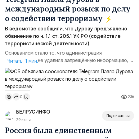
международный розыск по делу
о содействии терроризму
В ведомстве сообщили, что Дурову предъявлено
обвинение по ч. 1.1 ст. 205.1 УК РФ (содействие
террористической деятельности).
Основанием стало то, что администрация
мессенджера не удалила запрещённую информацию, в
Читать 1 мин.
том числе в чат‑боте «Дайвинчик / Leo», который с
декабря 2025 года внесён в реестр запрещённых
сайтов за детскую порнографию и ЛГБТ*-пропаганду
(*движение ЛГБТ признано экстремистским и
236
0
запрещено в РФ). По данным ФСБ, «в нарушение
российского законода...
БЕЛРУСИНФО
Подписаться
29 июля
Россия была единственным