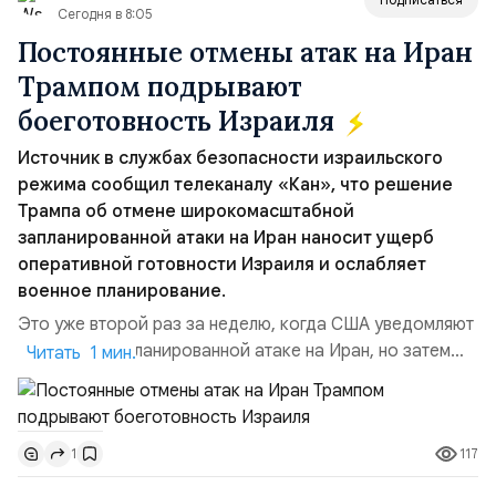
Сегодня в 8:05
Постоянные отмены атак на Иран
Трампом подрывают
боеготовность Израиля
Источник в службах безопасности израильского
режима сообщил телеканалу «Кан», что решение
Трампа об отмене широкомасштабной
запланированной атаки на Иран наносит ущерб
оперативной готовности Израиля и ослабляет
военное планирование.
Это уже второй раз за неделю, когда США уведомляют
Израиль о запланированной атаке на Иран, но затем
Читать 1 мин.
отменяют её в последний момент без каких-либо
объяснений.По данным этого СМИ, тысячи
военнослужащих армии Израиля неделями готовились
117
1
к возможной эскалации региональной напряжённости с
Ираном. Напомним:Реакция официального