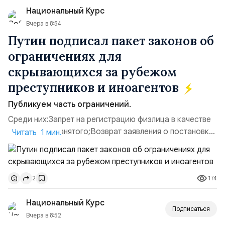
использовавшиеся для хранения военного
Национальный Курс
имущества ВСУ; Сортировочны...
Вчера в 8:54
Путин подписал пакет законов об
ограничениях для
скрывающихся за рубежом
преступников и иноагентов
Публикуем часть ограничений.
Среди них:Запрет на регистрацию физлица в качестве
ИП или самозанятого;Возврат заявления о постановке
Читать 1 мин.
недвижимости на кадастровый учет;Ограничение
водительских прав;Запрет регистрации транспортных
средств и на заключение сделок по
174
2
доверенности;Отказ в заключении кредитного
договора, предоставлении государственных и
Национальный Курс
муниципальных услуг онл...
Подписаться
Вчера в 8:52