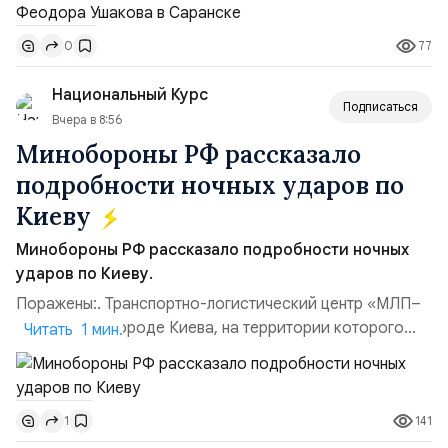
Владимир Прокофьевич Валуев, командующий
Балтийским флотом ВМФ России (2001–2006
77
0
гг.);Адмирал Владимир Петрович Комоедов,
командующий Черноморским флотом ВМФ России
Национальный Курс
(1998–2002 г...
Подписаться
Вчера в 8:56
Минобороны РФ рассказало
подробности ночных ударов по
Киеву
Минобороны РФ рассказало подробности ночных
ударов по Киеву.
Поражены:. Транспортно-логистический центр «МЛП–
Чайка» в пригороде Киева, на территории которого
Читать 1 мин.
осуществлялось хранение, сборка а также запуск с
прилегающего полевого аэродром «Чайка»
дальнобойных БПЛА ВСУ; Складские помещения
141
1
«Транс-Логистик» в Оболонском районе г. Киев,