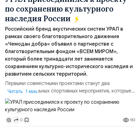
по сохранению культурного
наследия России
Российский бренд акустических систем УРАЛ в
рамках своего благотворительного движения
«Чемодан добра» объявил о партнерстве с
благотворительным фондом «ВСЕМ МИРОМ»,
который более тринадцати лет занимается
сохранением культурно-исторического наследия и
развитием сельских территорий.
Первыми совместными проектами станут два
благотворительных спортивных мероприятия, которые
Читать 1 мин.
пройдут в августе в Ивановской области и объединят
жителей региона, волонтеров и участников со всей
страны. Для УРАЛ это продолжение философии
183
0
бренда, основанной на развитии российского
производства и продвижении русского звука.
Компания убеждена, что уважение к с...