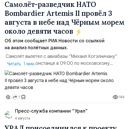
Самолёт-разведчик НАТО
Bombardier Artemis II провёл 3
августа в небе над Чёрным морем
около девяти часов
Об этом сообщает РИА Новости со ссылкой
на анализ полётных данных.
Самолёт вылетел с авиабазы "Михаил Когэлничану"
в румынской Констанце в 09:00 по московскому
Читать 1 мин.
времени и направился по прямой к турецко-грузинской
границе. На базу самолёт вернулся после 18 часов,
совершив три облёта примерно по одной
траектории.Не исключено, что Artemis II участвовал в
146
1
наведени...
Пресс-служба компании “Урал”
4 августа
УРАЛ присоединился к проекту