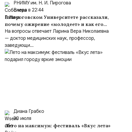
РНИМУ им. Н. И. Пирогова
Вчера в 22:44
В Пироговском Университете рассказали,
почему ожирение «молодеет» и как его
предотвра
На вопросы отвечает Ларина Вера Николаевна
— доктор медицинских наук, профессор,
заведующи...
Диана Грабко
30 июля
Лето на максимум: фестиваль «Вкус лета»