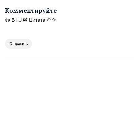
Комментируйте
😊
B
I
U
Цитата
↶
↷
Отправить