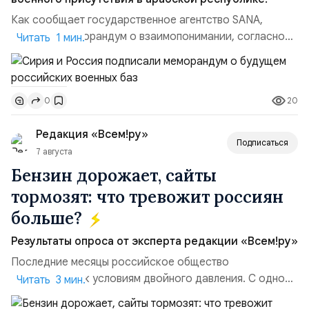
Как сообщает государственное агентство SANA,
подписан меморандум о взаимопонимании, согласно
Читать 1 мин.
которому военные базы РФ в Сирии станут центрами
совместной военной подготовки. Документ стал
итогом полутора лет интенсивных переговоров и
20
0
окончательно определил статус баз в Хмеймиме и
Тартусе. В соответствии с меморандумом гражданские
Редакция «Всем!ру»
объекты — аэро...
Подписаться
7 августа
Бензин дорожает, сайты
тормозят: что тревожит россиян
больше?
Результаты опроса от эксперта редакции «Всем!ру»
Последние месяцы российское общество
адаптируется к условиям двойного давления. С одной
Читать 3 мин.
стороны, происходит рост цен на товары первой