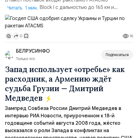
В пакет поставок входят ракетыM39 ATACMS
(модификация Block I с дальностью до 165 км и
Читать 1 мин.
кассетной боевой частью), 12 пусковых
установокM270 MLRS, а также тысячи кассетных
боеприпасов. Общая стоимость двух пакетов
16
0
превышает $280 млн Передачу организуют через
турецкие, болгарские и американские оборонные
БЕЛРУСИНФО
компании. В Госдепе отметили, что сделка «отвеч...
Подписаться
Только что
Запад использует «отребье» как
расходник, а Армению ждёт
судьба Грузии — Дмитрий
Медведев
Зампред Совбеза России Дмитрий Медведев в
интервью РИА Новости, приуроченном к 18-й
годовщине событий августа 2008 года, жёстко
высказался о роли Запада в конфликтах на