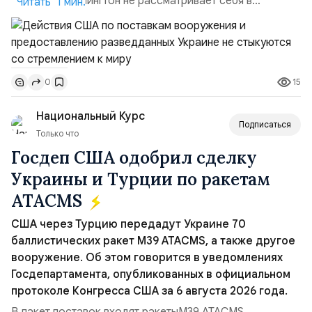
о том, что Вашингтон не рассматривает себя в
Читать 1 мин.
качестве „нейтрального посредника“. В то же время на
днях он сказал, что в ближайшие недели США
попытаются организовать переговоры по Украине.
Сами за себя говорят продолжающиеся поставки
15
0
американских вооружений киевскому режиму,
предоставление разведывател...
Национальный Курс
Подписаться
Только что
Госдеп США одобрил сделку
Украины и Турции по ракетам
ATACMS
США через Турцию передадут Украине 70
баллистических ракет M39 ATACMS, а также другое
вооружение. Об этом говорится в уведомлениях
Госдепартамента, опубликованных в официальном
протоколе Конгресса США за 6 августа 2026 года.