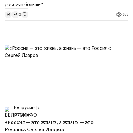
необходимости, инфляция и локальные сбои в
поставках бензина. А с другой – технологическая
658
2
турбулентность: перебои в работе интернета,
блокировки сайтов, необходимость осваивать VPN и
российские платформы.Что из этого бье...
Белрусинфо
30 июля
«Россия — это жизнь, а жизнь — это
Россия»: Сергей Лавров