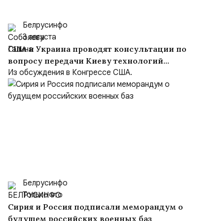
Белрусинфо
3 августа
США и Украина проводят консультации по
вопросу передачи Киеву технологий
производства Patriot
Из обсуждения в Конгрессе США.
Белрусинфо
Только что
Сирия и Россия подписали меморандум о
будущем российских военных баз