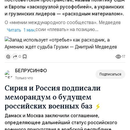
постсоветском пространстве, назвав политику США
и Европы «заскорузлой русофобией», а украинских
и грузинских лидеров — «расходным материалом».
О «мнении международного сообщества». Медведев
заявил, что России «плевать» на позицию
Читать 1 мин.
коллективного Запада, который пытается нанести ей
стратегическое поражение. При этом он подчеркнул
важность диалога с мировым большинством — Китаем,
17
0
Индией, странами БРИКС и ШОС. «В конечном счёте
важнее всего национальные интересы России», —
БЕЛРУСИНФО
отметил он...
Подписаться
Только что
Сирия и Россия подписали
меморандум о будущем
российских военных баз
Дамаск и Москва заключили соглашение,
определяющее дальнейший статус российского
военного присутствия в арабской республике.