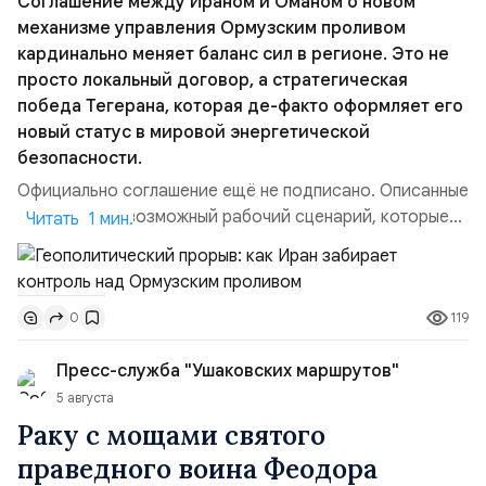
Соглашение между Ираном и Оманом о новом
механизме управления Ормузским проливом
кардинально меняет баланс сил в регионе. Это не
просто локальный договор, а стратегическая
победа Тегерана, которая де-факто оформляет его
новый статус в мировой энергетической
безопасности.
Официально соглашение ещё не подписано. Описанные
пункты — это возможный рабочий сценарий, которые
Читать 1 мин.
скорее всего будут реализованы.Разбираем ключевые
тезисы и последствия этого соглашения:. 1. Новые
доли контроля (75 на 25). Было: Ранее Иран и Оман
119
0
контролировали пролив на паритетных началах —
50/50. Стало: Новое соглашение закрепляет за
Пресс-служба "Ушаковских маршрутов"
Ираном...
5 августа
Раку с мощами святого
праведного воина Феодора