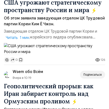
США угрожают стратегическому
пространству России и мира
Об этом заявила заведующая отделом ЦК Трудовой
партии Кореи Ким Ё Чжон.
Заведующая отделом ЦК Трудовой партии Кореи и
сестра северокорейского лидера опубликовала
Читать 1 мин.
заявление для прессы в ответ на проведение Токио
совместных с флотом США запусков крылатых ракет
Томагавк.«Япония отбросила обманчивую видимость
126
0
„исключительно оборонительной страны“ и выносит
вопрос о собственном ядерном вооружении на
Wsem обо Всём
всеобщее обозрение, одновреме...
Подписаться
Вчера в 10:19
Геополитический прорыв: как
Иран забирает контроль над
Ормузским проливом