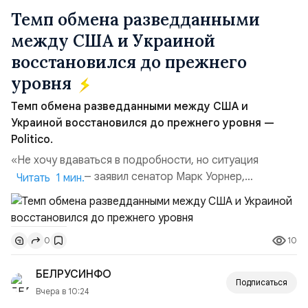
Темп обмена разведданными
между США и Украиной
восстановился до прежнего
уровня
Темп обмена разведданными между США и
Украиной восстановился до прежнего уровня —
Politico.
«Не хочу вдаваться в подробности, но ситуация
улучшилась», — заявил сенатор Марк Уорнер,
Читать 1 мин.
высокопоставленный член комитета по разведке,
добавив, что использование Украиной беспилотников и
ракет большой дальности позволило ей наносить
10
0
удары вглубь российской территории и укрепило её
позиции.Сотрудничество со стороны США стало
БЕЛРУСИНФО
ключом к позитивному пов...
Подписаться
Вчера в 10:24