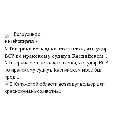
Белрусинфо
4 августа
У Тегерана есть доказательства, что удар
ВСУ по иранскому судну в Каспийском
море был преднамеренным, несмотря на
У Тегерана есть доказательства, что удар ВСУ
заверения Киева
по иранскому судну в Каспийском море был
пред...