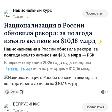
Национальный Курс
Подписаться
Только что
Национализация в России
обновила рекорд: за полгода
изъято активов на $10,16 млрд
Национализация в России обновила рекорд: за
полгода изъято активов на $10,16 млрд — РБК.
В первом полугодии 2026 года суды передали
государству активы на рекордные $10,16 млрд,
Читать 1 мин.
подсчитали аналитики AK&M. Это в 2,5 раза больше,
чем за аналогичный период 2025 года ($3,95 млрд).
Всего зафиксировано 15 национализационных
7
0
транзакций, которые обеспечили 42,2% денежного
объёма всего российского рынка слияний и
БЕЛРУСИНФО
поглощений. Крупнейшей ...
Подписаться
Только что