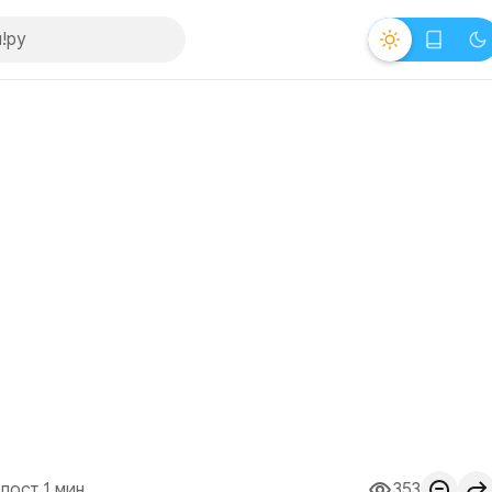
пост 1 мин.
353