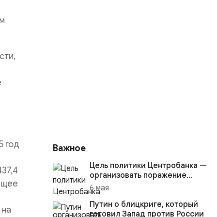
ем
сти,
е
й
5 год
Важное
Цель политики Центробанка —
37,4
организовать поражение
оящее
России в вооружённом
6 мая
конфликте с США
Путин о блицкриге, который
 на
готовил Запад против России