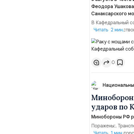
Феодора Ушакова 
Санаксарского мо
В Кафедральный с
адмиралы, участво
Читать 2 мин.
Ушакова 25 лет н
Балтийским флото
Комоедов, команд
0
Национальны
Минобороны
ударов по 
Минобороны РФ ра
Поражены:. Трансп
территории которо
Читать 1 мин.