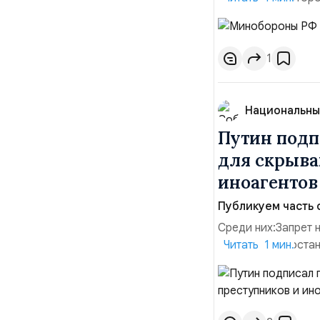
прилегающего пол
помещения «Транс-
хранения военного
1
Национальны
Путин подп
для скрыва
иноагенто
Публикуем часть 
Среди них:Запрет 
заявления о поста
Читать 1 мин.
водительских прав
сделок по доверен
государственных и 