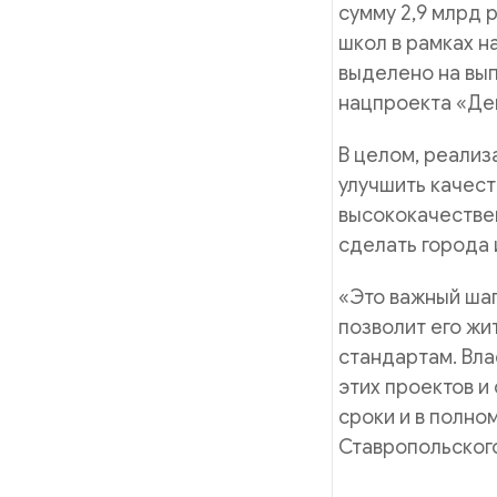
сумму 2,9 млрд 
школ в рамках н
выделено на вып
нацпроекта «Де
В целом, реализ
улучшить качест
высококачествен
сделать города 
«Это важный шаг
позволит его жи
стандартам. Вла
этих проектов и
сроки и в полно
Ставропольског