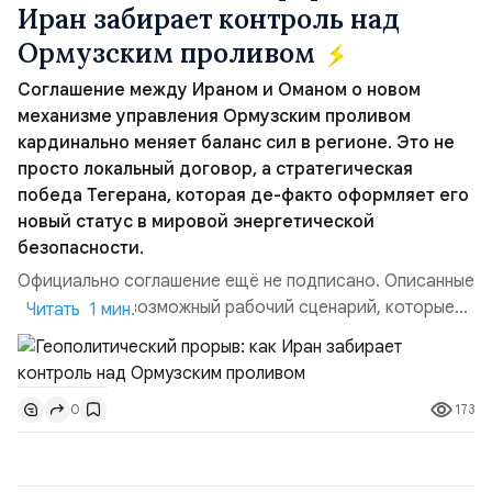
Иран забирает контроль над
Ормузским проливом
Соглашение между Ираном и Оманом о новом
механизме управления Ормузским проливом
кардинально меняет баланс сил в регионе. Это не
просто локальный договор, а стратегическая
победа Тегерана, которая де-факто оформляет его
новый статус в мировой энергетической
безопасности.
Официально соглашение ещё не подписано. Описанные
пункты — это возможный рабочий сценарий, которые
Читать 1 мин.
скорее всего будут реализованы.Разбираем ключевые
тезисы и последствия этого соглашения:. 1. Новые
доли контроля (75 на 25). Было: Ранее Иран и Оман
173
0
контролировали пролив на паритетных началах —
50/50. Стало: Новое соглашение закрепляет за
Ираном...