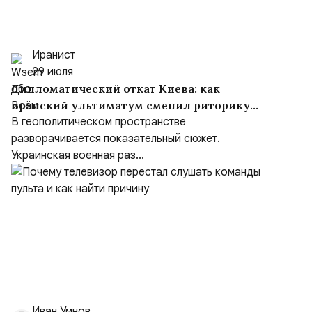
Иранист
29 июля
Дипломатический откат Киева: как
иранский ультиматум сменил риторику
Зеленского
В геополитическом пространстве
разворачивается показательный сюжет.
Украинская военная раз...
Иван Умнов