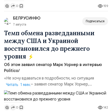
Всего зафиксировано 15 национализационных
159
0
транзакций, которые обеспечили 42,2% денежного
объёма всего российского рынка слияний и
БЕЛРУСИНФО
поглощений. Крупнейшей ...
Подписаться
7 августа
Темп обмена разведданными
между США и Украиной
восстановился до прежнего
уровня
Об этом заявил сенатор Марк Уорнер в интервью
Politico/
«Не хочу вдаваться в подробности, но ситуация
улучшилась», — заявил сенатор Марк Уорнер,
Читать 1 мин.
высокопоставленный член комитета по разведке,
добавив, что использование Украиной беспилотников и
ракет большой дальности позволило ей наносить
142
0
удары вглубь российской территории и укрепило её