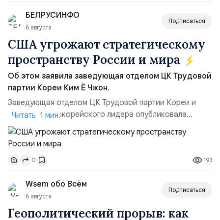
позиции.Сотрудничество со стороны США стало
БЕЛРУСИНФО
ключом к позитивному пов...
Подписаться
6 августа
США угрожают стратегическому
пространству России и мира
Об этом заявила заведующая отделом ЦК Трудовой
партии Кореи Ким Ё Чжон.
Заведующая отделом ЦК Трудовой партии Кореи и
сестра северокорейского лидера опубликовала
Читать 1 мин.
заявление для прессы в ответ на проведение Токио
совместных с флотом США запусков крылатых ракет
Томагавк.«Япония отбросила обманчивую видимость
193
0
„исключительно оборонительной страны“ и выносит
вопрос о собственном ядерном вооружении на
Wsem обо Всём
всеобщее обозрение, одновреме...
Подписаться
6 августа
Геополитический прорыв: как