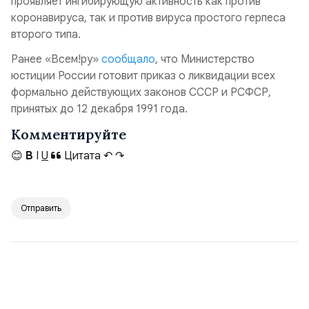
проявляет ингибирующую активность как против
коронавируса, так и против вируса простого герпеса
второго типа.
Ранее «Всем!ру»
сообщало
, что Министерство
юстиции России готовит приказ о ликвидации всех
формально действующих законов СССР и РСФСР,
принятых до 12 декабря 1991 года.
Комментируйте
😊
B
I
U
Цитата
↶
↷
Отправить