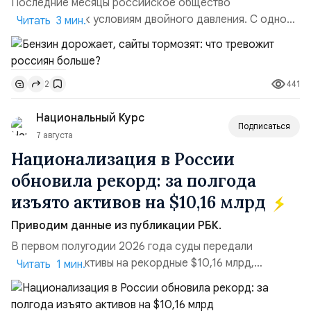
Последние месяцы российское общество
адаптируется к условиям двойного давления. С одной
Читать 3 мин.
стороны, происходит рост цен на товары первой
необходимости, инфляция и локальные сбои в
поставках бензина. А с другой – технологическая
441
2
турбулентность: перебои в работе интернета,
блокировки сайтов, необходимость осваивать VPN и
Национальный Курс
российские платформы.Что из этого бье...
Подписаться
7 августа
Национализация в России
обновила рекорд: за полгода
изъято активов на $10,16 млрд
Приводим данные из публикации РБК.
В первом полугодии 2026 года суды передали
государству активы на рекордные $10,16 млрд,
Читать 1 мин.
подсчитали аналитики AK&M. Это в 2,5 раза больше,
чем за аналогичный период 2025 года ($3,95 млрд).