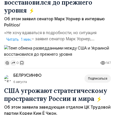
восстановился до прежнего
уровня
Об этом заявил сенатор Марк Уорнер в интервью
Politico/
«Не хочу вдаваться в подробности, но ситуация
улучшилась», — заявил сенатор Марк Уорнер,
Читать 1 мин.
высокопоставленный член комитета по разведке,
добавив, что использование Украиной беспилотников и
ракет большой дальности позволило ей наносить
147
0
удары вглубь российской территории и укрепило её
позиции.Сотрудничество со стороны США стало
БЕЛРУСИНФО
ключом к позитивному пов...
Подписаться
6 августа
США угрожают стратегическому
пространству России и мира
Об этом заявила заведующая отделом ЦК Трудовой
партии Кореи Ким Ё Чжон.