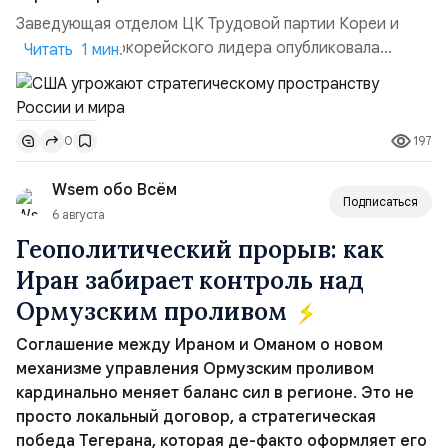
Заведующая отделом ЦК Трудовой партии Кореи и
сестра северокорейского лидера опубликовала
Читать 1 мин.
заявление для прессы в ответ на проведение Токио
совместных с флотом США запусков крылатых ракет
Томагавк.«Япония отбросила обманчивую видимость
197
0
„исключительно оборонительной страны“ и выносит
вопрос о собственном ядерном вооружении на
Wsem обо Всём
всеобщее обозрение, одновреме...
Подписаться
6 августа
Геополитический прорыв: как
Иран забирает контроль над
Ормузским проливом
Соглашение между Ираном и Оманом о новом
механизме управления Ормузским проливом
кардинально меняет баланс сил в регионе. Это не
просто локальный договор, а стратегическая
победа Тегерана, которая де-факто оформляет его