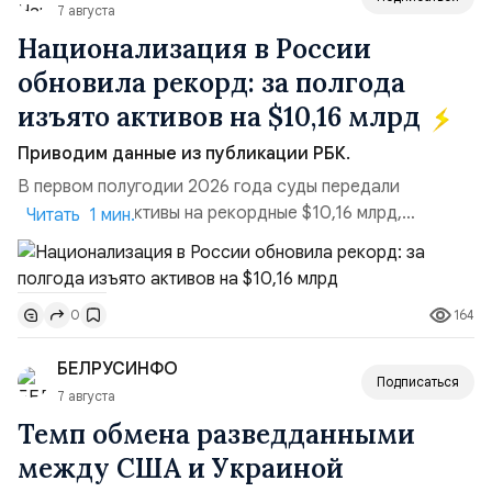
7 августа
Национализация в России
обновила рекорд: за полгода
изъято активов на $10,16 млрд
Приводим данные из публикации РБК.
В первом полугодии 2026 года суды передали
государству активы на рекордные $10,16 млрд,
Читать 1 мин.
подсчитали аналитики AK&M. Это в 2,5 раза больше,
чем за аналогичный период 2025 года ($3,95 млрд).
Всего зафиксировано 15 национализационных
164
0
транзакций, которые обеспечили 42,2% денежного
объёма всего российского рынка слияний и
БЕЛРУСИНФО
поглощений. Крупнейшей ...
Подписаться
7 августа
Темп обмена разведданными
между США и Украиной