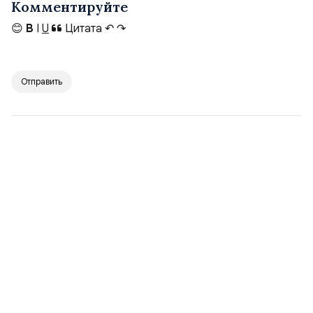
Комментируйте
😊
B
I
U
Цитата
↶
↷
Отправить