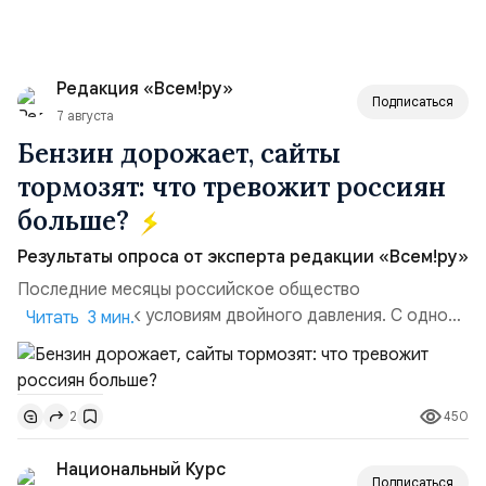
Редакция «Всем!ру»
Подписаться
7 августа
Бензин дорожает, сайты
тормозят: что тревожит россиян
больше?
Результаты опроса от эксперта редакции «Всем!ру»
Последние месяцы российское общество
адаптируется к условиям двойного давления. С одной
Читать 3 мин.
стороны, происходит рост цен на товары первой
необходимости, инфляция и локальные сбои в
поставках бензина. А с другой – технологическая
450
2
турбулентность: перебои в работе интернета,
блокировки сайтов, необходимость осваивать VPN и
Национальный Курс
российские платформы.Что из этого бье...
Подписаться