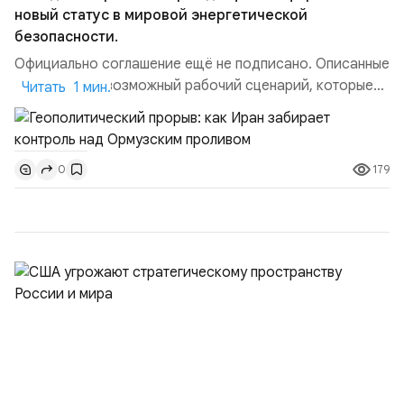
новый статус в мировой энергетической
безопасности.
Официально соглашение ещё не подписано. Описанные
пункты — это возможный рабочий сценарий, которые
Читать 1 мин.
скорее всего будут реализованы.Разбираем ключевые
тезисы и последствия этого соглашения:. 1. Новые
доли контроля (75 на 25). Было: Ранее Иран и Оман
179
0
контролировали пролив на паритетных началах —
50/50. Стало: Новое соглашение закрепляет за
Ираном...