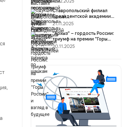
12.12.2025
Конституция Ро...
Ставропольский филиал
Президентской академии
определил победителей
21.11.2025
турнира ...
"Архыз" – гордость России:
триумф на премии "Горы
ся
России"...
20.11.2025
ст
ия,
да