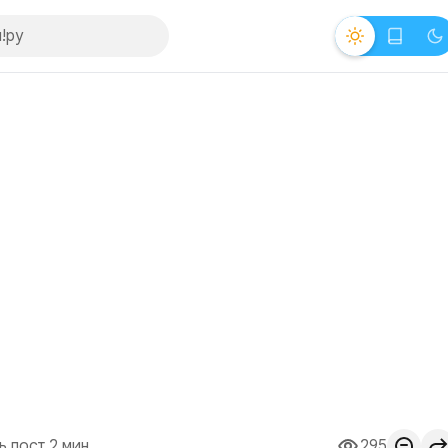
ь пост 2 мин.
295