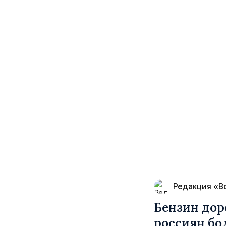
Редакция «В
Бензин дор
россиян б