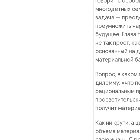
говорит с особо
многодетных сем
задача — преод
преумножить нар
будущее. Глава 
не так прост, к
основанный на д
материальной ба
Вопрос, в како
дилемму: «что п
рациональным пр
просветительск
получит матери
Как ни крути, а
объёма материал
свою жизнь. С 