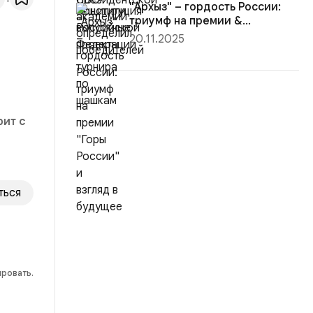
"Архыз" – гордость России:
триумф на премии &...
20.11.2025
ит с
ться
ировать.