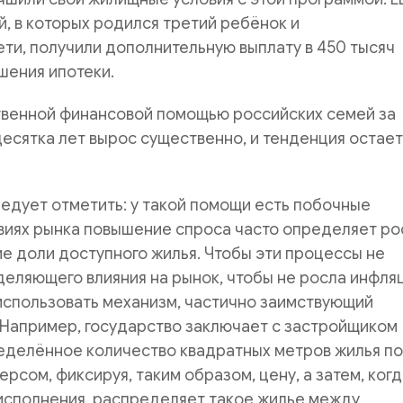
й, в которых родился третий ребёнок и
ти, получили дополнительную выплату в 450 тысяч
шения ипотеки.
твенной финансовой помощью российских семей за
есятка лет вырос существенно, и тенденция остает
ледует отметить: у такой помощи есть побочные
виях рынка повышение спроса часто определяет ро
е доли доступного жилья. Чтобы эти процессы не
еляющего влияния на рынок, чтобы не росла инфляц
использовать механизм, частично заимствующий
 Например, государство заключает с застройщиком
еделённое количество квадратных метров жилья по
ерсом, фиксируя, таким образом, цену, а затем, ког
исполнения, распределяет такое жилье между