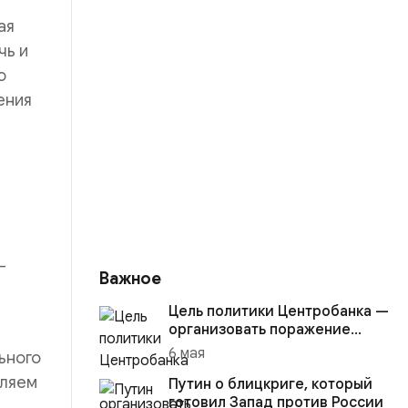
ая
чь и
о
ения
-
Важное
Цель политики Центробанка —
организовать поражение
России в вооружённом
6 мая
ьного
конфликте с США
вляем
Путин о блицкриге, который
готовил Запад против России