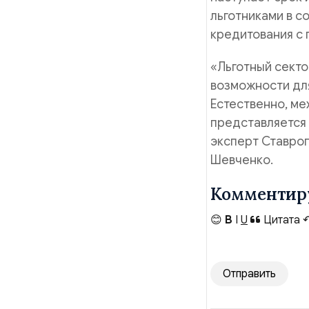
льготниками в с
кредитования с
«Льготный секто
возможности для
Естественно, ме
представляется
эксперт Ставро
Шевченко.
Комментир
😊
B
I
U
Цитата
Отправить