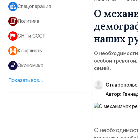
Спецоперация
О механ
Политика
демограф
наших р
СНГ и СССР
Конфликты
О необходимости
особой тревогой
Экономика
семей.
Показать все...
Ставропольс
Автор:
Генна
О необходимост