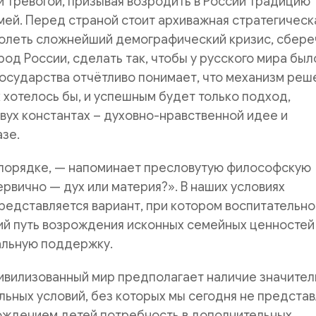
й тревогой, призывая возродить в России традицию
ей. Перед страной стоит архиважная стратегическ
олеть сложнейший демографический кризис, сбере
од России, сделать так, чтобы у русского мира был
государства отчётливо понимает, что механизм реш
ак хотелось бы, и успешным будет только подход,
вух константах – духовно-нравственной идее и
зе.
м порядке, — напоминает пресловутую философскую
ервично — дух или материя?». В наших условиях
едставляется вариант, при котором воспитательно
ий путь возрождения исконных семейных ценностей
альную поддержку.
 цивилизованный мир предполагает наличие значител
ьных условий, без которых мы сегодня не предста
рождением детей потребность в дополнительных