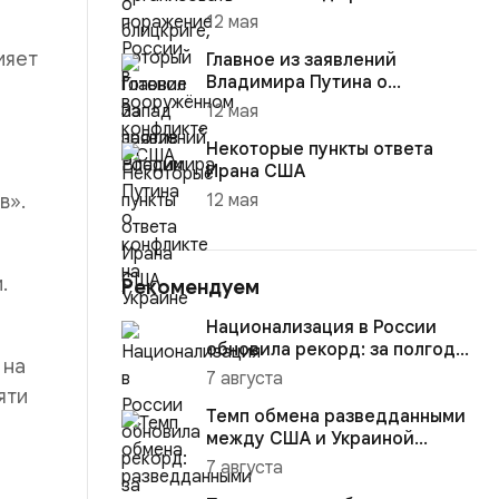
12 мая
ияет
Главное из заявлений
Владимира Путина о
конфликте на Украине
12 мая
Некоторые пункты ответа
Ирана США
в».
12 мая
.
Рекомендуем
Национализация в России
обновила рекорд: за полгода
 на
изъято активов на $10,16...
7 августа
яти
Темп обмена разведданными
между США и Украиной
восстановился до прежнего
7 августа
уро...