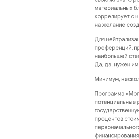
материальных бл
коррелирует с 
на желание соз
Для нейтрализац
преференций, пр
наибольшей сте
Да, да, нужен и
Минимум, нескол
Программа «Моло
потенциальные р
государственную
процентов стоим
первоначального
финансирования 