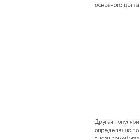
основного долга
Другая популярн
определённо пок
тысяч семей улу