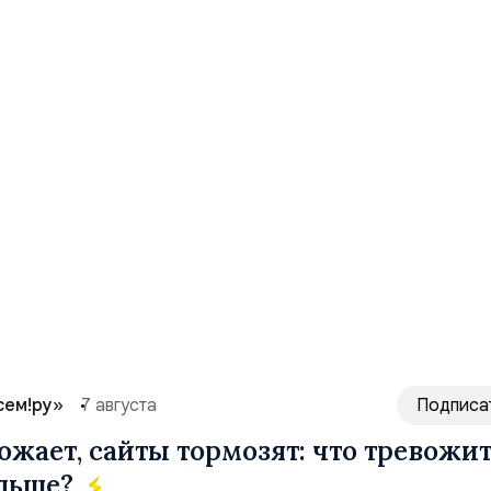
сем!ру»
7 августа
Подписа
ожает, сайты тормозят: что тревожи
ольше?