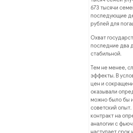
673 тысячи семе
последующие де
рублей для пога
Охват государс
последние два д
стабильной.
Тем не менее, с
эффекты. В усло
цен и сокращени
оказывали опред
можно было бы 
советский опыт.
контракт на опр
аналогии с фьюч
наступает срок 