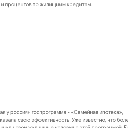
 и процентов по жилищным кредитам.
ая у россиян госпрограмма - «Семейная ипотека»,
азала свою эффективность. Уже известно, что бол
чшили свои жилищные условия с этой программой. 