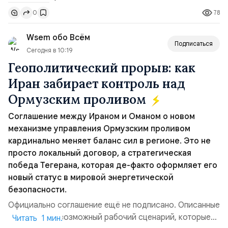
Томагавк.«Япония отбросила обманчивую видимость
78
0
„исключительно оборонительной страны“ и выносит
вопрос о собственном ядерном вооружении на
Wsem обо Всём
всеобщее обозрение, одновреме...
Подписаться
Сегодня в 10:19
Геополитический прорыв: как
Иран забирает контроль над
Ормузским проливом
Соглашение между Ираном и Оманом о новом
механизме управления Ормузским проливом
кардинально меняет баланс сил в регионе. Это не
просто локальный договор, а стратегическая
победа Тегерана, которая де-факто оформляет его
новый статус в мировой энергетической
безопасности.
Официально соглашение ещё не подписано. Описанные
пункты — это возможный рабочий сценарий, которые
Читать 1 мин.