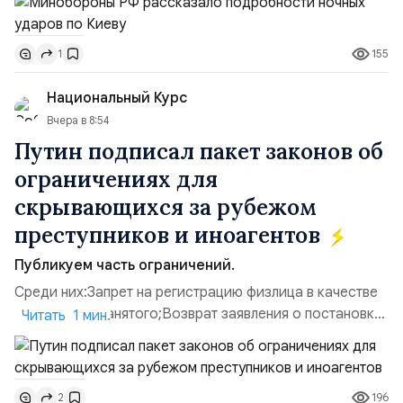
прилегающего полевого аэродром «Чайка»
дальнобойных БПЛА ВСУ; Складские помещения
155
1
«Транс-Логистик» в Оболонском районе г. Киев,
использовавшиеся для хранения военного
Национальный Курс
имущества ВСУ; Сортировочны...
Вчера в 8:54
Путин подписал пакет законов об
ограничениях для
скрывающихся за рубежом
преступников и иноагентов
Публикуем часть ограничений.
Среди них:Запрет на регистрацию физлица в качестве
ИП или самозанятого;Возврат заявления о постановке
Читать 1 мин.
недвижимости на кадастровый учет;Ограничение
водительских прав;Запрет регистрации транспортных
средств и на заключение сделок по
196
2
доверенности;Отказ в заключении кредитного