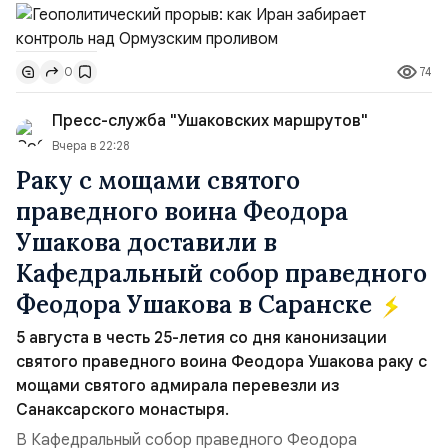
скорее всего будут реализованы.Разбираем ключевые
тезисы и последствия этого соглашения:. 1. Новые
доли контроля (75 на 25). Было: Ранее Иран и Оман
74
0
контролировали пролив на паритетных началах —
50/50. Стало: Новое соглашение закрепляет за
Пресс-служба "Ушаковских маршрутов"
Ираном...
Вчера в 22:28
Раку с мощами святого
праведного воина Феодора
Ушакова доставили в
Кафедральный собор праведного
Феодора Ушакова в Саранске
5 августа в честь 25-летия со дня канонизации
святого праведного воина Феодора Ушакова раку с
мощами святого адмирала перевезли из
Санаксарского монастыря.
В Кафедральный собор праведного Феодора