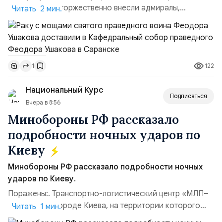
Ушакова раку торжественно внесли адмиралы,
Читать 2 мин.
участвовавшие в канонизации святого праведного
воина Феодора Ушакова 25 лет назад:Адмирал
Владимир Прокофьевич Валуев, командующий
Балтийским флотом ВМФ России (2001–2006
122
1
гг.);Адмирал Владимир Петрович Комоедов,
командующий Черноморским флотом ВМФ России
Национальный Курс
(1998–2002 г...
Подписаться
Вчера в 8:56
Минобороны РФ рассказало
подробности ночных ударов по
Киеву
Минобороны РФ рассказало подробности ночных
ударов по Киеву.
Поражены:. Транспортно-логистический центр «МЛП–
Чайка» в пригороде Киева, на территории которого
Читать 1 мин.
осуществлялось хранение, сборка а также запуск с