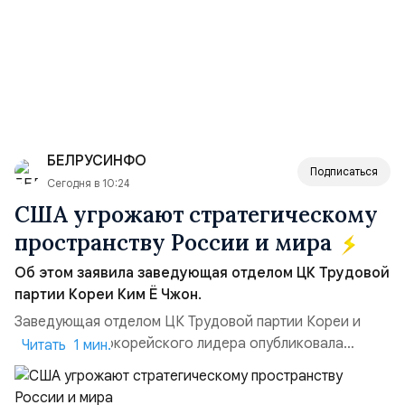
БЕЛРУСИНФО
Подписаться
Сегодня в 10:24
США угрожают стратегическому
пространству России и мира
Об этом заявила заведующая отделом ЦК Трудовой
партии Кореи Ким Ё Чжон.
Заведующая отделом ЦК Трудовой партии Кореи и
сестра северокорейского лидера опубликовала
Читать 1 мин.
заявление для прессы в ответ на проведение Токио
совместных с флотом США запусков крылатых ракет