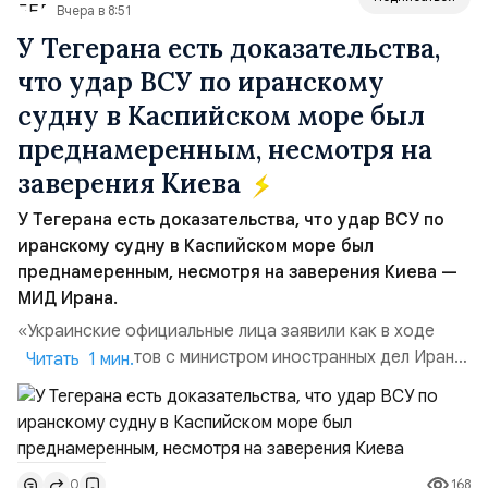
Вчера в 8:51
У Тегерана есть доказательства,
что удар ВСУ по иранскому
судну в Каспийском море был
преднамеренным, несмотря на
заверения Киева
У Тегерана есть доказательства, что удар ВСУ по
иранскому судну в Каспийском море был
преднамеренным, несмотря на заверения Киева —
МИД Ирана.
«Украинские официальные лица заявили как в ходе
прямых контактов с министром иностранных дел Ирана,
Читать 1 мин.
так и в сообщениях, направленных Ирану, что эта атака
не была преднамеренной», — заявил официальный
представитель МИД Ирана Эсмаил Багаи на пресс-
конференции в Тегеране 3 августа.Иранская сторона
168
0