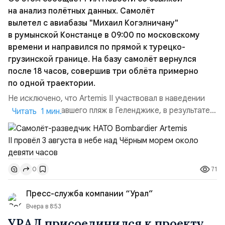
4274 2740 0464 4268
на анализ полётных данных. Самолёт
Получатель: Максим Сергеевич О.
вылетел с авиабазы "Михаил Когэлничану"
Уважаемые читатели!
в румынской Констанце в 09:00 по московскому
Спасибо, что остаетесь с нами в это непростое
времени и направился по прямой к турецко-
время. Портал патриотического СМИ «Всем!
грузинской границе. На базу самолёт вернулся
ру» поддерживает команда неравнодушных и
после 18 часов, совершив три облёта примерно
деятельных профессионалов.
по одной траектории.
Проект отражает наши искренние убеждения,
Не исключено, что Artemis II участвовал в наведении
понятные и близкие многим в России:
дрона, атаковавшего пляж в Геленджике, в результате
Читать 1 мин.
Патриотизм и любовь к Отечеству.
чего погибло 7 человек, включая троих детей. Позже
Правда и факты — главное.
турецкая газета Cumhuriyet сообщила об атаке
Развитие гражданской журналистики.
украинских дронов в Чёрном море на ️судно Nadezhda
Развитие каждого отдельного автора, человека,
под флагом Камеруна, перевозившее из турецкого
бизнеса — развивает Россию.
71
0
порта Самсун в Новороссийск свежие овощи и фрукты.
Любая пожертвованная сумма наших читателей —
Ранены...
для нас очень важна и будет направлена на
Пресс-служба компании “Урал”
развитие проекта: техническую поддержку и
Вчера в 8:53
внедрение новых полезных сервисов, оплату
УРАЛ присоединился к проекту
работы редакторской команды.