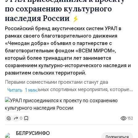
Спасибо, что вы с нами! Благодарим за поддержку.
по сохранению культурного
наследия России
Российский бренд акустических систем УРАЛ в
рамках своего благотворительного движения
«Чемодан добра» объявил о партнерстве с
благотворительным фондом «ВСЕМ МИРОМ»,
который более тринадцати лет занимается
сохранением культурно-исторического наследия и
развитием сельских территорий.
Первыми совместными проектами станут два
благотворительных спортивных мероприятия, которые
Читать 1 мин.
пройдут в августе в Ивановской области и объединят
жителей региона, волонтеров и участников со всей
страны. Для УРАЛ это продолжение философии
152
0
бренда, основанной на развитии российского
производства и продвижении русского звука.
БЕЛРУСИНФО
Компания убеждена, что уважение к с...
Подписаться