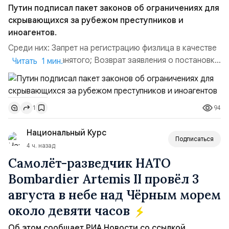
Путин подписал пакет законов об ограничениях для
скрывающихся за рубежом преступников и
иноагентов.
Среди них: Запрет на регистрацию физлица в качестве
ИП или самозанятого; Возврат заявления о постановке
Читать 1 мин.
недвижимости на кадастровый учет; Ограничение
водительских прав; Запрет регистрации транспортных
средств и на заключение сделок по доверенности;
94
1
Отказ в заключении кредитного договора,
предоставлении государственных и муниципальных
Национальный Курс
услу...
Подписаться
4 ч. назад
Самолёт-разведчик НАТО
Bombardier Artemis II провёл 3
августа в небе над Чёрным морем
около девяти часов
Реквизиты редакции для перевода средств
Номер банковской карты Сбербанка:
Об этом сообщает РИА Новости со ссылкой