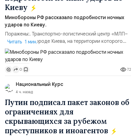
Киеву
Минобороны РФ рассказало подробности ночных
ударов по Киеву.
Поражены:. Транспортно-логистический центр «МЛП–
Чайка» в пригороде Киева, на территории которого
Читать 1 мин.
осуществлялось хранение, сборка а также запуск с
прилегающего полевого аэродром «Чайка»
дальнобойных БПЛА ВСУ; Складские помещения
72
0
«Транс-Логистик» в Оболонском районе г. Киев,
использовавшиеся для хранения военного
Национальный Курс
имущества ВСУ; Сортировочны...
4 ч. назад
Путин подписал пакет законов об
ограничениях для
скрывающихся за рубежом
преступников и иноагентов