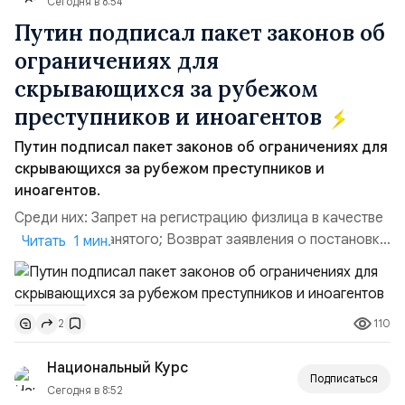
Сегодня в 8:54
Путин подписал пакет законов об
ограничениях для
скрывающихся за рубежом
преступников и иноагентов
Путин подписал пакет законов об ограничениях для
скрывающихся за рубежом преступников и
иноагентов.
Среди них: Запрет на регистрацию физлица в качестве
ИП или самозанятого; Возврат заявления о постановке
Читать 1 мин.
недвижимости на кадастровый учет; Ограничение
водительских прав; Запрет регистрации транспортных
средств и на заключение сделок по доверенности;
110
2
Отказ в заключении кредитного договора,
предоставлении государственных и муниципальных
Национальный Курс
услу...
Подписаться
Сегодня в 8:52