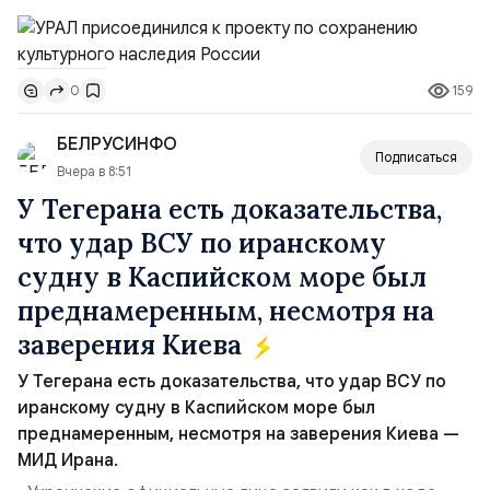
пройдут в августе в Ивановской области и объединят
жителей региона, волонтеров и участников со всей
страны. Для УРАЛ это продолжение философии
159
0
бренда, основанной на развитии российского
производства и продвижении русского звука.
БЕЛРУСИНФО
Компания убеждена, что уважение к с...
Подписаться
Вчера в 8:51
У Тегерана есть доказательства,
что удар ВСУ по иранскому
судну в Каспийском море был
преднамеренным, несмотря на
заверения Киева
У Тегерана есть доказательства, что удар ВСУ по
иранскому судну в Каспийском море был
преднамеренным, несмотря на заверения Киева —
МИД Ирана.