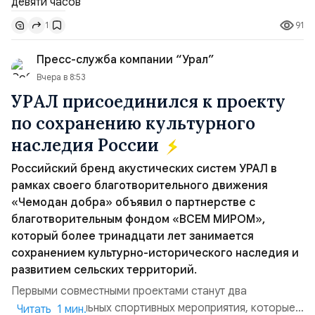
под флагом Камеруна, перевозившее из турецкого
91
1
порта Самсун в Новороссийск свежие овощи и фрукты.
Ранены...
Пресс-служба компании “Урал”
Вчера в 8:53
УРАЛ присоединился к проекту
по сохранению культурного
наследия России
Российский бренд акустических систем УРАЛ в
рамках своего благотворительного движения
«Чемодан добра» объявил о партнерстве с
благотворительным фондом «ВСЕМ МИРОМ»,
который более тринадцати лет занимается
сохранением культурно-исторического наследия и
развитием сельских территорий.
Первыми совместными проектами станут два
благотворительных спортивных мероприятия, которые
Читать 1 мин.