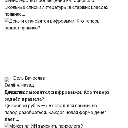
формируют образ героя
Министерство просвещения РФ обновило
школьные списки литературы: в старших классах
появилс...
Dель Вячеслав
5 ч. назад
Деньги становятся цифровыми. Кто теперь
задаёт правила?
Цифровой рубль — не повод для паники, но
повод разобраться. Каждая новая форма денег
даёт ...