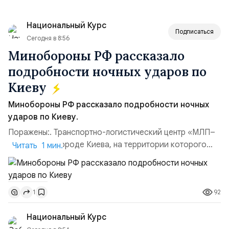
Национальный Курс
Подписаться
Сегодня в 8:56
Минобороны РФ рассказало
подробности ночных ударов по
Киеву
Минобороны РФ рассказало подробности ночных
ударов по Киеву.
Поражены:. Транспортно-логистический центр «МЛП–
Чайка» в пригороде Киева, на территории которого
Читать 1 мин.
осуществлялось хранение, сборка а также запуск с
прилегающего полевого аэродром «Чайка»
дальнобойных БПЛА ВСУ; Складские помещения
92
1
«Транс-Логистик» в Оболонском районе г. Киев,
использовавшиеся для хранения военного
Национальный Курс
имущества ВСУ; Сортировочны...