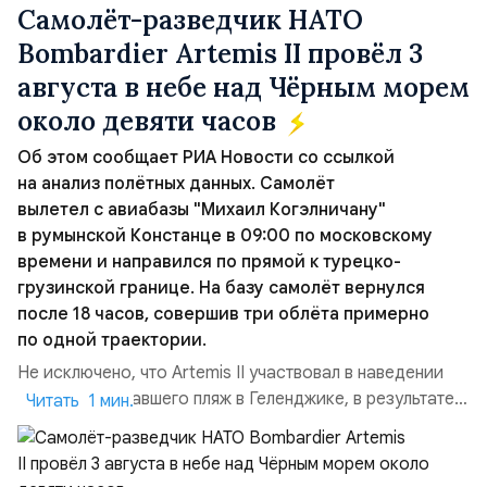
Самолёт-разведчик НАТО
Bombardier Artemis II провёл 3
августа в небе над Чёрным морем
около девяти часов
Об этом сообщает РИА Новости со ссылкой
на анализ полётных данных. Самолёт
вылетел с авиабазы "Михаил Когэлничану"
в румынской Констанце в 09:00 по московскому
времени и направился по прямой к турецко-
грузинской границе. На базу самолёт вернулся
после 18 часов, совершив три облёта примерно
по одной траектории.
Не исключено, что Artemis II участвовал в наведении
дрона, атаковавшего пляж в Геленджике, в результате
Читать 1 мин.
чего погибло 7 человек, включая троих детей. Позже
турецкая газета Cumhuriyet сообщила об атаке
украинских дронов в Чёрном море на ️судно Nadezhda