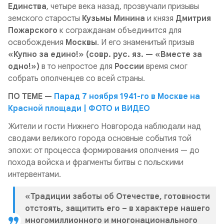
Единства
, четыре века назад, прозвучали призывы
земского старосты
Кузьмы Минина
и князя
Дмитрия
Пожарского
к согражданам объединится для
освобождения
Москвы
. И его знаменитый призыв
«Купно за едино!» (совр. рус. яз. — «Вместе за
одно!»)
в то непростое для
России
время смог
собрать ополченцев со всей страны.
ПО ТЕМЕ —
Парад 7 ноября 1941-го в Москве на
Красной площади | ФОТО и ВИДЕО
Жители и гости Нижнего Новгорода наблюдали над
сводами великого города основные события той
эпохи: от процесса формирования ополчения — до
похода войска и фрагменты битвы с польскими
интервентами.
«Традиции заботы об Отечестве, готовности
отстоять, защитить его – в характере нашего
многомиллионного и многонационального