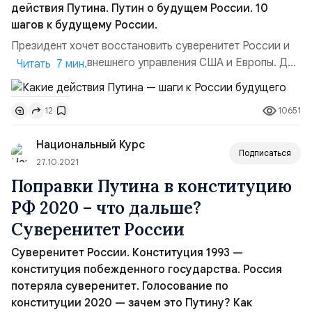
действия Путина. Путин о будущем России. 10
шагов к будущему России.
Президент хочет восстановить суверенитет России и
избавиться от внешнего управления США и Европы. Для
Читать 7 мин.
этого он предложил изменить Конституцию.
Подавляющее большинство граждан проголосовало
10651
12
«за» и поддержало его. Теперь нас ждут коренные
реформы – 10 Путинских ударов, которые приведут к
Национальный Курс
возрождению Великой России.1 июля 2020 года мы
Подписаться
дали народный мандат ...
27.10.2021
Поправки Путина в конституцию
РФ 2020 – что дальше?
Суверенитет России
Суверенитет России. Конституция 1993 —
конституция побежденного государства. Россия
потеряла суверенитет. Голосование по
конституции 2020 — зачем это Путину? Как