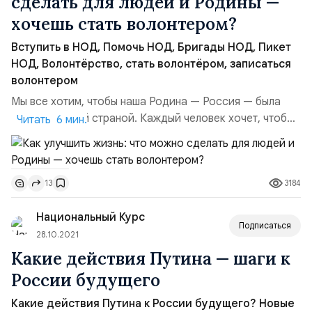
сделать для людей и Родины —
хочешь стать волонтером?
Вступить в НОД, Помочь НОД, Бригады НОД, Пикет
НОД, Волонтёрство, стать волонтёром, записаться
волонтером
Мы все хотим, чтобы наша Родина — Россия — была
процветающей страной. Каждый человек хочет, чтобы
Читать 6 мин.
его родной город или село были благоустроенными,
люди жили без страха за завтрашний день, а по улицам
можно было спокойно ходить даже глубокой
3184
13
ночью. Кто мешает улучшить жизнь в России?. Да,
сегодня, благодаря трудной и кропотливой работе
Национальный Курс
Президента Вл...
Подписаться
28.10.2021
Какие действия Путина — шаги к
России будущего
Какие действия Путина к России будущего? Новые