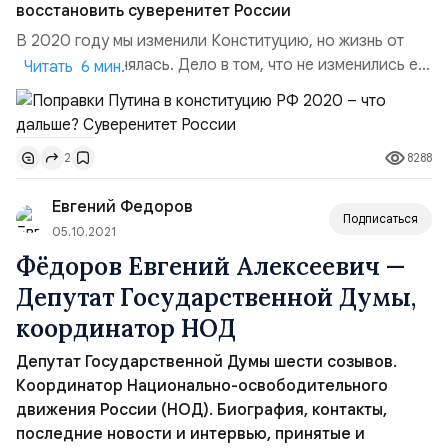
восстановить суверенитет России
В 2020 году мы изменили Конституцию, но жизнь от
этого не поменялась. Дело в том, что не изменились её
Читать 6 мин.
главные статьи, которые расположены в 1-й главе.
Основной закон был принят в 1993 году при участии
американцев. Они утвердили в Конституции внешнее
8288
2
управление нашей страной – Россия стала колонией.
Элита же встроена в западный мир и против
Евгений Федоров
восстановлен...
Подписаться
05.10.2021
Фёдоров Евгений Алексеевич —
Депутат Государственной Думы,
координатор НОД
Депутат Государственной Думы шести созывов.
Координатор Национально-освободительного
движения России (НОД). Биография, контакты,
последние новости и интервью, принятые и