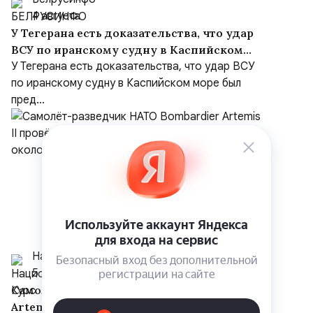
4 августа
У Тегерана есть доказательства, что удар
ВСУ по иранскому судну в Каспийском
море был преднамеренным, несмотря на
У Тегерана есть доказательства, что удар ВСУ
заверения Киева
по иранскому судну в Каспийском море был
пред...
Национальный Курс
5 августа
Самолёт-разведчик НАТО Bombardier
Artemis II провёл 3 августа в небе над