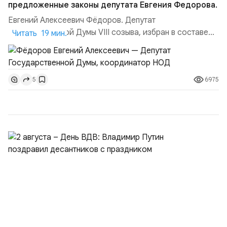
предложенные законы депутата Евгения Федорова.
Евгений Алексеевич Фёдоров. Депутат
Государственной Думы VIII созыва, избран в составе
Читать 19 мин.
федерального списка кандидатов, выдвинутого
Всероссийской политической партией «ЕДИНАЯ
РОССИЯ». Фракция: «ЕДИНАЯ РОССИЯ»Член
6975
5
“Комитета по бюджету и налогам” С 1993 в течение
исполнения полномочий депутата Государственной
Думы I, IV, V, VI, VII и VIII созывов, выс...