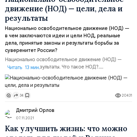
движение (НОД) — цели, дела и
результаты
Национально освободительное движение (НОД) —
в чем заключаются идеи и цели НОД, реальные
дела, принятые законы и результаты борьбы за
суверенитет России?
Национально освободительное движение (НОД) —
цели, дела и результаты. Что такое НОД?.
Читать 13 мин.
Национально-освободительное движение (народно
освободительное движение) — общественное
движение, ведущее борьбу за суверенитет народа, в
20431
34
рамках права нации на самоопределение — одного из
основных принципов международного права,
Дмитрий Орлов
предусмотренного Уставом ООН.Причины наци...
07.11.2021
Как улучшить жизнь: что можно