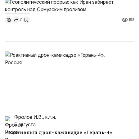
тезисы и последствия этого соглашения:. 1. Новые
доли контроля (75 на 25). Было: Ранее Иран и Оман
158
0
контролировали пролив на паритетных началах —
50/50. Стало: Новое соглашение закрепляет за
Ираном...
Фролов И.В., к.т.н.
5 августа
Реактивный дрон-камикадзе «Герань-4»,