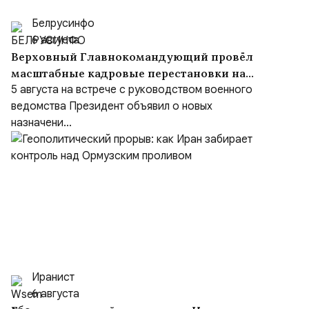
Белрусинфо
6 августа
Верховный Главнокомандующий провёл
масштабные кадровые перестановки на
встрече с руководством Министерства
5 августа на встрече с руководством военного
обороны и группировок войск
ведомства Президент объявил о новых
назначени...
Иранист
6 августа