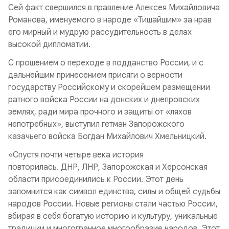
Сей факт свершился в правление Алексея Михайловича
Романова, именуемого в народе «Тишайшим» за нрав
его мирный и мудрую рассудительность в делах
высокой дипломатии.
С прошением о переходе в подданство России, и с
дальнейшим принесением присяги о верности
государству Российскому и скорейшем размещении
ратного войска России на донских и днепровских
землях, ради мира прочного и защиты от «ляхов
непотребных», выступил гетман Запорожского
казачьего войска Богдан Михайлович Хмельницкий.
«Спустя почти четыре века история
повторилась. ДНР, ЛНР, Запорожская и Херсонская
области присоединились к России. Этот день
запомнится как символ единства, силы и общей судьбы
народов России. Новые регионы стали частью России,
вбирая в себя богатую историю и культуру, уникальные
традиции и многогранное многообразие народов. Этот