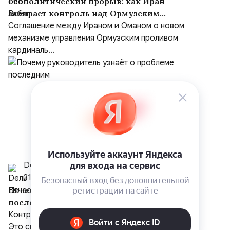
Геополитический прорыв: как Иран
забирает контроль над Ормузским
проливом
Соглашение между Ираном и Оманом о новом
механизме управления Ормузским проливом
кардиналь...
Dель Вячеслав
31 июля
Почему руководитель узнаёт о проблеме
последним
Контроль — это не недоверие к сотрудникам.
Это способ вовремя увидеть ошибку, пока она