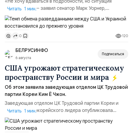
«Не хочу вдаваться в подробности, но ситуация
улучшилась», — заявил сенатор Марк Уорнер,
Читать 1 мин.
высокопоставленный член комитета по разведке,
добавив, что использование Украиной беспилотников и
ракет большой дальности позволило ей наносить
120
0
удары вглубь российской территории и укрепило её
позиции.Сотрудничество со стороны США стало
БЕЛРУСИНФО
ключом к позитивному пов...
Подписаться
6 августа
США угрожают стратегическому
пространству России и мира
Об этом заявила заведующая отделом ЦК Трудовой
партии Кореи Ким Ё Чжон.
Заведующая отделом ЦК Трудовой партии Кореи и
сестра северокорейского лидера опубликовала
Читать 1 мин.
заявление для прессы в ответ на проведение Токио
совместных с флотом США запусков крылатых ракет
Томагавк.«Япония отбросила обманчивую видимость