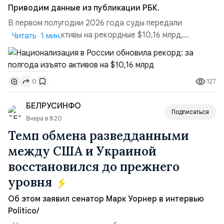
Приводим данные из публикации РБК.
В первом полугодии 2026 года суды передали
государству активы на рекордные $10,16 млрд,
Читать 1 мин.
подсчитали аналитики AK&M. Это в 2,5 раза больше,
чем за аналогичный период 2025 года ($3,95 млрд).
Всего зафиксировано 15 национализационных
127
0
транзакций, которые обеспечили 42,2% денежного
объёма всего российского рынка слияний и
БЕЛРУСИНФО
поглощений. Крупнейшей ...
Подписаться
Вчера в 8:20
Темп обмена разведданными
между США и Украиной
восстановился до прежнего
уровня
Об этом заявил сенатор Марк Уорнер в интервью
Politico/