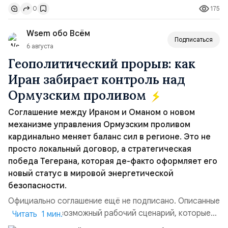
175
0
„исключительно оборонительной страны“ и выносит
вопрос о собственном ядерном вооружении на
Wsem обо Всём
всеобщее обозрение, одновреме...
Подписаться
6 августа
Геополитический прорыв: как
Иран забирает контроль над
Ормузским проливом
Соглашение между Ираном и Оманом о новом
механизме управления Ормузским проливом
кардинально меняет баланс сил в регионе. Это не
просто локальный договор, а стратегическая
победа Тегерана, которая де-факто оформляет его
новый статус в мировой энергетической
безопасности.
Официально соглашение ещё не подписано. Описанные
пункты — это возможный рабочий сценарий, которые
Читать 1 мин.
скорее всего будут реализованы.Разбираем ключевые