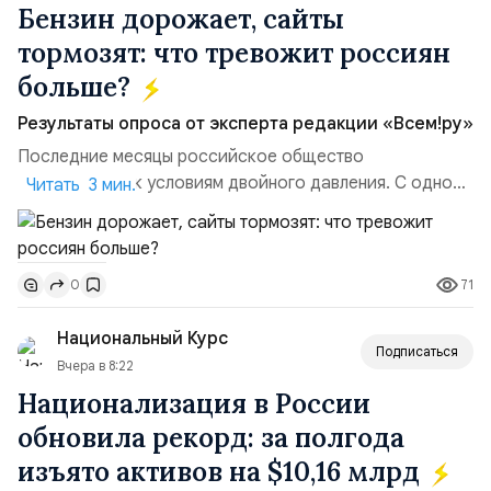
Бензин дорожает, сайты
тормозят: что тревожит россиян
больше?
Результаты опроса от эксперта редакции «Всем!ру»
Последние месяцы российское общество
адаптируется к условиям двойного давления. С одной
Читать 3 мин.
стороны, происходит рост цен на товары первой
необходимости, инфляция и локальные сбои в
поставках бензина. А с другой – технологическая
71
0
турбулентность: перебои в работе интернета,
блокировки сайтов, необходимость осваивать VPN и
Национальный Курс
российские платформы.Что из этого бье...
Подписаться
Вчера в 8:22
Национализация в России
обновила рекорд: за полгода
изъято активов на $10,16 млрд