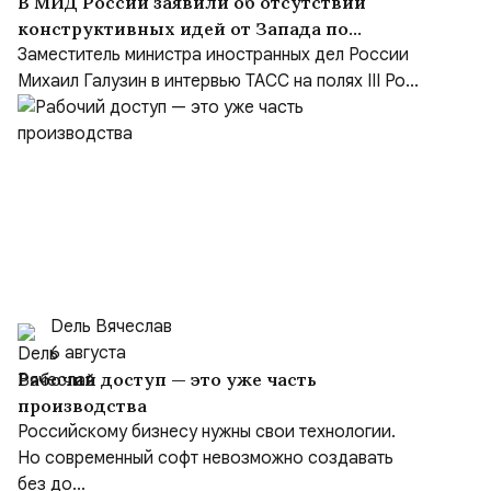
В МИД России заявили об отсутствии
конструктивных идей от Запада по
Украине и переходе на язык ультиматумов
Заместитель министра иностранных дел России
Михаил Галузин в интервью ТАСС на полях III Ро...
Dель Вячеслав
6 августа
Рабочий доступ — это уже часть
производства
Российскому бизнесу нужны свои технологии.
Но современный софт невозможно создавать
без до...