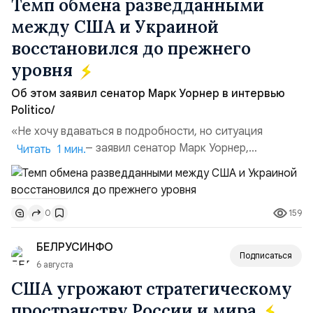
Темп обмена разведданными
между США и Украиной
восстановился до прежнего
уровня
Об этом заявил сенатор Марк Уорнер в интервью
Politico/
«Не хочу вдаваться в подробности, но ситуация
улучшилась», — заявил сенатор Марк Уорнер,
Читать 1 мин.
высокопоставленный член комитета по разведке,
добавив, что использование Украиной беспилотников и
ракет большой дальности позволило ей наносить
159
0
удары вглубь российской территории и укрепило её
позиции.Сотрудничество со стороны США стало
БЕЛРУСИНФО
ключом к позитивному пов...
Подписаться
6 августа
США угрожают стратегическому
пространству России и мира