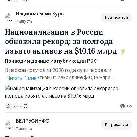
блокировки сайтов, необходимость осваивать VPN и
Национальный Курс
российские платформы.Что из этого бье...
Подписаться
7 августа
Национализация в России
обновила рекорд: за полгода
изъято активов на $10,16 млрд
Приводим данные из публикации РБК.
В первом полугодии 2026 года суды передали
государству активы на рекордные $10,16 млрд,
Читать 1 мин.
подсчитали аналитики AK&M. Это в 2,5 раза больше,
чем за аналогичный период 2025 года ($3,95 млрд).
Всего зафиксировано 15 национализационных
199
2
транзакций, которые обеспечили 42,2% денежного
объёма всего российского рынка слияний и
БЕЛРУСИНФО
поглощений. Крупнейшей ...
Подписаться
7 августа