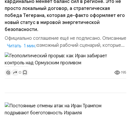
кардинально меняет баланс сил в регионе. Это не
просто локальный договор, а стратегическая
победа Тегерана, которая де-факто оформляет его
новый статус в мировой энергетической
безопасности.
Официально соглашение ещё не подписано. Описанные
пункты — это возможный рабочий сценарий, которые
Читать 1 мин.
скорее всего будут реализованы.Разбираем ключевые
тезисы и последствия этого соглашения:. 1. Новые
доли контроля (75 на 25). Было: Ранее Иран и Оман
195
0
контролировали пролив на паритетных началах —
50/50. Стало: Новое соглашение закрепляет за
Ираном...