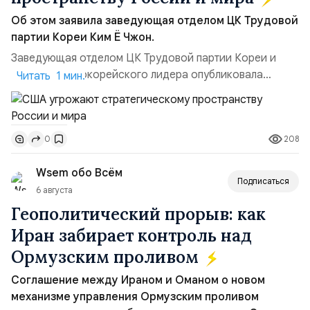
Об этом заявила заведующая отделом ЦК Трудовой
партии Кореи Ким Ё Чжон.
Заведующая отделом ЦК Трудовой партии Кореи и
сестра северокорейского лидера опубликовала
Читать 1 мин.
заявление для прессы в ответ на проведение Токио
совместных с флотом США запусков крылатых ракет
Томагавк.«Япония отбросила обманчивую видимость
208
0
„исключительно оборонительной страны“ и выносит
вопрос о собственном ядерном вооружении на
Wsem обо Всём
всеобщее обозрение, одновреме...
Подписаться
6 августа
Геополитический прорыв: как
Иран забирает контроль над
Ормузским проливом
Соглашение между Ираном и Оманом о новом
механизме управления Ормузским проливом