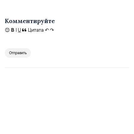
Комментируйте
😊
B
I
U
Цитата
↶
↷
Отправить