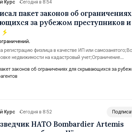
й Курс
Сегодня в 8:54
исал пакет законов об ограничениях
ющихся за рубежом преступников и
в
ограничений.
на регистрацию физлица в качестве ИП или самозанятого;В
новке недвижимости на кадастровый учет;Ограничение
;Запрет регистрации транспортных средств и на заключение
ности;Отказ в заключении кредитного договора, предоста
муниципальных услуг онл...
й Курс
Сегодня в 8:52
Подписа
зведчик НАТО Bombardier Artemis