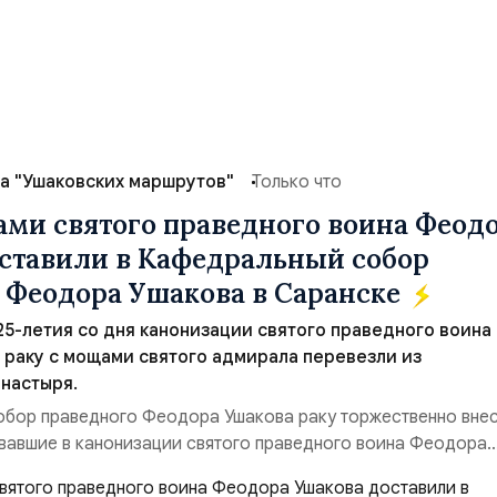
а "Ушаковских маршрутов"
Только что
ами святого праведного воина Феод
ставили в Кафедральный собор
 Феодора Ушакова в Саранске
 25-летия со дня канонизации святого праведного воина
раку с мощами святого адмирала перевезли из
настыря.
обор праведного Феодора Ушакова раку торжественно вне
вавшие в канонизации святого праведного воина Феодора
азад:Адмирал Владимир Прокофьевич Валуев, командующий