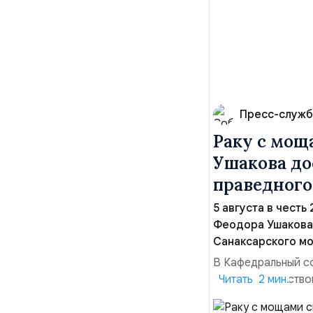
Пресс-служб
Раку с мощ
Ушакова до
праведного
5 августа в честь
Феодора Ушакова 
Санаксарского мо
В Кафедральный с
адмиралы, участво
Читать 2 мин.
Ушакова 25 лет н