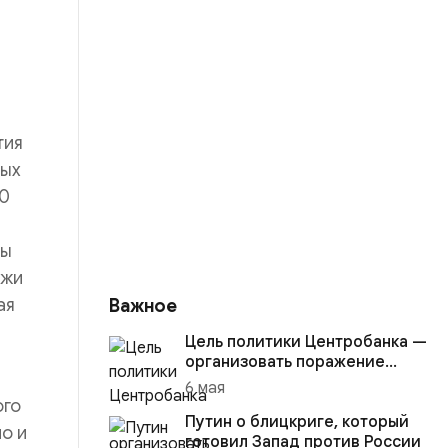
тия
вых
10
зы
джи
ая
Важное
Цель политики Центробанка —
организовать поражение
России в вооружённом
6 мая
конфликте с США
ого
Путин о блицкриге, который
о и
готовил Запад против России