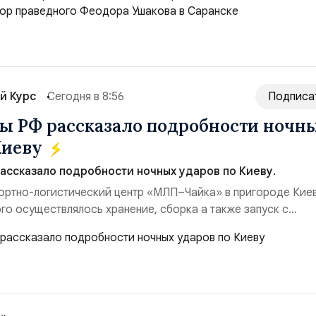
м ВМФ России (2001–2006 гг.);Адмирал Владимир Петрови
ующий Черноморским флотом ВМФ России (1998–2002 г...
й Курс
Сегодня в 8:56
Подписа
 РФ рассказало подробности ночн
Киеву
ссказало подробности ночных ударов по Киеву.
ортно-логистический центр «МЛП–Чайка» в пригороде Киев
го осуществлялось хранение, сборка а также запуск с
евого аэродром «Чайка» дальнобойных БПЛА ВСУ; Складск
Логистик» в Оболонском районе г. Киев, использовавшиес
 имущества ВСУ; Сортировочны...