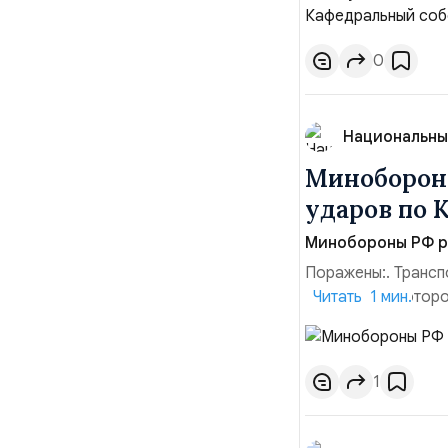
Балтийским флото
Комоедов, команд
0
Национальны
Минобороны
ударов по 
Минобороны РФ ра
Поражены:. Трансп
территории которо
Читать 1 мин.
прилегающего пол
помещения «Транс-
хранения военного
1