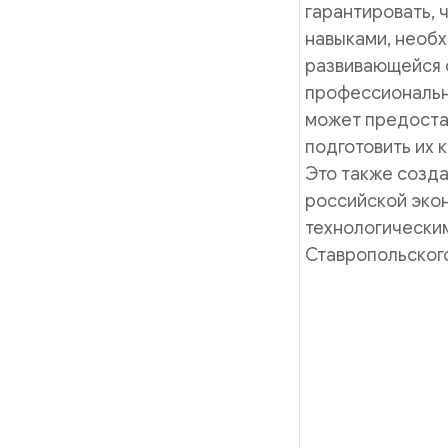
гарантировать, 
навыками, необ
развивающейся 
профессиональн
может предостав
подготовить их 
Это также созд
российской экон
технологически
Ставропольског