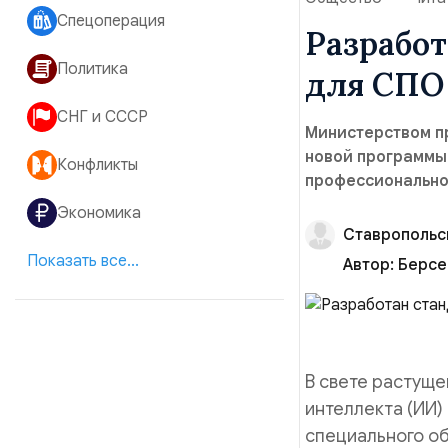
Спецоперация
Разрабо
Политика
для СПО
СНГ и СССР
Министерством п
новой программы
Конфликты
профессионально
Экономика
Ставропольс
Показать все...
Автор:
Берсе
В свете растуще
интеллекта (ИИ)
специального о