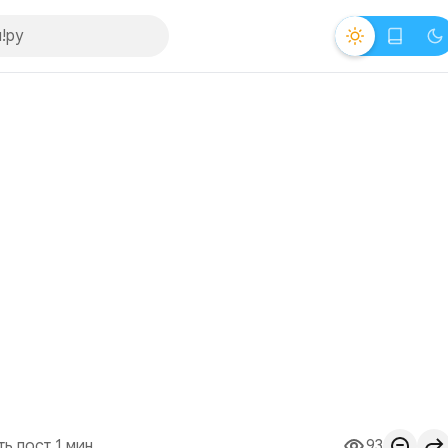
ть пост 1 мин.
93