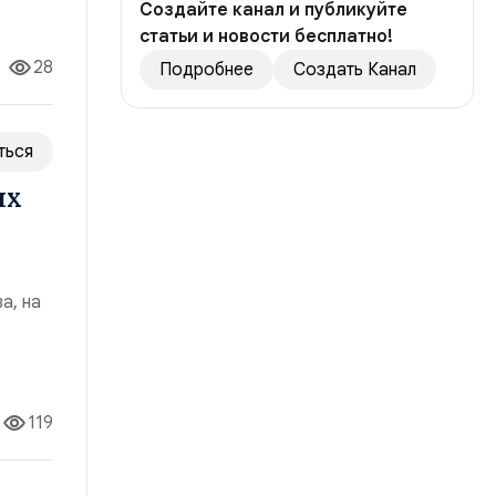
ч
Создайте канал и публикуйте
статьи и новости бесплатно!
28
Подробнее
Создать Канал
ться
ых
а, на
ие
я для
119