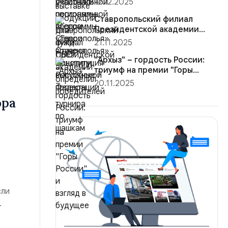
12.12.2025
Конституция Ро...
Ставропольский филиал
Президентской академии
определил победителей
21.11.2025
турнира ...
"Архыз" – гордость России:
триумф на премии "Горы
России"...
20.11.2025
ора
сли