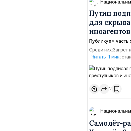
Национальны
Путин подп
для скрыва
иноагенто
Публикуем часть 
Среди них:Запрет 
заявления о поста
Читать 1 мин.
водительских прав
сделок по доверен
государственных и 
2
Национальны
Самолёт-ра