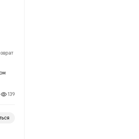
озврат
влении
139
ться