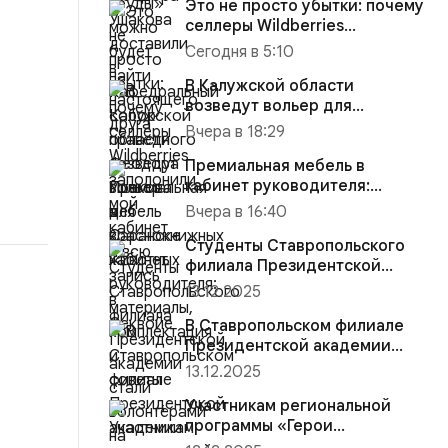
Это не просто убытки: почему
селлеры Wildberries
заполонили мой кабинет и
Сегодня в 5:10
вс...
В Калужской области
возведут вольер для
краснокнижных животных
Вчера в 18:29
Премиальная мебель в
кабинет руководителя:
материалы, комплектация и
Вчера в 16:40
советы
Студенты Ставропольского
филиала Президентской
академии стали волонтёрами
13.12.2025
на...
В Ставропольском филиале
Президентской академии
участники региональной
13.12.2025
прогр...
Участникам региональной
программы «Герои
Ставрополья» вручена