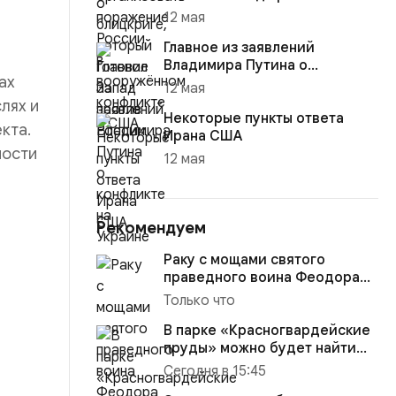
12 мая
Главное из заявлений
Владимира Путина о
ах
конфликте на Украине
12 мая
лях и
Некоторые пункты ответа
кта.
Ирана США
ности
12 мая
Рекомендуем
Раку с мощами святого
праведного воина Феодора
Ушакова доставили в
Только что
Кафедраль...
В парке «Красногвардейские
пруды» можно будет найти
настоящего друга
Сегодня в 15:45