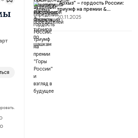
"Архыз" – гордость России:
триумф на премии &...
мы
20.11.2025
арт
ться
ировать.
о
го