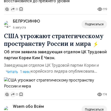
ракет большой дальности позволило ей наносить
119
0
удары вглубь российской территории и укрепило её
позиции.Сотрудничество со стороны США стало
БЕЛРУСИНФО
ключом к позитивному пов...
Подписаться
6 августа
США угрожают стратегическому
пространству России и мира
Об этом заявила заведующая отделом ЦК Трудовой
партии Кореи Ким Ё Чжон.
Заведующая отделом ЦК Трудовой партии Кореи и
сестра северокорейского лидера опубликовала
Читать 1 мин.
заявление для прессы в ответ на проведение Токио
совместных с флотом США запусков крылатых ракет
Томагавк.«Япония отбросила обманчивую видимость
174
0
„исключительно оборонительной страны“ и выносит
вопрос о собственном ядерном вооружении на
Wsem обо Всём
всеобщее обозрение, одновреме...
Подписаться