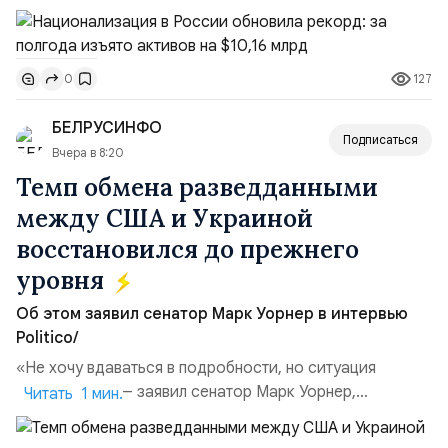
подсчитали аналитики AK&M. Это в 2,5 раза больше,
чем за аналогичный период 2025 года ($3,95 млрд).
Всего зафиксировано 15 национализационных
127
0
транзакций, которые обеспечили 42,2% денежного
объёма всего российского рынка слияний и
БЕЛРУСИНФО
поглощений. Крупнейшей ...
Подписаться
Вчера в 8:20
Темп обмена разведданными
между США и Украиной
восстановился до прежнего
уровня
Об этом заявил сенатор Марк Уорнер в интервью
Politico/
«Не хочу вдаваться в подробности, но ситуация
улучшилась», — заявил сенатор Марк Уорнер,
Читать 1 мин.
высокопоставленный член комитета по разведке,
добавив, что использование Украиной беспилотников и