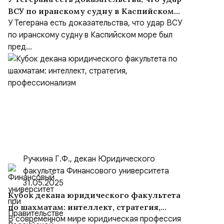
ВСУ по иранскому судну в Каспийском
море был преднамеренным, несмотря на
У Тегерана есть доказательства, что удар ВСУ
заверения Киева
по иранскому судну в Каспийском море был
пред...
Ручкина Г.Ф., декан Юридического
факультета Финансового университета
31.05.2025
Кубок декана юридического факультета
по шахматам: интеллект, стратегия,
профессионализм
В современном мире юридическая профессия