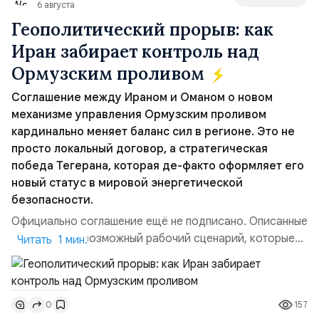
6 августа
Геополитический прорыв: как
Иран забирает контроль над
Ормузским проливом
Соглашение между Ираном и Оманом о новом
механизме управления Ормузским проливом
кардинально меняет баланс сил в регионе. Это не
просто локальный договор, а стратегическая
победа Тегерана, которая де-факто оформляет его
новый статус в мировой энергетической
безопасности.
Официально соглашение ещё не подписано. Описанные
пункты — это возможный рабочий сценарий, которые
Читать 1 мин.
скорее всего будут реализованы.Разбираем ключевые
тезисы и последствия этого соглашения:. 1. Новые
доли контроля (75 на 25). Было: Ранее Иран и Оман
157
0
контролировали пролив на паритетных началах —