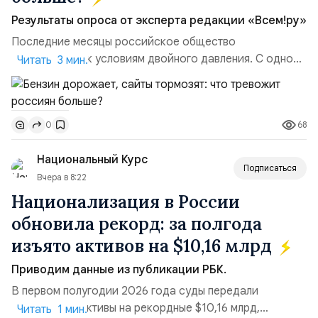
Результаты опроса от эксперта редакции «Всем!ру»
Последние месяцы российское общество
адаптируется к условиям двойного давления. С одной
Читать 3 мин.
стороны, происходит рост цен на товары первой
необходимости, инфляция и локальные сбои в
поставках бензина. А с другой – технологическая
68
0
турбулентность: перебои в работе интернета,
блокировки сайтов, необходимость осваивать VPN и
Национальный Курс
российские платформы.Что из этого бье...
Подписаться
Вчера в 8:22
Национализация в России
обновила рекорд: за полгода
изъято активов на $10,16 млрд
Приводим данные из публикации РБК.
В первом полугодии 2026 года суды передали
государству активы на рекордные $10,16 млрд,
Читать 1 мин.