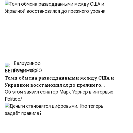
Белрусинфо
Вчера в 8:20
Темп обмена разведданными между США и
Украиной восстановился до прежнего
уровня
Об этом заявил сенатор Марк Уорнер в интервью
Politico/