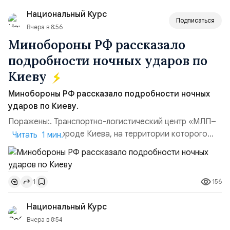
командующий Черноморским флотом ВМФ России
Национальный Курс
(1998–2002 г...
Подписаться
Вчера в 8:56
Минобороны РФ рассказало
подробности ночных ударов по
Киеву
Минобороны РФ рассказало подробности ночных
ударов по Киеву.
Поражены:. Транспортно-логистический центр «МЛП–
Чайка» в пригороде Киева, на территории которого
Читать 1 мин.
осуществлялось хранение, сборка а также запуск с
прилегающего полевого аэродром «Чайка»
дальнобойных БПЛА ВСУ; Складские помещения
156
1
«Транс-Логистик» в Оболонском районе г. Киев,
использовавшиеся для хранения военного
Национальный Курс
имущества ВСУ; Сортировочны...
Вчера в 8:54