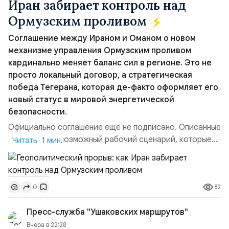
Иран забирает контроль над
Ормузским проливом
Соглашение между Ираном и Оманом о новом
механизме управления Ормузским проливом
кардинально меняет баланс сил в регионе. Это не
просто локальный договор, а стратегическая
победа Тегерана, которая де-факто оформляет его
новый статус в мировой энергетической
безопасности.
Официально соглашение ещё не подписано. Описанные
пункты — это возможный рабочий сценарий, которые
Читать 1 мин.
скорее всего будут реализованы.Разбираем ключевые
тезисы и последствия этого соглашения:. 1. Новые
доли контроля (75 на 25). Было: Ранее Иран и Оман
82
0
контролировали пролив на паритетных началах —
50/50. Стало: Новое соглашение закрепляет за
Пресс-служба "Ушаковских маршрутов"
Ираном...
Вчера в 22:28