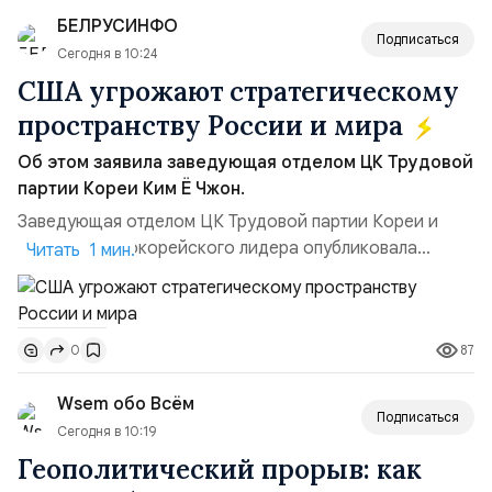
БЕЛРУСИНФО
Подписаться
Сегодня в 10:24
США угрожают стратегическому
пространству России и мира
Об этом заявила заведующая отделом ЦК Трудовой
партии Кореи Ким Ё Чжон.
Заведующая отделом ЦК Трудовой партии Кореи и
сестра северокорейского лидера опубликовала
Читать 1 мин.
заявление для прессы в ответ на проведение Токио
совместных с флотом США запусков крылатых ракет
Томагавк.«Япония отбросила обманчивую видимость
87
0
„исключительно оборонительной страны“ и выносит
вопрос о собственном ядерном вооружении на
Wsem обо Всём
всеобщее обозрение, одновреме...
Подписаться
Сегодня в 10:19
Геополитический прорыв: как