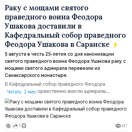
Раку с мощами святого
праведного воина Феодора
Ушакова доставили в
Кафедральный собор праведного
Феодора Ушакова в Саранске
5 августа в честь 25-летия со дня канонизации
святого праведного воина Феодора Ушакова раку с
мощами святого адмирала перевезли из
Санаксарского монастыря.
В Кафедральный собор праведного Феодора
Ушакова раку торжественно внесли адмиралы,
Читать 2 мин.
участвовавшие в канонизации святого праведного
воина Феодора Ушакова 25 лет назад:Адмирал
Владимир Прокофьевич Валуев, командующий
Балтийским флотом ВМФ России (2001–2006
127
1
гг.);Адмирал Владимир Петрович Комоедов,