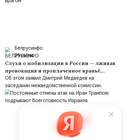
Белрусинфо
29 июля
Слухи о мобилизации в России — лживая
провокация и проплаченное враньё,
вброшенное врагом
Об этом заявил Дмитрий Медведев на
заседании межведомственной комиссии.