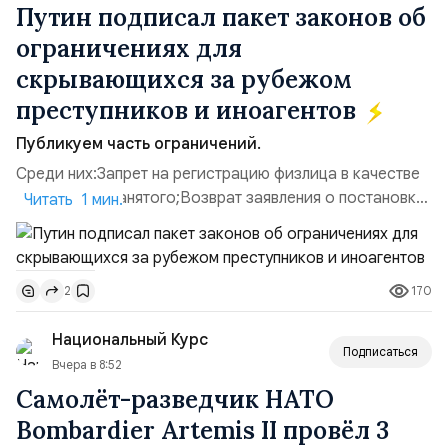
Путин подписал пакет законов об
ограничениях для
скрывающихся за рубежом
преступников и иноагентов
Публикуем часть ограничений.
Среди них:Запрет на регистрацию физлица в качестве
ИП или самозанятого;Возврат заявления о постановке
Читать 1 мин.
недвижимости на кадастровый учет;Ограничение
водительских прав;Запрет регистрации транспортных
средств и на заключение сделок по
170
2
доверенности;Отказ в заключении кредитного
договора, предоставлении государственных и
Национальный Курс
муниципальных услуг онл...
Подписаться
Вчера в 8:52
Самолёт-разведчик НАТО
Bombardier Artemis II провёл 3