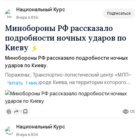
командующий Черноморским флотом ВМФ России
Национальный Курс
(1998–2002 г...
Подписаться
Вчера в 8:56
Минобороны РФ рассказало
подробности ночных ударов по
Киеву
Минобороны РФ рассказало подробности ночных
ударов по Киеву.
Поражены:. Транспортно-логистический центр «МЛП–
Чайка» в пригороде Киева, на территории которого
Читать 1 мин.
осуществлялось хранение, сборка а также запуск с
прилегающего полевого аэродром «Чайка»
дальнобойных БПЛА ВСУ; Складские помещения
135
1
«Транс-Логистик» в Оболонском районе г. Киев,
использовавшиеся для хранения военного
Национальный Курс
имущества ВСУ; Сортировочны...
Вчера в 8:54