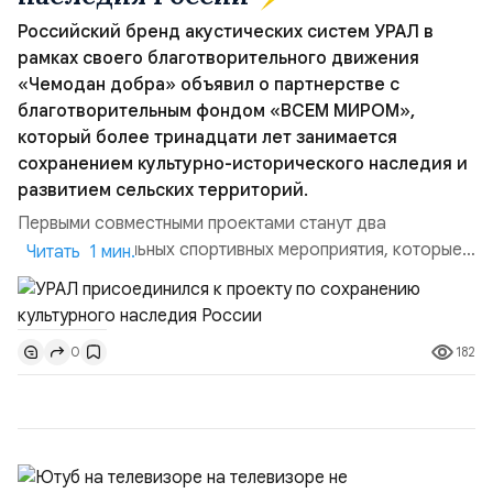
Российский бренд акустических систем УРАЛ в
рамках своего благотворительного движения
«Чемодан добра» объявил о партнерстве с
благотворительным фондом «ВСЕМ МИРОМ»,
который более тринадцати лет занимается
сохранением культурно-исторического наследия и
развитием сельских территорий.
Первыми совместными проектами станут два
благотворительных спортивных мероприятия, которые
Читать 1 мин.
пройдут в августе в Ивановской области и объединят
жителей региона, волонтеров и участников со всей
страны. Для УРАЛ это продолжение философии
182
0
бренда, основанной на развитии российского
производства и продвижении русского звука.
Компания убеждена, что уважение к с...