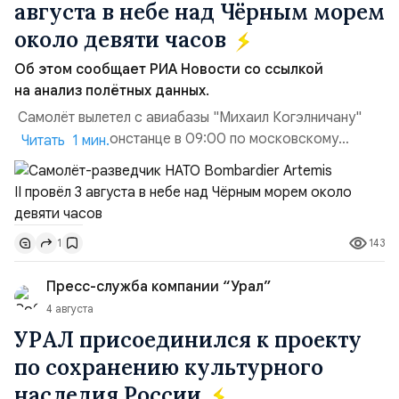
августа в небе над Чёрным морем
около девяти часов
Об этом сообщает РИА Новости со ссылкой
на анализ полётных данных.
Самолёт вылетел с авиабазы "Михаил Когэлничану"
в румынской Констанце в 09:00 по московскому
Читать 1 мин.
времени и направился по прямой к турецко-грузинской
границе. На базу самолёт вернулся после 18 часов,
совершив три облёта примерно по одной
траектории.Не исключено, что Artemis II участвовал в
143
1
наведени...
Пресс-служба компании “Урал”
4 августа
УРАЛ присоединился к проекту
по сохранению культурного
наследия России