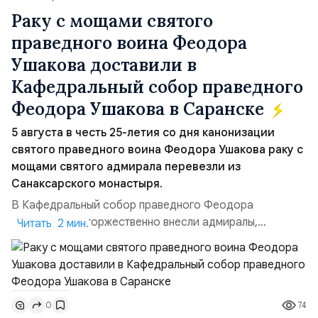
Раку с мощами святого
праведного воина Феодора
Ушакова доставили в
Кафедральный собор праведного
Феодора Ушакова в Саранске
5 августа в честь 25-летия со дня канонизации
святого праведного воина Феодора Ушакова раку с
мощами святого адмирала перевезли из
Санаксарского монастыря.
В Кафедральный собор праведного Феодора
Ушакова раку торжественно внесли адмиралы,
Читать 2 мин.
участвовавшие в канонизации святого праведного
воина Феодора Ушакова 25 лет назад:Адмирал
Владимир Прокофьевич Валуев, командующий
Балтийским флотом ВМФ России (2001–2006
74
0
гг.);Адмирал Владимир Петрович Комоедов,