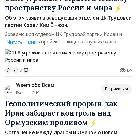
пространству России и мира
Об этом заявила заведующая отделом ЦК Трудовой
партии Кореи Ким Ё Чжон.
Заведующая отделом ЦК Трудовой партии Кореи и
сестра северокорейского лидера опубликовала
Читать 1 мин.
заявление для прессы в ответ на проведение Токио
совместных с флотом США запусков крылатых ракет
Томагавк.«Япония отбросила обманчивую видимость
159
0
„исключительно оборонительной страны“ и выносит
вопрос о собственном ядерном вооружении на
Wsem обо Всём
всеобщее обозрение, одновреме...
Подписаться
Вчера в 10:19
Геополитический прорыв: как
Иран забирает контроль над
Ормузским проливом
Соглашение между Ираном и Оманом о новом