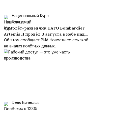
Национальный Курс
5 августа
Самолёт-разведчик НАТО Bombardier
Artemis II провёл 3 августа в небе над
Чёрным морем около девяти часов
Об этом сообщает РИА Новости со ссылкой
на анализ полётных данных.
Dель Вячеслав
Вчера в 12:05