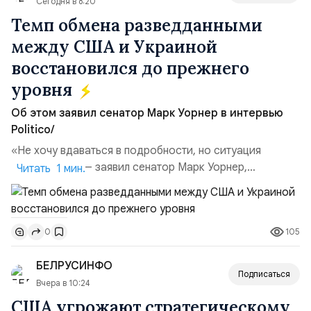
Сегодня в 8:20
Темп обмена разведданными
между США и Украиной
восстановился до прежнего
уровня
Об этом заявил сенатор Марк Уорнер в интервью
Politico/
«Не хочу вдаваться в подробности, но ситуация
улучшилась», — заявил сенатор Марк Уорнер,
Читать 1 мин.
высокопоставленный член комитета по разведке,
добавив, что использование Украиной беспилотников и
ракет большой дальности позволило ей наносить
105
0
удары вглубь российской территории и укрепило её
позиции.Сотрудничество со стороны США стало
БЕЛРУСИНФО
ключом к позитивному пов...
Подписаться
Вчера в 10:24
США угрожают стратегическому