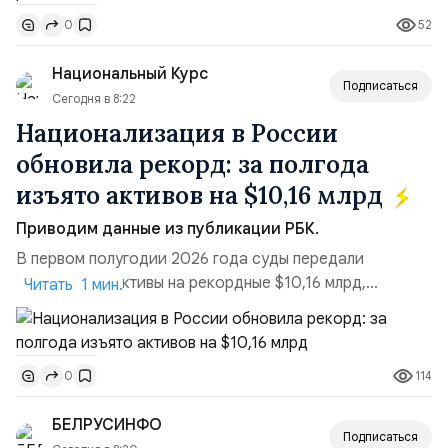
поставках бензина. А с другой – технологическая
52
0
турбулентность: перебои в работе интернета,
блокировки сайтов, необходимость осваивать VPN и
Национальный Курс
российские платформы.Что из этого бье...
Подписаться
Сегодня в 8:22
Национализация в России
обновила рекорд: за полгода
изъято активов на $10,16 млрд
Приводим данные из публикации РБК.
В первом полугодии 2026 года суды передали
государству активы на рекордные $10,16 млрд,
Читать 1 мин.
подсчитали аналитики AK&M. Это в 2,5 раза больше,
чем за аналогичный период 2025 года ($3,95 млрд).
Всего зафиксировано 15 национализационных
114
0
транзакций, которые обеспечили 42,2% денежного
объёма всего российского рынка слияний и
БЕЛРУСИНФО
поглощений. Крупнейшей ...
Подписаться