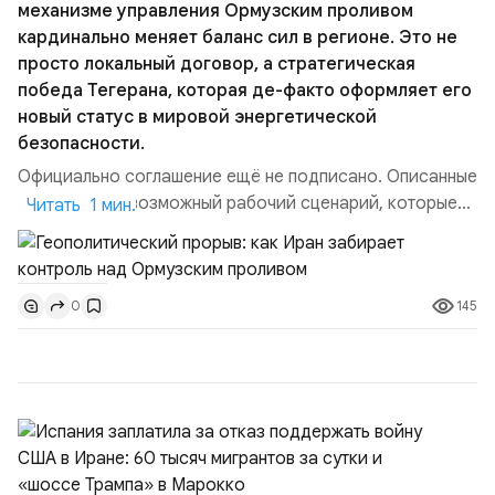
механизме управления Ормузским проливом
кардинально меняет баланс сил в регионе. Это не
просто локальный договор, а стратегическая
победа Тегерана, которая де-факто оформляет его
новый статус в мировой энергетической
безопасности.
Официально соглашение ещё не подписано. Описанные
пункты — это возможный рабочий сценарий, которые
Читать 1 мин.
скорее всего будут реализованы.Разбираем ключевые
тезисы и последствия этого соглашения:. 1. Новые
доли контроля (75 на 25). Было: Ранее Иран и Оман
145
0
контролировали пролив на паритетных началах —
50/50. Стало: Новое соглашение закрепляет за
Ираном...