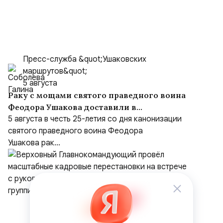
Пресс-служба &quot;Ушаковских
маршрутов&quot;
5 августа
Раку с мощами святого праведного воина
Феодора Ушакова доставили в
Кафедральный собор праведного Феодора
5 августа в честь 25-летия со дня канонизации
Ушакова в Саранске
святого праведного воина Феодора
Ушакова рак...