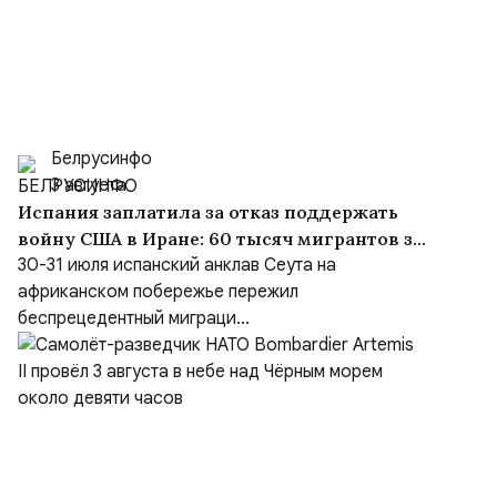
Белрусинфо
3 августа
Испания заплатила за отказ поддержать
войну США в Иране: 60 тысяч мигрантов за
сутки и «шоссе Трампа» в Марокко
30-31 июля испанский анклав Сеута на
африканском побережье пережил
беспрецедентный миграци...