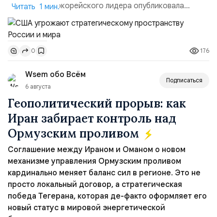
сестра северокорейского лидера опубликовала
Читать 1 мин.
заявление для прессы в ответ на проведение Токио
совместных с флотом США запусков крылатых ракет
Томагавк.«Япония отбросила обманчивую видимость
176
0
„исключительно оборонительной страны“ и выносит
вопрос о собственном ядерном вооружении на
Wsem обо Всём
всеобщее обозрение, одновреме...
Подписаться
6 августа
Геополитический прорыв: как
Иран забирает контроль над
Ормузским проливом
Соглашение между Ираном и Оманом о новом
механизме управления Ормузским проливом
кардинально меняет баланс сил в регионе. Это не
просто локальный договор, а стратегическая
победа Тегерана, которая де-факто оформляет его
новый статус в мировой энергетической