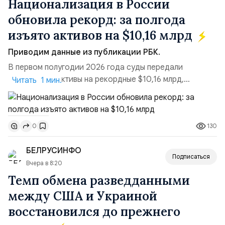
Национализация в России
обновила рекорд: за полгода
изъято активов на $10,16 млрд
Приводим данные из публикации РБК.
В первом полугодии 2026 года суды передали
государству активы на рекордные $10,16 млрд,
Читать 1 мин.
подсчитали аналитики AK&M. Это в 2,5 раза больше,
чем за аналогичный период 2025 года ($3,95 млрд).
Всего зафиксировано 15 национализационных
130
0
транзакций, которые обеспечили 42,2% денежного
объёма всего российского рынка слияний и
БЕЛРУСИНФО
поглощений. Крупнейшей ...
Подписаться
Вчера в 8:20
Темп обмена разведданными
между США и Украиной
восстановился до прежнего