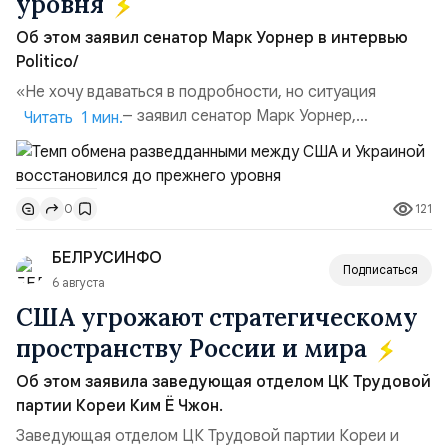
уровня
Об этом заявил сенатор Марк Уорнер в интервью
Politico/
«Не хочу вдаваться в подробности, но ситуация
улучшилась», — заявил сенатор Марк Уорнер,
Читать 1 мин.
высокопоставленный член комитета по разведке,
добавив, что использование Украиной беспилотников и
ракет большой дальности позволило ей наносить
121
0
удары вглубь российской территории и укрепило её
позиции.Сотрудничество со стороны США стало
БЕЛРУСИНФО
ключом к позитивному пов...
Подписаться
6 августа
США угрожают стратегическому
пространству России и мира
Об этом заявила заведующая отделом ЦК Трудовой
партии Кореи Ким Ё Чжон.
Заведующая отделом ЦК Трудовой партии Кореи и