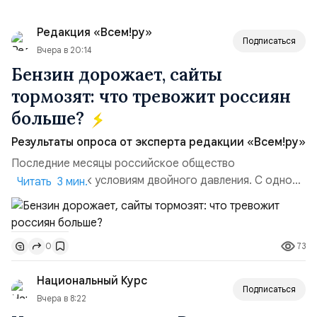
Редакция «Всем!ру»
Подписаться
Вчера в 20:14
Бензин дорожает, сайты
тормозят: что тревожит россиян
больше?
Результаты опроса от эксперта редакции «Всем!ру»
Последние месяцы российское общество
адаптируется к условиям двойного давления. С одной
Читать 3 мин.
стороны, происходит рост цен на товары первой
необходимости, инфляция и локальные сбои в
поставках бензина. А с другой – технологическая
73
0
турбулентность: перебои в работе интернета,
блокировки сайтов, необходимость осваивать VPN и
Национальный Курс
российские платформы.Что из этого бье...
Подписаться
Вчера в 8:22