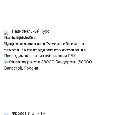
Национальный Курс
Вчера в 8:22
Национализация в России обновила
рекорд: за полгода изъято активов на
$10,16 млрд
Приводим данные из публикации РБК.
Фролов И.В., к.т.н.