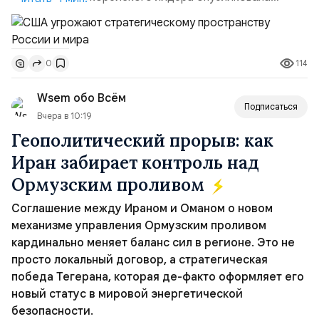
заявление для прессы в ответ на проведение Токио
совместных с флотом США запусков крылатых ракет
Томагавк.«Япония отбросила обманчивую видимость
114
0
„исключительно оборонительной страны“ и выносит
вопрос о собственном ядерном вооружении на
Wsem обо Всём
всеобщее обозрение, одновреме...
Подписаться
Вчера в 10:19
Геополитический прорыв: как
Иран забирает контроль над
Ормузским проливом
Соглашение между Ираном и Оманом о новом
механизме управления Ормузским проливом
кардинально меняет баланс сил в регионе. Это не
просто локальный договор, а стратегическая
победа Тегерана, которая де-факто оформляет его
новый статус в мировой энергетической
безопасности.