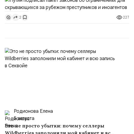
водительских прав;Запрет регистрации транспортных
средств и на заключение сделок по
227
2
доверенности;Отказ в заключении кредитного
договора, предоставлении государственных и
муниципальных услуг онл...
Родионова Елена
5 августа
Это не просто убытки: почему селлеры
Wildberries заполонили мой кабинет и всю