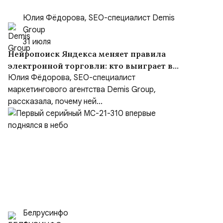
Юлия Фёдорова, SEO-специалист Demis
Group
31 июля
Нейропоиск Яндекса меняет правила
электронной торговли: кто выиграет в
борьбе за покупателя
Юлия Фёдорова, SEO-специалист
маркетингового агентства Demis Group,
рассказала, почему ней...
Белрусинфо