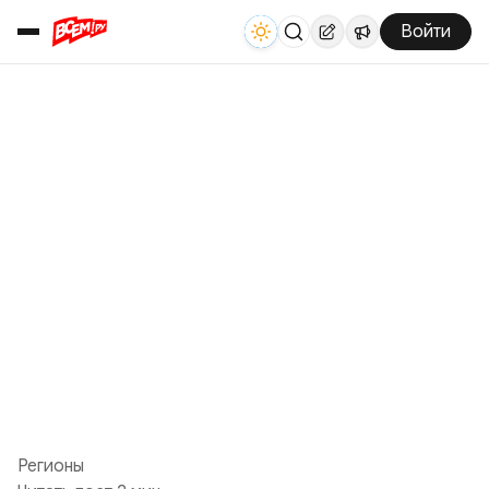
Войти
Регионы