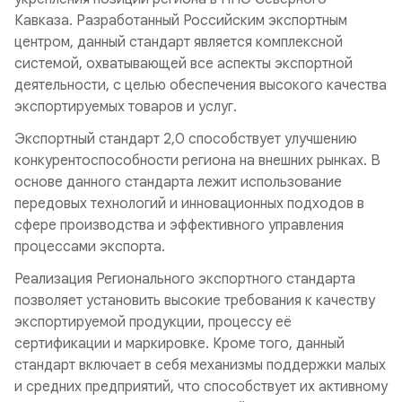
Кавказа. Разработанный Российским экспортным
центром, данный стандарт является комплексной
системой, охватывающей все аспекты экспортной
деятельности, с целью обеспечения высокого качества
экспортируемых товаров и услуг.
Экспортный стандарт 2,0 способствует улучшению
конкурентоспособности региона на внешних рынках. В
основе данного стандарта лежит использование
передовых технологий и инновационных подходов в
сфере производства и эффективного управления
процессами экспорта.
Реализация Регионального экспортного стандарта
позволяет установить высокие требования к качеству
экспортируемой продукции, процессу её
сертификации и маркировке. Кроме того, данный
стандарт включает в себя механизмы поддержки малых
и средних предприятий, что способствует их активному