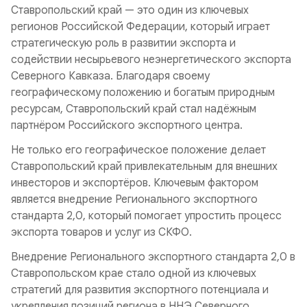
Ставропольский край — это один из ключевых
регионов Российской Федерации, который играет
стратегическую роль в развитии экспорта и
содействии несырьевого неэнергетического экспорта
Северного Кавказа. Благодаря своему
географическому положению и богатым природным
ресурсам, Ставропольский край стал надёжным
партнёром Российского экспортного центра.
Не только его географическое положение делает
Ставропольский край привлекательным для внешних
инвесторов и экспортёров. Ключевым фактором
является внедрение Регионального экспортного
стандарта 2,0, который помогает упростить процесс
экспорта товаров и услуг из СКФО.
Внедрение Регионального экспортного стандарта 2,0 в
Ставропольском крае стало одной из ключевых
стратегий для развития экспортного потенциала и
укрепления позиций региона в ННЭ Северного