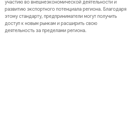
участию во внешнеэкономической деятельности и
развитию экспортного потенциала региона. Благодаря
этому стандарту, предприниматели могут получить
доступ к новым рынкам и расширить свою
деятельность за пределами региона.