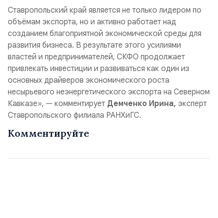
Ставропольский край является не только лидером по
объёмам экспорта, но и активно работает над
созданием благоприятной экономической среды для
развития бизнеса. В результате этого усилиями
властей и предпринимателей, СКФО продолжает
привлекать инвестиции и развиваться как один из
основных драйверов экономического роста
несырьевого неэнергетического экспорта на Северном
Кавказе», — комментирует
Демченко Ирина,
эксперт
Ставропольского филиала РАНХиГС.
Комментируйте