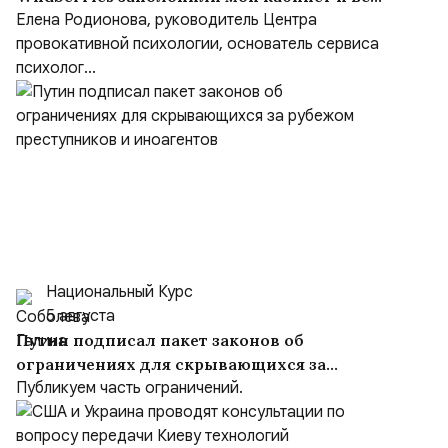
запись в Секвойе
Елена Родионова, руководитель Центра
провокативной психологии, основатель сервиса
психолог...
Национальный Курс
5 августа
Путин подписал пакет законов об
ограничениях для скрывающихся за
рубежом преступников и иноагентов
Публикуем часть ограничений.