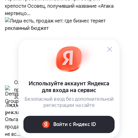
крепости Осовец, получивший название «Атака
мертвецо...
Ольга Овчинникова, директор департамента
продаж Demis Group
30 июля
Лиды есть, продаж нет: где бизнес теряет
рекламный бюджет
Ольга Овчинникова, директор департамента
продаж Demis Group, рассказала, почему лиды
не вс...