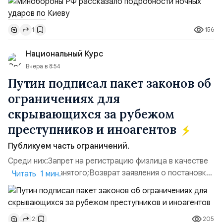
прилегающего полевого аэродром «Чайка»
дальнобойных БПЛА ВСУ; Складские помещения
156
1
«Транс-Логистик» в Оболонском районе г. Киев,
использовавшиеся для хранения военного
Национальный Курс
имущества ВСУ; Сортировочны...
Вчера в 8:54
Путин подписал пакет законов об
ограничениях для
скрывающихся за рубежом
преступников и иноагентов
Публикуем часть ограничений.
Среди них:Запрет на регистрацию физлица в качестве
ИП или самозанятого;Возврат заявления о постановке
Читать 1 мин.
недвижимости на кадастровый учет;Ограничение
водительских прав;Запрет регистрации транспортных
средств и на заключение сделок по
205
2
доверенности;Отказ в заключении кредитного