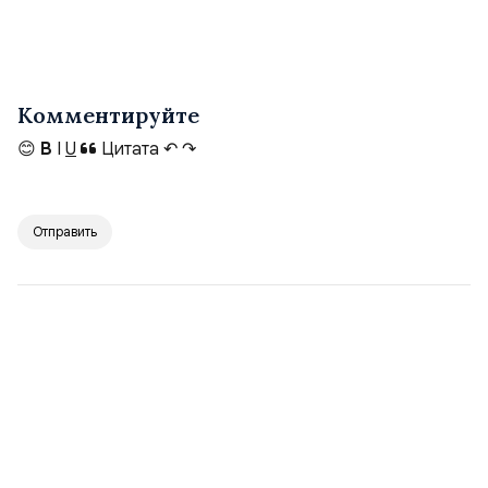
Комментируйте
😊
B
I
U
Цитата
↶
↷
Отправить