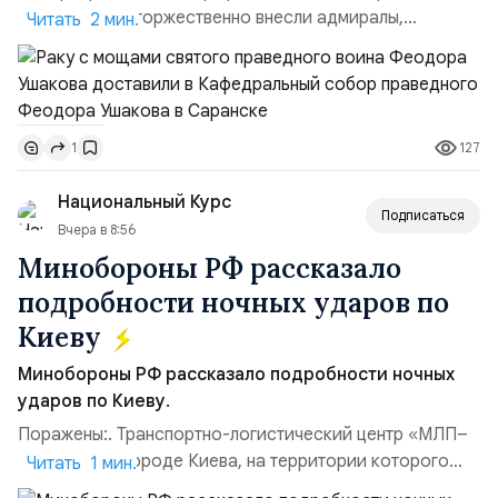
Ушакова раку торжественно внесли адмиралы,
Читать 2 мин.
участвовавшие в канонизации святого праведного
воина Феодора Ушакова 25 лет назад:Адмирал
Владимир Прокофьевич Валуев, командующий
Балтийским флотом ВМФ России (2001–2006
127
1
гг.);Адмирал Владимир Петрович Комоедов,
командующий Черноморским флотом ВМФ России
Национальный Курс
(1998–2002 г...
Подписаться
Вчера в 8:56
Минобороны РФ рассказало
подробности ночных ударов по
Киеву
Минобороны РФ рассказало подробности ночных
ударов по Киеву.
Поражены:. Транспортно-логистический центр «МЛП–
Чайка» в пригороде Киева, на территории которого
Читать 1 мин.
осуществлялось хранение, сборка а также запуск с