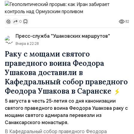
скорее всего будут реализованы.Разбираем ключевые
тезисы и последствия этого соглашения:. 1. Новые
доли контроля (75 на 25). Было: Ранее Иран и Оман
82
0
контролировали пролив на паритетных началах —
50/50. Стало: Новое соглашение закрепляет за
Пресс-служба "Ушаковских маршрутов"
Ираном...
Вчера в 22:28
Раку с мощами святого
праведного воина Феодора
Ушакова доставили в
Кафедральный собор праведного
Феодора Ушакова в Саранске
5 августа в честь 25-летия со дня канонизации
святого праведного воина Феодора Ушакова раку с
мощами святого адмирала перевезли из
Санаксарского монастыря.
В Кафедральный собор праведного Феодора