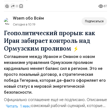
Томагавк.«Япония отбросила обманчивую видимость
87
0
„исключительно оборонительной страны“ и выносит
вопрос о собственном ядерном вооружении на
Wsem обо Всём
всеобщее обозрение, одновреме...
Подписаться
Сегодня в 10:19
Геополитический прорыв: как
Иран забирает контроль над
Ормузским проливом
Соглашение между Ираном и Оманом о новом
механизме управления Ормузским проливом
кардинально меняет баланс сил в регионе. Это не
просто локальный договор, а стратегическая
победа Тегерана, которая де-факто оформляет его
новый статус в мировой энергетической
безопасности.
Официально соглашение ещё не подписано. Описанные
пункты — это возможный рабочий сценарий, которые
Читать 1 мин.