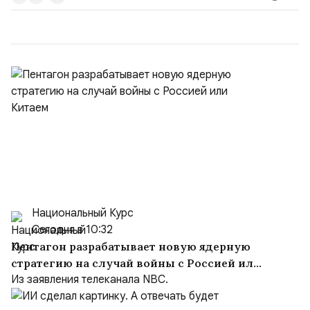
договора, предоставлении государственных и
муниципальных услуг онл...
Национальный Курс
Сегодня в 10:32
Пентагон разрабатывает новую ядерную
стратегию на случай войны с Россией или
Китаем
Из заявления телеканала NBC.