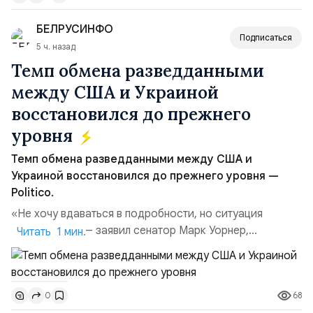
объёма всего российского рынка слияний и
БЕЛРУСИНФО
поглощений. Крупнейшей ...
Подписаться
5 ч. назад
Темп обмена разведданными
между США и Украиной
восстановился до прежнего
уровня
Темп обмена разведданными между США и
Украиной восстановился до прежнего уровня —
Politico.
«Не хочу вдаваться в подробности, но ситуация
улучшилась», — заявил сенатор Марк Уорнер,
Читать 1 мин.
высокопоставленный член комитета по разведке,
добавив, что использование Украиной беспилотников и
ракет большой дальности позволило ей наносить
68
0
удары вглубь российской территории и укрепило её