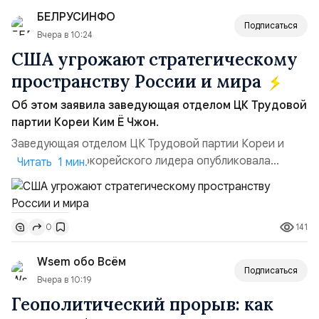
позиции.Сотрудничество со стороны США стало
БЕЛРУСИНФО
ключом к позитивному пов...
Подписаться
Вчера в 10:24
США угрожают стратегическому
пространству России и мира
Об этом заявила заведующая отделом ЦК Трудовой
партии Кореи Ким Ё Чжон.
Заведующая отделом ЦК Трудовой партии Кореи и
сестра северокорейского лидера опубликовала
Читать 1 мин.
заявление для прессы в ответ на проведение Токио
совместных с флотом США запусков крылатых ракет
Томагавк.«Япония отбросила обманчивую видимость
141
0
„исключительно оборонительной страны“ и выносит
вопрос о собственном ядерном вооружении на
Wsem обо Всём
всеобщее обозрение, одновреме...
Подписаться
Вчера в 10:19
Геополитический прорыв: как