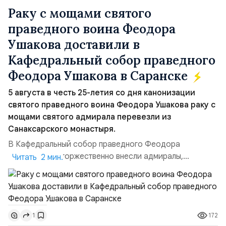
Раку с мощами святого
праведного воина Феодора
Ушакова доставили в
Кафедральный собор праведного
Феодора Ушакова в Саранске
5 августа в честь 25-летия со дня канонизации
святого праведного воина Феодора Ушакова раку с
мощами святого адмирала перевезли из
Санаксарского монастыря.
В Кафедральный собор праведного Феодора
Ушакова раку торжественно внесли адмиралы,
Читать 2 мин.
участвовавшие в канонизации святого праведного
воина Феодора Ушакова 25 лет назад:Адмирал
Владимир Прокофьевич Валуев, командующий
Балтийским флотом ВМФ России (2001–2006
172
1
гг.);Адмирал Владимир Петрович Комоедов,