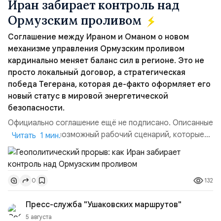
Иран забирает контроль над
Ормузским проливом
Соглашение между Ираном и Оманом о новом
механизме управления Ормузским проливом
кардинально меняет баланс сил в регионе. Это не
просто локальный договор, а стратегическая
победа Тегерана, которая де-факто оформляет его
новый статус в мировой энергетической
безопасности.
Официально соглашение ещё не подписано. Описанные
пункты — это возможный рабочий сценарий, которые
Читать 1 мин.
скорее всего будут реализованы.Разбираем ключевые
тезисы и последствия этого соглашения:. 1. Новые
доли контроля (75 на 25). Было: Ранее Иран и Оман
132
0
контролировали пролив на паритетных началах —
50/50. Стало: Новое соглашение закрепляет за
Пресс-служба "Ушаковских маршрутов"
Ираном...
5 августа