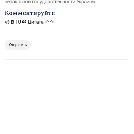
незаконной государственности Украины.
Комментируйте
😊
B
I
U
Цитата
↶
↷
Отправить