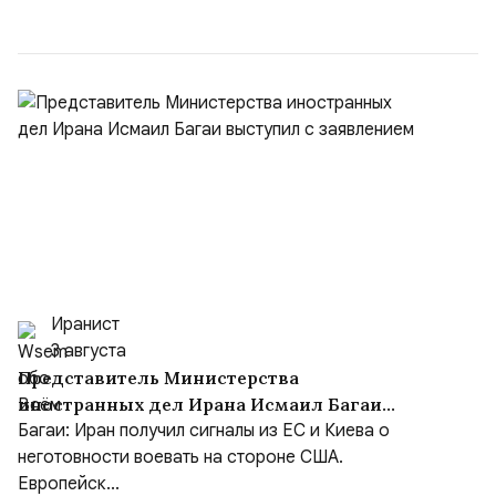
командующий Черноморским флотом ВМФ России
(1998–2002 г...
Иранист
3 августа
Представитель Министерства
иностранных дел Ирана Исмаил Багаи
выступил с заявлением
Багаи: Иран получил сигналы из ЕС и Киева о
неготовности воевать на стороне США.
Европейск...