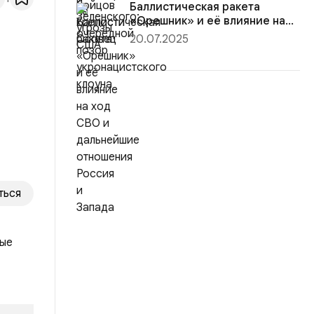
Баллистическая ракета
«Орешник» и её влияние на
ход СВО...
20.07.2025
ться