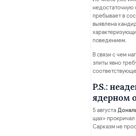
недостаточную о
пребывает в сос
выявлена канди
характеризующи
поведением.
В связи с чем н
элиты явно тре
соответствующе
P.S.: неа
ядерном 
5 августа
Донал
щах» прокричал 
Сарказм не про