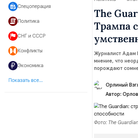
Спецоперация
The Guar
Политика
Трампа с
умствен
СНГ и СССР
Конфликты
Журналист Адам Г
мнение, что нео
Экономика
порождают сомне
Показать все...
Орлиный Взг
Автор:
Орлов 
Фото: The Guardia