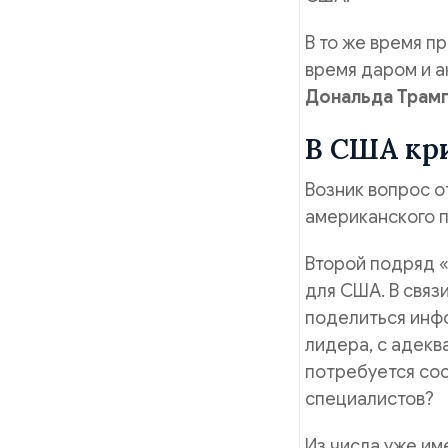
В то же время п
время даром и 
Дональда Трам
В США кр
Возник вопрос о
американского 
Второй подряд 
для США. В связ
поделиться инф
лидера, с адекв
потребуется со
специалистов?
Из числа уже и