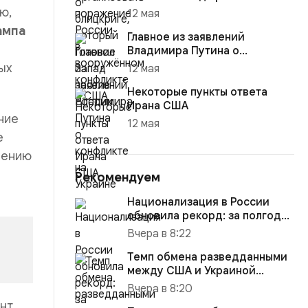
ю,
12 мая
ампа
Главное из заявлений
Владимира Путина о
конфликте на Украине
ых
12 мая
Некоторые пункты ответа
Ирана США
ние
12 мая
е
нению
Рекомендуем
Национализация в России
обновила рекорд: за полгода
изъято активов на $10,16...
Вчера в 8:22
Темп обмена разведданными
между США и Украиной
восстановился до прежнего
Вчера в 8:20
уро...
ент