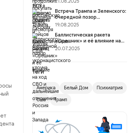
21.08.2025
Встреча Трампа и Зеленского:
очередной позор
укронацистского клоуна
19.08.2025
Баллистическая ракета
«Орешник» и её влияние на
ход СВО и дальнейшие
20.07.2025
отношен...
Теги
просы
Америка
Белый Дом
Психиатрия
ьный
Сша
Трамп
ает
дента