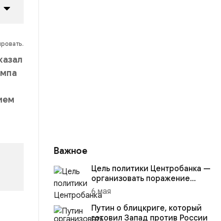
ировать.
казал
ампа
ием
Важное
Цель политики Центробанка —
организовать поражение
России в вооружённом
6 мая
конфликте с США
Путин о блицкриге, который
готовил Запад против России