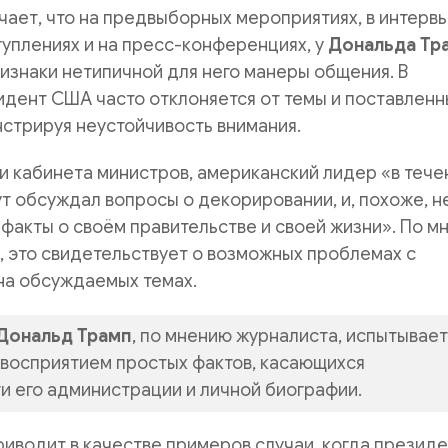
ает, что на предвыборных мероприятиях, в интервь
уплениях и на пресс-конференциях, у
Дональда Тр
знаки нетипичной для него манеры общения. В
идент США часто отклоняется от темы и поставленн
нстрируя неустойчивость внимания.
ии кабинета министров, американский лидер «в тече
т обсуждал вопросы о декорировании, и, похоже, н
факты о своём правительстве и своей жизни». По м
, это свидетельствует о возможных проблемах с
на обсуждаемых темах.
Дональд Трамп
, по мнению журналиста, испытывает
 восприятием простых фактов, касающихся
и его администрации и личной биографии.
иводит в качестве примеров случаи, когда презид