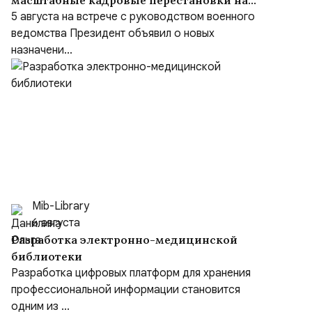
масштабные кадровые перестановки на
встрече с руководством Министерства
5 августа на встрече с руководством военного
обороны и группировок войск
ведомства Президент объявил о новых
назначени...
Mib-Library
6 августа
Разработка электронно-медицинской
библиотеки
Разработка цифровых платформ для хранения
профессиональной информации становится
одним из ...