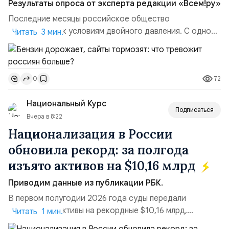
Результаты опроса от эксперта редакции «Всем!ру»
Последние месяцы российское общество
адаптируется к условиям двойного давления. С одной
Читать 3 мин.
стороны, происходит рост цен на товары первой
необходимости, инфляция и локальные сбои в
поставках бензина. А с другой – технологическая
72
0
турбулентность: перебои в работе интернета,
блокировки сайтов, необходимость осваивать VPN и
Национальный Курс
российские платформы.Что из этого бье...
Подписаться
Вчера в 8:22
Национализация в России
обновила рекорд: за полгода
изъято активов на $10,16 млрд
Приводим данные из публикации РБК.
В первом полугодии 2026 года суды передали
государству активы на рекордные $10,16 млрд,
Читать 1 мин.
подсчитали аналитики AK&M. Это в 2,5 раза больше,