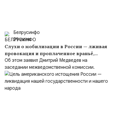
Белрусинфо
29 июля
Слухи о мобилизации в России — лживая
провокация и проплаченное враньё,
вброшенное врагом
Об этом заявил Дмитрий Медведев на
заседании межведомственной комиссии.