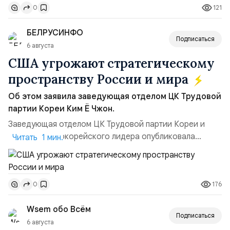
121
0
удары вглубь российской территории и укрепило её
позиции.Сотрудничество со стороны США стало
БЕЛРУСИНФО
ключом к позитивному пов...
Подписаться
6 августа
США угрожают стратегическому
пространству России и мира
Об этом заявила заведующая отделом ЦК Трудовой
партии Кореи Ким Ё Чжон.
Заведующая отделом ЦК Трудовой партии Кореи и
сестра северокорейского лидера опубликовала
Читать 1 мин.
заявление для прессы в ответ на проведение Токио
совместных с флотом США запусков крылатых ракет
Томагавк.«Япония отбросила обманчивую видимость
176
0
„исключительно оборонительной страны“ и выносит
вопрос о собственном ядерном вооружении на
Wsem обо Всём
всеобщее обозрение, одновреме...
Подписаться
6 августа