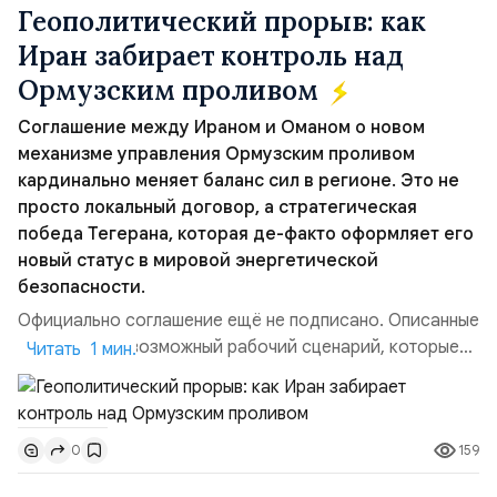
Геополитический прорыв: как
Иран забирает контроль над
Ормузским проливом
Соглашение между Ираном и Оманом о новом
механизме управления Ормузским проливом
кардинально меняет баланс сил в регионе. Это не
просто локальный договор, а стратегическая
победа Тегерана, которая де-факто оформляет его
новый статус в мировой энергетической
безопасности.
Официально соглашение ещё не подписано. Описанные
пункты — это возможный рабочий сценарий, которые
Читать 1 мин.
скорее всего будут реализованы.Разбираем ключевые
тезисы и последствия этого соглашения:. 1. Новые
доли контроля (75 на 25). Было: Ранее Иран и Оман
159
0
контролировали пролив на паритетных началах —
50/50. Стало: Новое соглашение закрепляет за