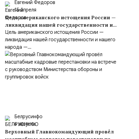
Евгений Федоров
15 апреля
Цель американского истощения России —
ликвидация нашей государственности и
нашего народа
Цель американского истощения России —
ликвидация нашей государственности и нашего
народа —...
Белрусинфо
6 августа
Верховный Главнокомандующий провёл