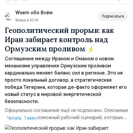
вопрос о собственном ядерном вооружении на
Wsem обо Всём
всеобщее обозрение, одновреме...
Подписаться
Вчера в 10:19
Геополитический прорыв: как
Иран забирает контроль над
Ормузским проливом
Соглашение между Ираном и Оманом о новом
механизме управления Ормузским проливом
кардинально меняет баланс сил в регионе. Это не
просто локальный договор, а стратегическая
победа Тегерана, которая де-факто оформляет его
новый статус в мировой энергетической
безопасности.
Официально соглашение ещё не подписано. Описанные
пункты — это возможный рабочий сценарий, которые
Читать 1 мин.
скорее всего будут реализованы.Разбираем ключевые
тезисы и последствия этого соглашения:. 1. Новые