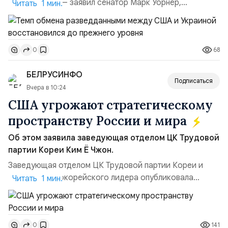
улучшилась», — заявил сенатор Марк Уорнер,
Читать 1 мин.
высокопоставленный член комитета по разведке,
добавив, что использование Украиной беспилотников и
ракет большой дальности позволило ей наносить
68
0
удары вглубь российской территории и укрепило её
позиции.Сотрудничество со стороны США стало
БЕЛРУСИНФО
ключом к позитивному пов...
Подписаться
Вчера в 10:24
США угрожают стратегическому
пространству России и мира
Об этом заявила заведующая отделом ЦК Трудовой
партии Кореи Ким Ё Чжон.
Заведующая отделом ЦК Трудовой партии Кореи и
сестра северокорейского лидера опубликовала
Читать 1 мин.
заявление для прессы в ответ на проведение Токио
совместных с флотом США запусков крылатых ракет
Томагавк.«Япония отбросила обманчивую видимость
141
0
„исключительно оборонительной страны“ и выносит