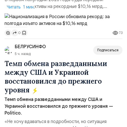
государству активы на рекордные $10,16 млрд,
Читать 1 мин.
подсчитали аналитики AK&M. Это в 2,5 раза больше,
чем за аналогичный период 2025 года ($3,95 млрд).
Всего зафиксировано 15 национализационных
73
0
транзакций, которые обеспечили 42,2% денежного
объёма всего российского рынка слияний и
БЕЛРУСИНФО
поглощений. Крупнейшей ...
Подписаться
5 ч. назад
Темп обмена разведданными
между США и Украиной
восстановился до прежнего
уровня
Темп обмена разведданными между США и
Украиной восстановился до прежнего уровня —
Politico.
«Не хочу вдаваться в подробности, но ситуация