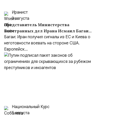
Иранист
3 августа
Представитель Министерства
иностранных дел Ирана Исмаил Багаи
выступил с заявлением
Багаи: Иран получил сигналы из ЕС и Киева о
неготовности воевать на стороне США.
Европейск...
Национальный Курс
5 августа