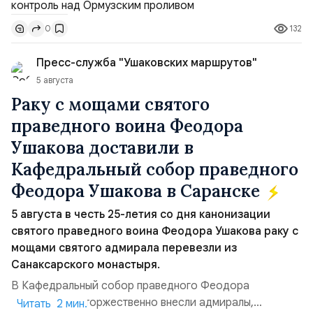
доли контроля (75 на 25). Было: Ранее Иран и Оман
132
0
контролировали пролив на паритетных началах —
50/50. Стало: Новое соглашение закрепляет за
Пресс-служба "Ушаковских маршрутов"
Ираном...
5 августа
Раку с мощами святого
праведного воина Феодора
Ушакова доставили в
Кафедральный собор праведного
Феодора Ушакова в Саранске
5 августа в честь 25-летия со дня канонизации
святого праведного воина Феодора Ушакова раку с
мощами святого адмирала перевезли из
Санаксарского монастыря.
В Кафедральный собор праведного Феодора
Ушакова раку торжественно внесли адмиралы,
Читать 2 мин.