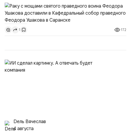
участвовавшие в канонизации святого праведного
воина Феодора Ушакова 25 лет назад:Адмирал
Владимир Прокофьевич Валуев, командующий
Балтийским флотом ВМФ России (2001–2006
172
1
гг.);Адмирал Владимир Петрович Комоедов,
командующий Черноморским флотом ВМФ России
(1998–2002 г...
Dель Вячеслав
4 августа