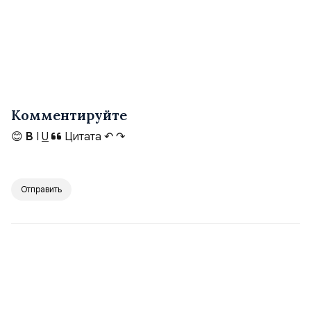
Комментируйте
😊
B
I
U
Цитата
↶
↷
Отправить