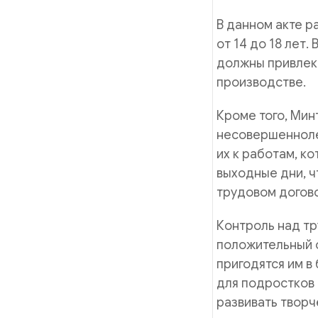
В данном акте р
от 14 до 18 лет.
должны привлека
производстве.
Кроме того, Мин
несовершенноле
их к работам, к
выходные дни, ч
трудовом догов
Контроль над т
положительный о
пригодятся им в
для подростков 
развивать творч