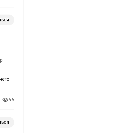
ться
ор
о ей
96
ться