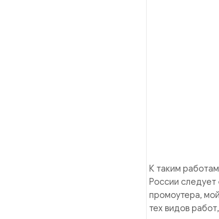
К таким работа
России следует 
промоутера, мой
тех видов работ