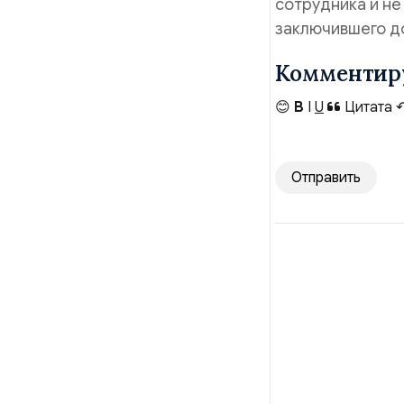
сотрудника и н
заключившего до
Комментир
😊
B
I
U
Цитата
Отправить