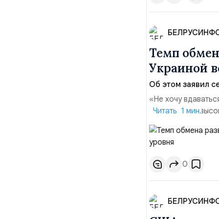
БЕЛРУСИНФ
Темп обме
Украиной в
Об этом заявил се
«Не хочу вдаватьс
Марк Уорнер, высо
Читать 1 мин.
использование Укр
наносить удары вг
позиции.Сотруднич
0
БЕЛРУСИНФ