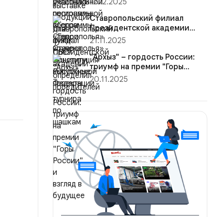
12.12.2025
Конституция Ро...
Ставропольский филиал
Президентской академии
определил победителей
21.11.2025
турнира ...
"Архыз" – гордость России:
триумф на премии "Горы
России"...
20.11.2025