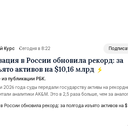
й Курс
Сегодня в 8:22
Подписа
ация в России обновила рекорд: за
ято активов на $10,16 млрд
из публикации РБК.
и 2026 года суды передали государству активы на рекордн
итали аналитики AK&M. Это в 2,5 раза больше, чем за анало
($3,95 млрд). Всего зафиксировано 15 национализационных
ые обеспечили 42,2% денежного объёма всего российского
ий. Крупнейшей ...