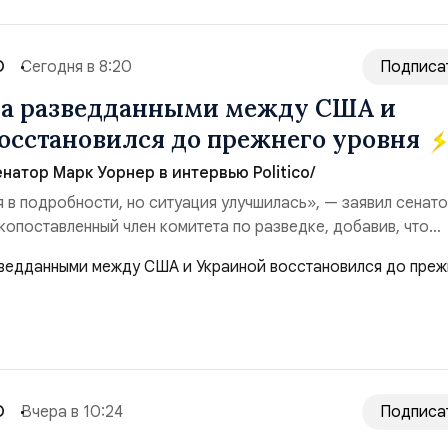
О
Сегодня в 8:20
Подписа
на разведданными между США и
осстановился до прежнего уровня
натор Марк Уорнер в интервью Politico/
я в подробности, но ситуация улучшилась», — заявил сенат
копоставленный член комитета по разведке, добавив, что
аиной беспилотников и ракет большой дальности позволил
лубь российской территории и укрепило её
ество со стороны США стало ключом к позитивному пов...
О
Вчера в 10:24
Подписа