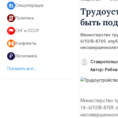
Спецоперация
Трудоус
Политика
быть по
СНГ и СССР
Министерство тру
6/10/В-8769, оп
Конфликты
несовершеннолет
Экономика
Ставропольс
Показать все...
Автор:
Рябов
Министерство тр
14–6/10/В-8769
несовершенноле