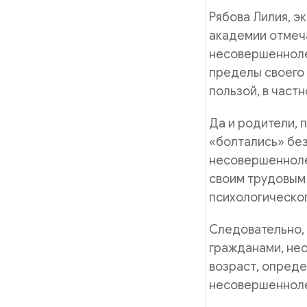
Рябова Лилия, э
академии отмеча
несовершеннолет
пределы своего 
пользой, в част
Да и родители, 
«болтались» без
несовершеннолет
своим трудовым 
психологическог
Следовательно,
гражданами, нео
возраст, опреде
несовершенноле