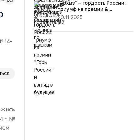
"Архыз" – гордость России:
триумф на премии &...
о
20.11.2025
№ 14-
ться
ировать.
4 г. №
рием