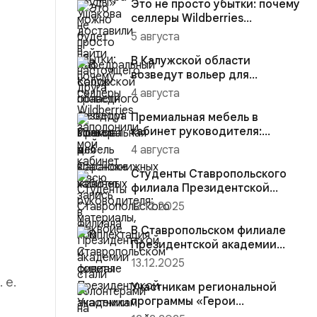
Это не просто убытки: почему
селлеры Wildberries
заполонили мой кабинет и
5 августа
вс...
В Калужской области
возведут вольер для
краснокнижных животных
4 августа
Премиальная мебель в
кабинет руководителя:
материалы, комплектация и
4 августа
советы
Студенты Ставропольского
филиала Президентской
академии стали волонтёрами
13.12.2025
на...
В Ставропольском филиале
а
Президентской академии
участники региональной
13.12.2025
прогр...
 е.
Участникам региональной
программы «Герои
Ставрополья» вручена