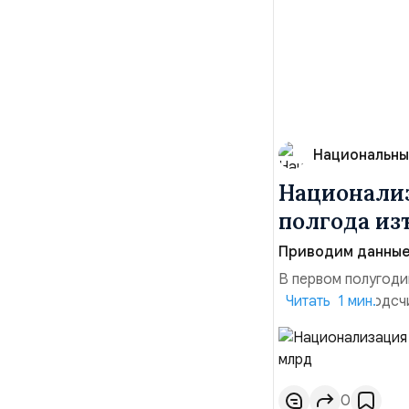
Национальны
Национализ
полгода изъ
Приводим данные 
В первом полугоди
$10,16 млрд, подсч
Читать 1 мин.
период 2025 года 
транзакций, котор
слияний и поглощен
0