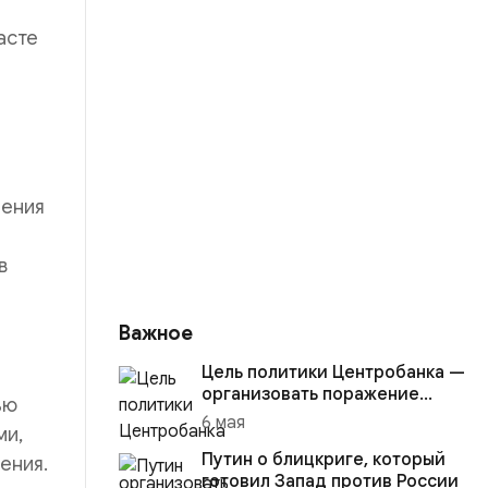
асте
чения
в
Важное
Цель политики Центробанка —
организовать поражение
ью
России в вооружённом
6 мая
ми,
конфликте с США
Путин о блицкриге, который
ения.
готовил Запад против России