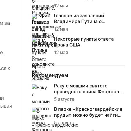
12 мая
Главное из заявлений
Владимира Путина о
м за
конфликте на Украине
12 мая
Некоторые пункты ответа
Ирана США
не
12 мая
ся к
Рекомендуем
Раку с мощами святого
праведного воина Феодора
ми
Ушакова доставили в
5 августа
Кафедраль...
тывая
В парке «Красногвардейские
пруды» можно будет найти
настоящего друга
5 августа