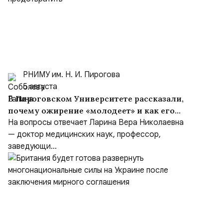
РНИМУ им. Н. И. Пирогова
5 августа
В Пироговском Университете рассказали,
почему ожирение «молодеет» и как его
предотвратить
На вопросы отвечает Ларина Вера Николаевна
— доктор медицинских наук, профессор,
заведующи...