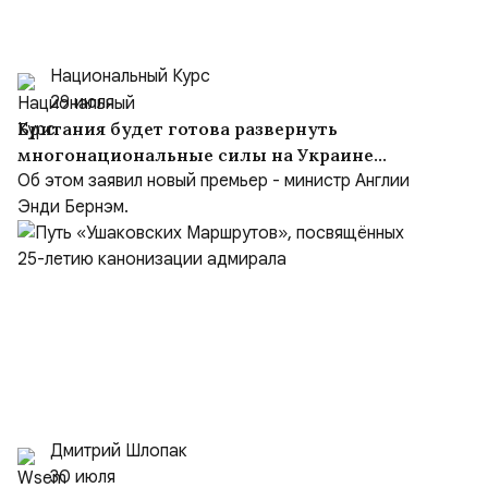
Национальный Курс
29 июля
Британия будет готова развернуть
многонациональные силы на Украине
после заключения мирного соглашения
Об этом заявил новый премьер - министр Англии
Энди Бернэм.
Дмитрий Шлопак
30 июля