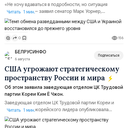
«Не хочу вдаваться в подробности, но ситуация
улучшилась», — заявил сенатор Марк Уорнер,
Читать 1 мин.
высокопоставленный член комитета по разведке,
добавив, что использование Украиной беспилотников и
ракет большой дальности позволило ей наносить
156
0
удары вглубь российской территории и укрепило её
позиции.Сотрудничество со стороны США стало
БЕЛРУСИНФО
ключом к позитивному пов...
Подписаться
6 августа
США угрожают стратегическому
пространству России и мира
Об этом заявила заведующая отделом ЦК Трудовой
партии Кореи Ким Ё Чжон.
Заведующая отделом ЦК Трудовой партии Кореи и
сестра северокорейского лидера опубликовала
Читать 1 мин.
заявление для прессы в ответ на проведение Токио
совместных с флотом США запусков крылатых ракет