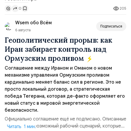
Томагавк.«Япония отбросила обманчивую видимость
205
0
„исключительно оборонительной страны“ и выносит
вопрос о собственном ядерном вооружении на
Wsem обо Всём
всеобщее обозрение, одновреме...
Подписаться
6 августа
Геополитический прорыв: как
Иран забирает контроль над
Ормузским проливом
Соглашение между Ираном и Оманом о новом
механизме управления Ормузским проливом
кардинально меняет баланс сил в регионе. Это не
просто локальный договор, а стратегическая
победа Тегерана, которая де-факто оформляет его
новый статус в мировой энергетической
безопасности.
Официально соглашение ещё не подписано. Описанные
пункты — это возможный рабочий сценарий, которые
Читать 1 мин.