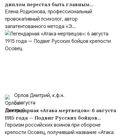
диплом перестал быть главным
критерием при выборе психолога
Елена Родионова, профессиональный
провокативный психолог, автор
запатентованного метода «Э...
Орлов Дмитрий, к.ф.н.
5 августа
Легендарная «Атака мертвецов»: 6 августа
1915 года — Подвиг Русских бойцов
крепости Осовец
Героизм российских воинов при обороне
крепости Осовец, получивший название «Атака