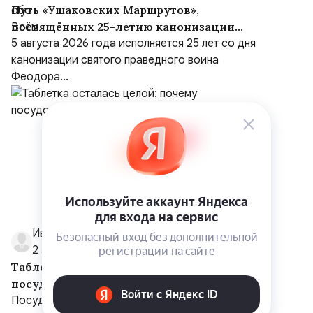
Путь «Ушаковских Маршрутов»,
посвящённых 25-летию канонизации
адмирала
5 августа 2026 года исполняется 25 лет со дня
канонизации святого праведного воина
Феодора...
Иван Умнов
2 августа
Таблетка осталась целой: почему
посудомоечная машина не растворяет
средство
Посудомойка закончила цикл, но результат явно