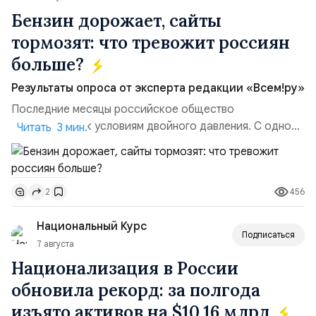
Бензин дорожает, сайты
тормозят: что тревожит россиян
больше?
Результаты опроса от эксперта редакции «Всем!ру»
Последние месяцы российское общество
адаптируется к условиям двойного давления. С одной
Читать 3 мин.
стороны, происходит рост цен на товары первой
необходимости, инфляция и локальные сбои в
поставках бензина. А с другой – технологическая
456
2
турбулентность: перебои в работе интернета,
блокировки сайтов, необходимость осваивать VPN и
Национальный Курс
российские платформы.Что из этого бье...
Подписаться
7 августа
Национализация в России
обновила рекорд: за полгода
изъято активов на $10,16 млрд