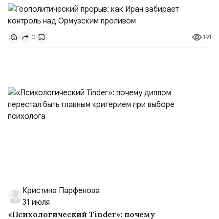
скорее всего будут реализованы.Разбираем ключевые
тезисы и последствия этого соглашения:. 1. Новые
доли контроля (75 на 25). Было: Ранее Иран и Оман
191
0
контролировали пролив на паритетных началах —
50/50. Стало: Новое соглашение закрепляет за
Ираном...
Кристина Парфенова
31 июля
«Психологический Tinder»: почему