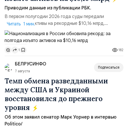
Приводим данные из публикации РБК.
В первом полугодии 2026 года суды передали
государству активы на рекордные $10,16 млрд,
Читать 1 мин.
подсчитали аналитики AK&M. Это в 2,5 раза больше,
чем за аналогичный период 2025 года ($3,95 млрд).
Всего зафиксировано 15 национализационных
182
1
транзакций, которые обеспечили 42,2% денежного
объёма всего российского рынка слияний и
БЕЛРУСИНФО
поглощений. Крупнейшей ...
Подписаться
7 августа
Темп обмена разведданными
между США и Украиной
восстановился до прежнего
уровня
Об этом заявил сенатор Марк Уорнер в интервью
Politico/