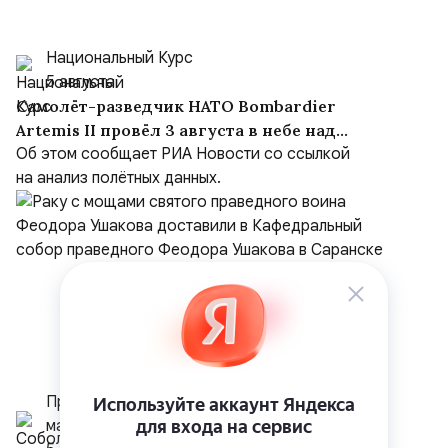
Национальный Курс
5 августа
Самолёт-разведчик НАТО Bombardier
Artemis II провёл 3 августа в небе над
Чёрным морем около девяти часов
Об этом сообщает РИА Новости со ссылкой
на анализ полётных данных.
Пресс-служба &quot;Ушаковских
маршрутов&quot;