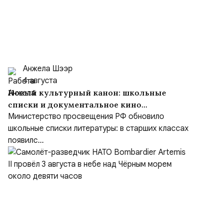
Анжела Шээр
4 августа
Новый культурный канон: школьные
списки и документальное кино
формируют образ героя
Министерство просвещения РФ обновило
школьные списки литературы: в старших классах
появилс...