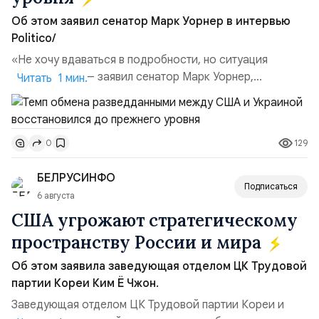
Об этом заявил сенатор Марк Уорнер в интервью
Politico/
«Не хочу вдаваться в подробности, но ситуация
улучшилась», — заявил сенатор Марк Уорнер,
Читать 1 мин.
высокопоставленный член комитета по разведке,
добавив, что использование Украиной беспилотников и
ракет большой дальности позволило ей наносить
129
0
удары вглубь российской территории и укрепило её
позиции.Сотрудничество со стороны США стало
БЕЛРУСИНФО
ключом к позитивному пов...
Подписаться
6 августа
США угрожают стратегическому
пространству России и мира
Об этом заявила заведующая отделом ЦК Трудовой
партии Кореи Ким Ё Чжон.
Заведующая отделом ЦК Трудовой партии Кореи и