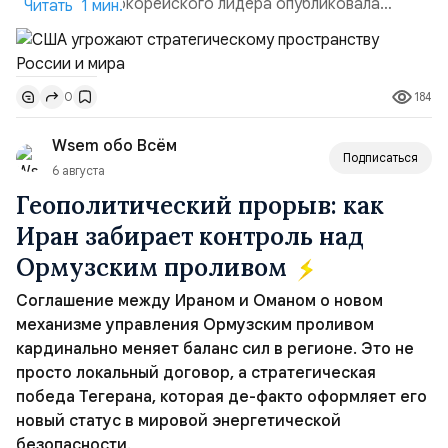
сестра северокорейского лидера опубликовала
Читать 1 мин.
заявление для прессы в ответ на проведение Токио
совместных с флотом США запусков крылатых ракет
Томагавк.«Япония отбросила обманчивую видимость
184
0
„исключительно оборонительной страны“ и выносит
вопрос о собственном ядерном вооружении на
Wsem обо Всём
всеобщее обозрение, одновреме...
Подписаться
6 августа
Геополитический прорыв: как
Иран забирает контроль над
Ормузским проливом
Соглашение между Ираном и Оманом о новом
механизме управления Ормузским проливом
кардинально меняет баланс сил в регионе. Это не
просто локальный договор, а стратегическая
победа Тегерана, которая де-факто оформляет его
новый статус в мировой энергетической
безопасности.