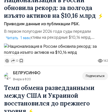
Национализация в России
обновила рекорд: за полгода
изъято активов на $10,16 млрд
Приводим данные из публикации РБК.
В первом полугодии 2026 года суды передали
государству активы на рекордные $10,16 млрд,
Читать 1 мин.
подсчитали аналитики AK&M. Это в 2,5 раза больше,
чем за аналогичный период 2025 года ($3,95 млрд).
Всего зафиксировано 15 национализационных
142
0
транзакций, которые обеспечили 42,2% денежного
объёма всего российского рынка слияний и
БЕЛРУСИНФО
поглощений. Крупнейшей ...
Подписаться
Вчера в 8:20
Темп обмена разведданными
между США и Украиной
восстановился до прежнего
уровня