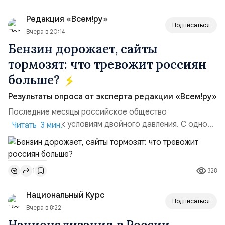
Редакция «Всем!ру»
Подписаться
Вчера в 20:14
Бензин дорожает, сайты
тормозят: что тревожит россиян
больше?
Результаты опроса от эксперта редакции «Всем!ру»
Последние месяцы российское общество
адаптируется к условиям двойного давления. С одной
Читать 3 мин.
стороны, происходит рост цен на товары первой
необходимости, инфляция и локальные сбои в
поставках бензина. А с другой – технологическая
328
1
турбулентность: перебои в работе интернета,
блокировки сайтов, необходимость осваивать VPN и
Национальный Курс
российские платформы.Что из этого бье...
Подписаться
Вчера в 8:22