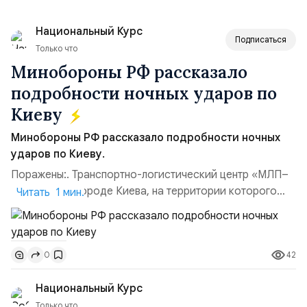
Национальный Курс
Подписаться
Только что
Минобороны РФ рассказало
подробности ночных ударов по
Киеву
Минобороны РФ рассказало подробности ночных
ударов по Киеву.
Поражены:. Транспортно-логистический центр «МЛП–
Чайка» в пригороде Киева, на территории которого
Читать 1 мин.
осуществлялось хранение, сборка а также запуск с
прилегающего полевого аэродром «Чайка»
дальнобойных БПЛА ВСУ; Складские помещения
42
0
«Транс-Логистик» в Оболонском районе г. Киев,
использовавшиеся для хранения военного
Национальный Курс
имущества ВСУ; Сортировочны...
Только что