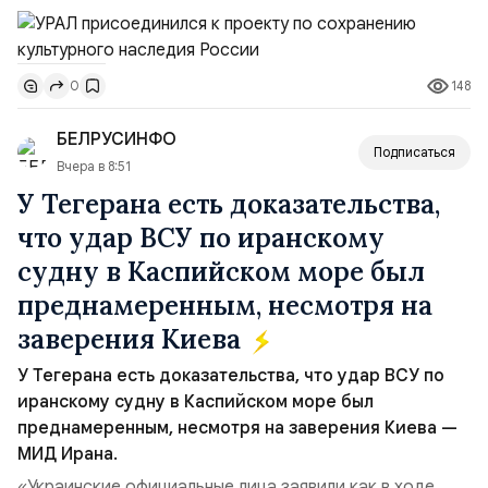
пройдут в августе в Ивановской области и объединят
жителей региона, волонтеров и участников со всей
страны. Для УРАЛ это продолжение философии
148
0
бренда, основанной на развитии российского
производства и продвижении русского звука.
БЕЛРУСИНФО
Компания убеждена, что уважение к с...
Подписаться
Вчера в 8:51
У Тегерана есть доказательства,
что удар ВСУ по иранскому
судну в Каспийском море был
преднамеренным, несмотря на
заверения Киева
У Тегерана есть доказательства, что удар ВСУ по
иранскому судну в Каспийском море был
преднамеренным, несмотря на заверения Киева —
МИД Ирана.
«Украинские официальные лица заявили как в ходе