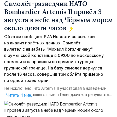
Самолёт-разведчик НАТО
Bombardier Artemis II провёл 3
августа в небе над Чёрным морем
около девяти часов
Об этом сообщает РИА Новости со ссылкой
на анализ полётных данных. Самолёт
вылетел с авиабазы "Михаил Когэлничану"
в румынской Констанце в 09:00 по московскому
времени и направился по прямой к турецко-
грузинской границе. На базу самолёт вернулся
после 18 часов, совершив три облёта примерно
по одной траектории.
Не исключено, что Artemis II участвовал в наведении
дрона, атаковавшего пляж в Геленджике, в результате
Читать 1 мин.
чего погибло 7 человек, включая троих детей. Позже
турецкая газета Cumhuriyet сообщила об атаке
украинских дронов в Чёрном море на ️судно Nadezhda