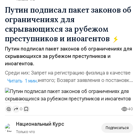
Путин подписал пакет законов об
ограничениях для
скрывающихся за рубежом
преступников и иноагентов
Путин подписал пакет законов об ограничениях для
скрывающихся за рубежом преступников и
иноагентов.
Среди них: Запрет на регистрацию физлица в качестве
ИП или самозанятого; Возврат заявления о постановке
Читать 1 мин.
недвижимости на кадастровый учет; Ограничение
водительских прав; Запрет регистрации транспортных
средств и на заключение сделок по доверенности;
40
0
Отказ в заключении кредитного договора,
предоставлении государственных и муниципальных
Национальный Курс
услу...
Подписаться
Только что