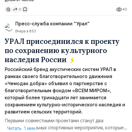
под флагом Камеруна, перевозившее из турецкого
40
0
порта Самсун в Новороссийск свежие овощи и фрукты.
Ранены...
Пресс-служба компании “Урал”
Вчера в 8:53
УРАЛ присоединился к проекту
по сохранению культурного
наследия России
Российский бренд акустических систем УРАЛ в
рамках своего благотворительного движения
«Чемодан добра» объявил о партнерстве с
благотворительным фондом «ВСЕМ МИРОМ»,
который более тринадцати лет занимается
сохранением культурно-исторического наследия и
развитием сельских территорий.
Первыми совместными проектами станут два
благотворительных спортивных мероприятия, которые
Читать 1 мин.