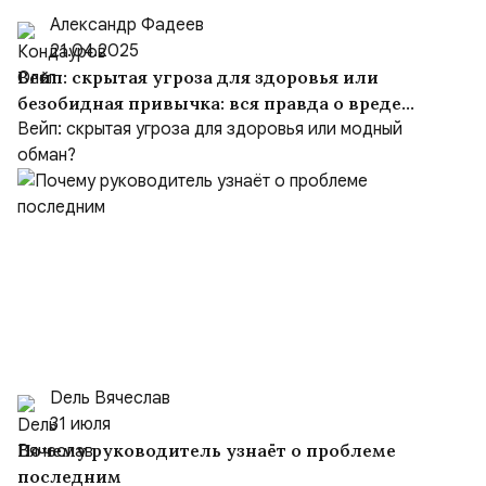
Александр Фадеев
21.04.2025
Вейп: скрытая угроза для здоровья или
безобидная привычка: вся правда о вреде
электронных сигарет
Вейп: скрытая угроза для здоровья или модный
обман?
Dель Вячеслав
31 июля
Почему руководитель узнаёт о проблеме
последним