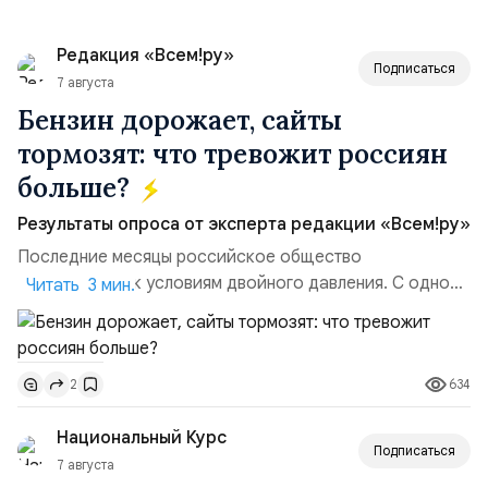
Редакция «Всем!ру»
Подписаться
7 августа
Бензин дорожает, сайты
тормозят: что тревожит россиян
больше?
Результаты опроса от эксперта редакции «Всем!ру»
Последние месяцы российское общество
адаптируется к условиям двойного давления. С одной
Читать 3 мин.
стороны, происходит рост цен на товары первой
необходимости, инфляция и локальные сбои в
поставках бензина. А с другой – технологическая
634
2
турбулентность: перебои в работе интернета,
блокировки сайтов, необходимость осваивать VPN и
Национальный Курс
российские платформы.Что из этого бье...
Подписаться
7 августа