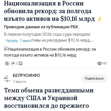
Национализация в России
обновила рекорд: за полгода
изъято активов на $10,16 млрд
Приводим данные из публикации РБК.
В первом полугодии 2026 года суды передали
государству активы на рекордные $10,16 млрд,
Читать 1 мин.
подсчитали аналитики AK&M. Это в 2,5 раза больше,
чем за аналогичный период 2025 года ($3,95 млрд).
Всего зафиксировано 15 национализационных
187
2
транзакций, которые обеспечили 42,2% денежного
объёма всего российского рынка слияний и
БЕЛРУСИНФО
поглощений. Крупнейшей ...
Подписаться
7 августа
Темп обмена разведданными
между США и Украиной
восстановился до прежнего