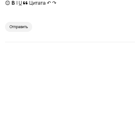
😊
B
I
U
Цитата
↶
↷
Отправить