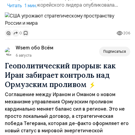
сестра северокорейского лидера опубликовала
Читать 1 мин.
заявление для прессы в ответ на проведение Токио
совместных с флотом США запусков крылатых ракет
Томагавк.«Япония отбросила обманчивую видимость
206
0
„исключительно оборонительной страны“ и выносит
вопрос о собственном ядерном вооружении на
Wsem обо Всём
всеобщее обозрение, одновреме...
Подписаться
6 августа
Геополитический прорыв: как
Иран забирает контроль над
Ормузским проливом
Соглашение между Ираном и Оманом о новом
механизме управления Ормузским проливом
кардинально меняет баланс сил в регионе. Это не
просто локальный договор, а стратегическая
победа Тегерана, которая де-факто оформляет его
новый статус в мировой энергетической