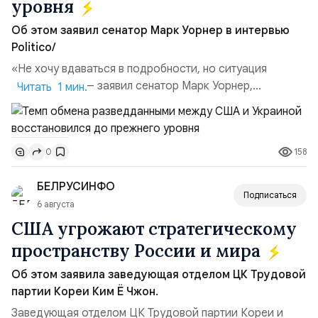
уровня
Об этом заявил сенатор Марк Уорнер в интервью
Politico/
«Не хочу вдаваться в подробности, но ситуация
улучшилась», — заявил сенатор Марк Уорнер,
Читать 1 мин.
высокопоставленный член комитета по разведке,
добавив, что использование Украиной беспилотников и
ракет большой дальности позволило ей наносить
158
0
удары вглубь российской территории и укрепило её
позиции.Сотрудничество со стороны США стало
БЕЛРУСИНФО
ключом к позитивному пов...
Подписаться
6 августа
США угрожают стратегическому
пространству России и мира
Об этом заявила заведующая отделом ЦК Трудовой
партии Кореи Ким Ё Чжон.
Заведующая отделом ЦК Трудовой партии Кореи и