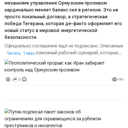
механизме управления Ормузским проливом
кардинально меняет баланс сил в регионе. Это не
просто локальный договор, а стратегическая
победа Тегерана, которая де-факто оформляет его
новый статус в мировой энергетической
безопасности.
Официально соглашение ещё не подписано. Описанные
пункты — это возможный рабочий сценарий, которые
Читать 1 мин.
скорее всего будут реализованы.Разбираем ключевые
тезисы и последствия этого соглашения:. 1. Новые
доли контроля (75 на 25). Было: Ранее Иран и Оман
146
0
контролировали пролив на паритетных началах —
50/50. Стало: Новое соглашение закрепляет за
Ираном...