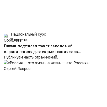
Национальный Курс
5 августа
Путин подписал пакет законов об
ограничениях для скрывающихся за
рубежом преступников и иноагентов
Публикуем часть ограничений.