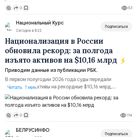
поставках бензина. А с другой – технологическая
53
0
турбулентность: перебои в работе интернета,
блокировки сайтов, необходимость осваивать VPN и
Национальный Курс
российские платформы.Что из этого бье...
Подписаться
Сегодня в 8:22
Национализация в России
обновила рекорд: за полгода
изъято активов на $10,16 млрд
Приводим данные из публикации РБК.
В первом полугодии 2026 года суды передали
государству активы на рекордные $10,16 млрд,
Читать 1 мин.
подсчитали аналитики AK&M. Это в 2,5 раза больше,
чем за аналогичный период 2025 года ($3,95 млрд).
Всего зафиксировано 15 национализационных
114
0
транзакций, которые обеспечили 42,2% денежного
объёма всего российского рынка слияний и
БЕЛРУСИНФО
поглощений. Крупнейшей ...
Подписаться