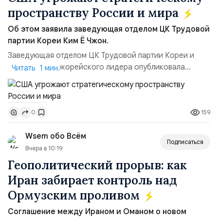
пространству России и мира
Об этом заявила заведующая отделом ЦК Трудовой
партии Кореи Ким Ё Чжон.
Заведующая отделом ЦК Трудовой партии Кореи и
сестра северокорейского лидера опубликовала
Читать 1 мин.
заявление для прессы в ответ на проведение Токио
совместных с флотом США запусков крылатых ракет
Томагавк.«Япония отбросила обманчивую видимость
159
0
„исключительно оборонительной страны“ и выносит
вопрос о собственном ядерном вооружении на
Wsem обо Всём
всеобщее обозрение, одновреме...
Подписаться
Вчера в 10:19
Геополитический прорыв: как
Иран забирает контроль над
Ормузским проливом
Соглашение между Ираном и Оманом о новом