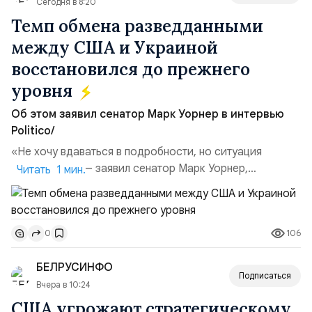
Сегодня в 8:20
Темп обмена разведданными
между США и Украиной
восстановился до прежнего
уровня
Об этом заявил сенатор Марк Уорнер в интервью
Politico/
«Не хочу вдаваться в подробности, но ситуация
улучшилась», — заявил сенатор Марк Уорнер,
Читать 1 мин.
высокопоставленный член комитета по разведке,
добавив, что использование Украиной беспилотников и
ракет большой дальности позволило ей наносить
106
0
удары вглубь российской территории и укрепило её
позиции.Сотрудничество со стороны США стало
БЕЛРУСИНФО
ключом к позитивному пов...
Подписаться
Вчера в 10:24
США угрожают стратегическому