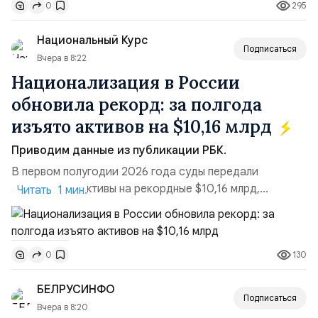
295
0
турбулентность: перебои в работе интернета,
блокировки сайтов, необходимость осваивать VPN и
Национальный Курс
российские платформы.Что из этого бье...
Подписаться
Вчера в 8:22
Национализация в России
обновила рекорд: за полгода
изъято активов на $10,16 млрд
Приводим данные из публикации РБК.
В первом полугодии 2026 года суды передали
государству активы на рекордные $10,16 млрд,
Читать 1 мин.
подсчитали аналитики AK&M. Это в 2,5 раза больше,
чем за аналогичный период 2025 года ($3,95 млрд).
Всего зафиксировано 15 национализационных
130
0
транзакций, которые обеспечили 42,2% денежного
объёма всего российского рынка слияний и
БЕЛРУСИНФО
поглощений. Крупнейшей ...
Подписаться
Вчера в 8:20