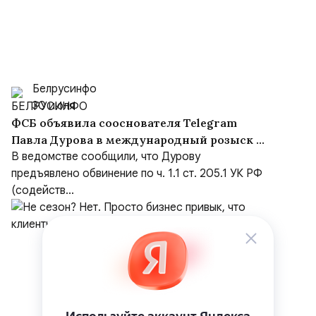
Белрусинфо
30 июля
ФСБ объявила сооснователя Telegram
Павла Дурова в международный розыск по
делу о содействии терроризму
В ведомстве сообщили, что Дурову
предъявлено обвинение по ч. 1.1 ст. 205.1 УК РФ
(содейств...