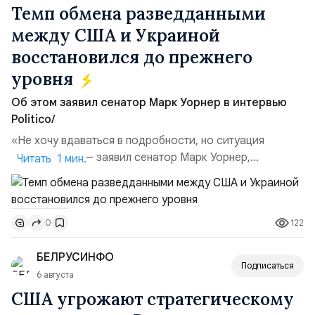
Темп обмена разведданными
между США и Украиной
восстановился до прежнего
уровня
Об этом заявил сенатор Марк Уорнер в интервью
Politico/
«Не хочу вдаваться в подробности, но ситуация
улучшилась», — заявил сенатор Марк Уорнер,
Читать 1 мин.
высокопоставленный член комитета по разведке,
добавив, что использование Украиной беспилотников и
ракет большой дальности позволило ей наносить
122
0
удары вглубь российской территории и укрепило её
позиции.Сотрудничество со стороны США стало
БЕЛРУСИНФО
ключом к позитивному пов...
Подписаться
6 августа
США угрожают стратегическому