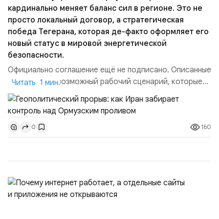
кардинально меняет баланс сил в регионе. Это не
просто локальный договор, а стратегическая
победа Тегерана, которая де-факто оформляет его
новый статус в мировой энергетической
безопасности.
Официально соглашение ещё не подписано. Описанные
пункты — это возможный рабочий сценарий, которые
Читать 1 мин.
скорее всего будут реализованы.Разбираем ключевые
тезисы и последствия этого соглашения:. 1. Новые
доли контроля (75 на 25). Было: Ранее Иран и Оман
160
0
контролировали пролив на паритетных началах —
50/50. Стало: Новое соглашение закрепляет за
Ираном...