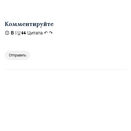
Комментируйте
😊
B
I
U
Цитата
↶
↷
Отправить