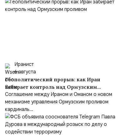
Иранист
6 августа
Геополитический прорыв: как Иран
забирает контроль над Ормузским
проливом
Соглашение между Ираном и Оманом о новом
механизме управления Ормузским проливом
кардиналь...