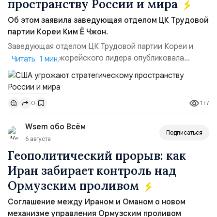
пространству России и мира
Об этом заявила заведующая отделом ЦК Трудовой
партии Кореи Ким Ё Чжон.
Заведующая отделом ЦК Трудовой партии Кореи и
сестра северокорейского лидера опубликовала
Читать 1 мин.
заявление для прессы в ответ на проведение Токио
совместных с флотом США запусков крылатых ракет
Томагавк.«Япония отбросила обманчивую видимость
177
0
„исключительно оборонительной страны“ и выносит
вопрос о собственном ядерном вооружении на
Wsem обо Всём
всеобщее обозрение, одновреме...
Подписаться
6 августа
Геополитический прорыв: как
Иран забирает контроль над
Ормузским проливом
Соглашение между Ираном и Оманом о новом
механизме управления Ормузским проливом