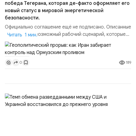
победа Тегерана, которая де-факто оформляет его
новый статус в мировой энергетической
безопасности.
Официально соглашение ещё не подписано. Описанные
пункты — это возможный рабочий сценарий, которые
Читать 1 мин.
скорее всего будут реализованы.Разбираем ключевые
тезисы и последствия этого соглашения:. 1. Новые
доли контроля (75 на 25). Было: Ранее Иран и Оман
189
0
контролировали пролив на паритетных началах —
50/50. Стало: Новое соглашение закрепляет за
Ираном...