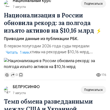
Национальный Курс
российские платформы.Что из этого бье...
Подписаться
7 августа
Национализация в России
обновила рекорд: за полгода
изъято активов на $10,16 млрд
Приводим данные из публикации РБК.
В первом полугодии 2026 года суды передали
государству активы на рекордные $10,16 млрд,
Читать 1 мин.
подсчитали аналитики AK&M. Это в 2,5 раза больше,
чем за аналогичный период 2025 года ($3,95 млрд).
Всего зафиксировано 15 национализационных
176
0
транзакций, которые обеспечили 42,2% денежного
объёма всего российского рынка слияний и
БЕЛРУСИНФО
поглощений. Крупнейшей ...
Подписаться
7 августа
Темп обмена разведданными
между США и Украиной