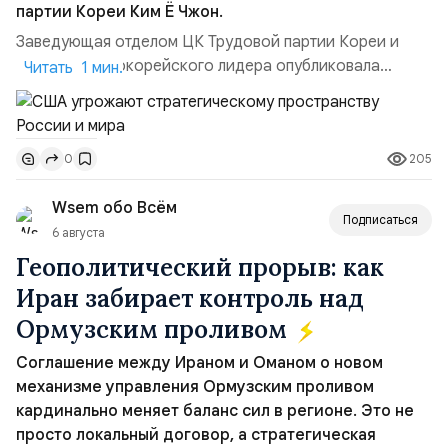
партии Кореи Ким Ё Чжон.
Заведующая отделом ЦК Трудовой партии Кореи и
сестра северокорейского лидера опубликовала
Читать 1 мин.
заявление для прессы в ответ на проведение Токио
совместных с флотом США запусков крылатых ракет
Томагавк.«Япония отбросила обманчивую видимость
205
0
„исключительно оборонительной страны“ и выносит
вопрос о собственном ядерном вооружении на
Wsem обо Всём
всеобщее обозрение, одновреме...
Подписаться
6 августа
Геополитический прорыв: как
Иран забирает контроль над
Ормузским проливом
Соглашение между Ираном и Оманом о новом
механизме управления Ормузским проливом
кардинально меняет баланс сил в регионе. Это не
просто локальный договор, а стратегическая