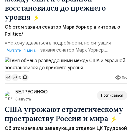
восстановился до прежнего
уровня
Об этом заявил сенатор Марк Уорнер в интервью
Politico/
«Не хочу вдаваться в подробности, но ситуация
улучшилась», — заявил сенатор Марк Уорнер,
Читать 1 мин.
высокопоставленный член комитета по разведке,
добавив, что использование Украиной беспилотников и
ракет большой дальности позволило ей наносить
156
0
удары вглубь российской территории и укрепило её
позиции.Сотрудничество со стороны США стало
БЕЛРУСИНФО
ключом к позитивному пов...
Подписаться
6 августа
США угрожают стратегическому
пространству России и мира
Об этом заявила заведующая отделом ЦК Трудовой