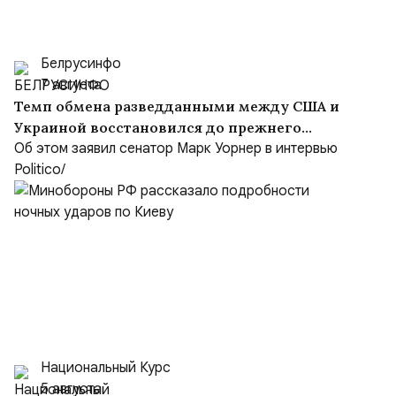
Белрусинфо
7 августа
Темп обмена разведданными между США и
Украиной восстановился до прежнего
уровня
Об этом заявил сенатор Марк Уорнер в интервью
Politico/
Национальный Курс
5 августа