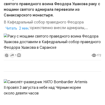
святого праведного воина Феодора Ушакова раку с
мощами святого адмирала перевезли из
Санаксарского монастыря.
В Кафедральный собор праведного Феодора
Ушакова раку торжественно внесли адмиралы,
Читать 2 мин.
участвовавшие в канонизации святого праведного
воина Феодора Ушакова 25 лет назад:Адмирал
Владимир Прокофьевич Валуев, командующий
Балтийским флотом ВМФ России (2001–2006
172
1
гг.);Адмирал Владимир Петрович Комоедов,
командующий Черноморским флотом ВМФ России
(1998–2002 г...