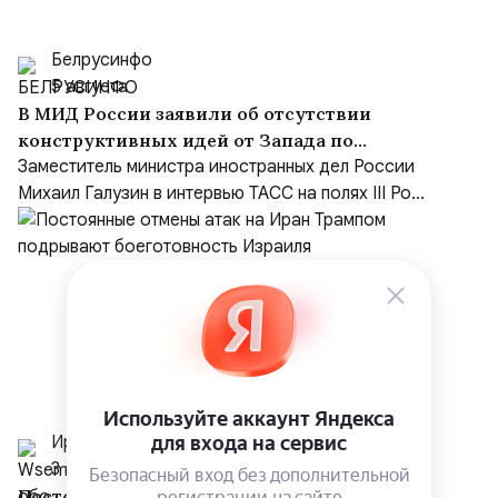
Белрусинфо
5 августа
В МИД России заявили об отсутствии
конструктивных идей от Запада по
Украине и переходе на язык ультиматумов
Заместитель министра иностранных дел России
Михаил Галузин в интервью ТАСС на полях III Ро...
Иранист
3 августа
Постоянные отмены атак на Иран Трампом