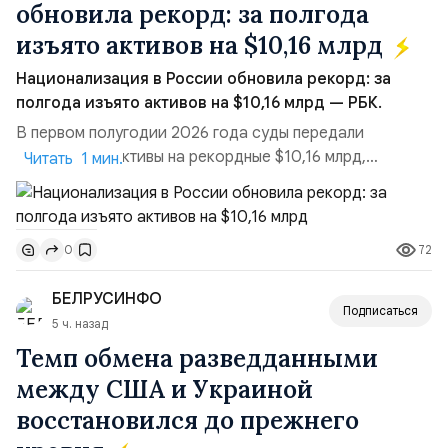
обновила рекорд: за полгода
изъято активов на $10,16 млрд
Национализация в России обновила рекорд: за
полгода изъято активов на $10,16 млрд — РБК.
В первом полугодии 2026 года суды передали
государству активы на рекордные $10,16 млрд,
Читать 1 мин.
подсчитали аналитики AK&M. Это в 2,5 раза больше,
чем за аналогичный период 2025 года ($3,95 млрд).
Всего зафиксировано 15 национализационных
72
0
транзакций, которые обеспечили 42,2% денежного
объёма всего российского рынка слияний и
БЕЛРУСИНФО
поглощений. Крупнейшей ...
Подписаться
5 ч. назад
Темп обмена разведданными
между США и Украиной
восстановился до прежнего