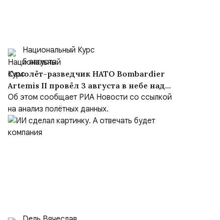
Национальный Курс
5 августа
Самолёт-разведчик НАТО Bombardier
Artemis II провёл 3 августа в небе над
Чёрным морем около девяти часов
Об этом сообщает РИА Новости со ссылкой
на анализ полётных данных.
Dель Вячеслав