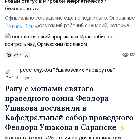
новый статус в мировой энергетической
безопасности.
Официально соглашение ещё не подписано. Описанные
пункты — это возможный рабочий сценарий, которые
Читать 1 мин.
скорее всего будут реализованы.Разбираем ключевые
тезисы и последствия этого соглашения:. 1. Новые
доли контроля (75 на 25). Было: Ранее Иран и Оман
132
0
контролировали пролив на паритетных началах —
50/50. Стало: Новое соглашение закрепляет за
Пресс-служба "Ушаковских маршрутов"
Ираном...
5 августа
Раку с мощами святого
праведного воина Феодора
Ушакова доставили в
Кафедральный собор праведного
Феодора Ушакова в Саранске
5 августа в честь 25-летия со дня канонизации