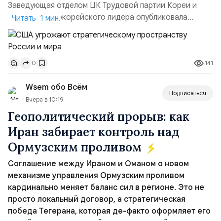
Заведующая отделом ЦК Трудовой партии Кореи и
сестра северокорейского лидера опубликовала
Читать 1 мин.
заявление для прессы в ответ на проведение Токио
совместных с флотом США запусков крылатых ракет
Томагавк.«Япония отбросила обманчивую видимость
141
0
„исключительно оборонительной страны“ и выносит
вопрос о собственном ядерном вооружении на
Wsem обо Всём
всеобщее обозрение, одновреме...
Подписаться
Вчера в 10:19
Геополитический прорыв: как
Иран забирает контроль над
Ормузским проливом
Соглашение между Ираном и Оманом о новом
механизме управления Ормузским проливом
кардинально меняет баланс сил в регионе. Это не
просто локальный договор, а стратегическая
победа Тегерана, которая де-факто оформляет его