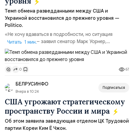
уровня
Темп обмена разведданными между США и
Украиной восстановился до прежнего уровня —
Politico.
«Не хочу вдаваться в подробности, но ситуация
улучшилась», — заявил сенатор Марк Уорнер,
Читать 1 мин.
высокопоставленный член комитета по разведке,
добавив, что использование Украиной беспилотников и
ракет большой дальности позволило ей наносить
67
0
удары вглубь российской территории и укрепило её
позиции.Сотрудничество со стороны США стало
БЕЛРУСИНФО
ключом к позитивному пов...
Подписаться
Вчера в 10:24
США угрожают стратегическому
пространству России и мира
Об этом заявила заведующая отделом ЦК Трудовой
партии Кореи Ким Ё Чжон.