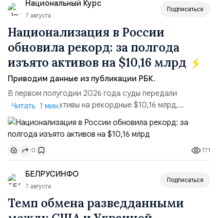
Национальный Курс
российские платформы.Что из этого бье...
Подписаться
7 августа
Национализация в России
обновила рекорд: за полгода
изъято активов на $10,16 млрд
Приводим данные из публикации РБК.
В первом полугодии 2026 года суды передали
государству активы на рекордные $10,16 млрд,
Читать 1 мин.
подсчитали аналитики AK&M. Это в 2,5 раза больше,
чем за аналогичный период 2025 года ($3,95 млрд).
Всего зафиксировано 15 национализационных
171
0
транзакций, которые обеспечили 42,2% денежного
объёма всего российского рынка слияний и
БЕЛРУСИНФО
поглощений. Крупнейшей ...
Подписаться
7 августа
Темп обмена разведданными