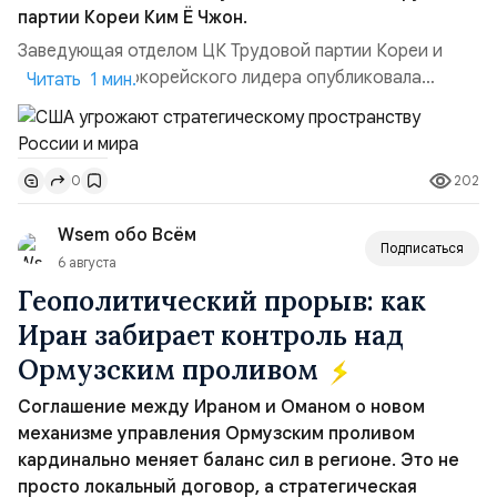
партии Кореи Ким Ё Чжон.
Заведующая отделом ЦК Трудовой партии Кореи и
сестра северокорейского лидера опубликовала
Читать 1 мин.
заявление для прессы в ответ на проведение Токио
совместных с флотом США запусков крылатых ракет
Томагавк.«Япония отбросила обманчивую видимость
202
0
„исключительно оборонительной страны“ и выносит
вопрос о собственном ядерном вооружении на
Wsem обо Всём
всеобщее обозрение, одновреме...
Подписаться
6 августа
Геополитический прорыв: как
Иран забирает контроль над
Ормузским проливом
Соглашение между Ираном и Оманом о новом
механизме управления Ормузским проливом
кардинально меняет баланс сил в регионе. Это не
просто локальный договор, а стратегическая