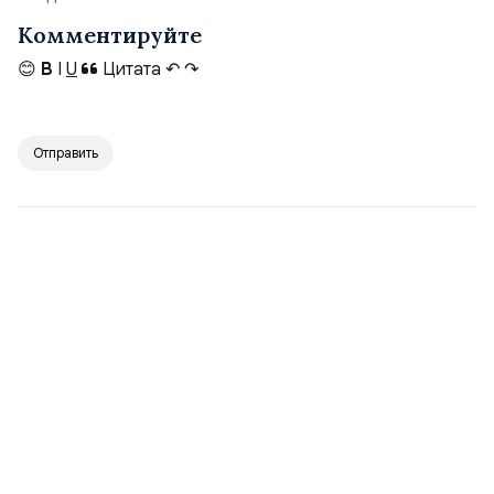
Комментируйте
😊
B
I
U
Цитата
↶
↷
Отправить