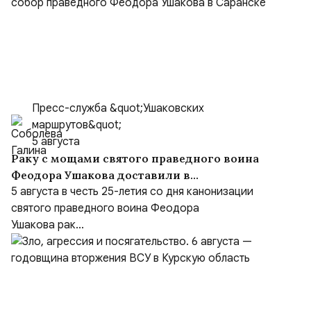
Пресс-служба &quot;Ушаковских
маршрутов&quot;
5 августа
Раку с мощами святого праведного воина
Феодора Ушакова доставили в
Кафедральный собор праведного Феодора
5 августа в честь 25-летия со дня канонизации
Ушакова в Саранске
святого праведного воина Феодора
Ушакова рак...