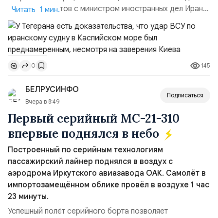
прямых контактов с министром иностранных дел Ирана,
Читать 1 мин.
так и в сообщениях, направленных Ирану, что эта атака
не была преднамеренной», — заявил официальный
представитель МИД Ирана Эсмаил Багаи на пресс-
конференции в Тегеране 3 августа.Иранская сторона
145
0
ожидает от Украины практических шагов, которые
подтвер...
БЕЛРУСИНФО
Подписаться
Вчера в 8:49
Первый серийный МС-21-310
впервые поднялся в небо
Построенный по серийным технологиям
пассажирский лайнер поднялся в воздух с
аэродрома Иркутского авиазавода ОАК. Самолёт в
импортозамещённом облике провёл в воздухе 1 час
23 минуты.
Успешный полёт серийного борта позволяет