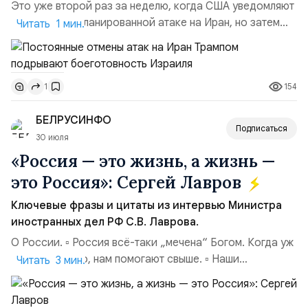
Это уже второй раз за неделю, когда США уведомляют
Израиль о запланированной атаке на Иран, но затем
Читать 1 мин.
отменяют её в последний момент без каких-либо
объяснений.По данным этого СМИ, тысячи
военнослужащих армии Израиля неделями готовились
154
1
к возможной эскалации региональной напряжённости с
Ираном. Напомним:Реакция официального
БЕЛРУСИНФО
представителя МИД Ира...
Подписаться
30 июля
«Россия — это жизнь, а жизнь —
это Россия»: Сергей Лавров
Ключевые фразы и цитаты из интервью Министра
иностранных дел РФ С.В. Лаврова.
О России. ▫️ Россия всё-таки „мечена“ Богом. Когда уж
совсем тяжело, нам помогают свыше. ▫️ Наши
Читать 3 мин.
национальные интересы на внешней арене — в том,
чтобы мы были самостоятельной державой,