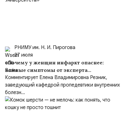
РНИМУ им. Н. И. Пирогова
27 июля
«Почему у женщин инфаркт опаснее:
важные симптомы от эксперта
Пироговского Университета»
Комментирует Елена Владимировна Резник,
заведующий кафедрой пропедевтики внутренних
болезн...