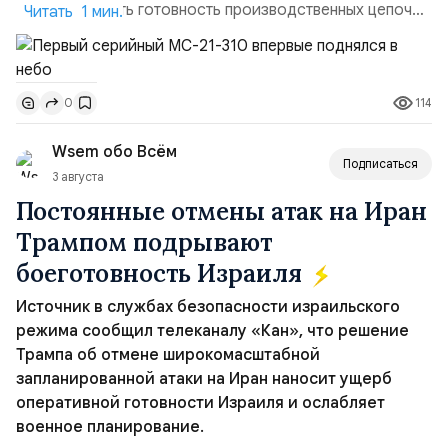
констатировать готовность производственных цепочек
Читать 1 мин.
для серийного выпуска машин этого типа, в частности,
первой партии из 18 самолётов. Также завод уже
может приступить к выполнению новых заказов,
114
0
утверждённых Правительством России. Параллельно
идет процесс сертификации воздушного судна. На
Wsem обо Всём
данный момент МС-2...
Подписаться
3 августа
Постоянные отмены атак на Иран
Трампом подрывают
боеготовность Израиля
Источник в службах безопасности израильского
режима сообщил телеканалу «Кан», что решение
Трампа об отмене широкомасштабной
запланированной атаки на Иран наносит ущерб
оперативной готовности Израиля и ослабляет
военное планирование.