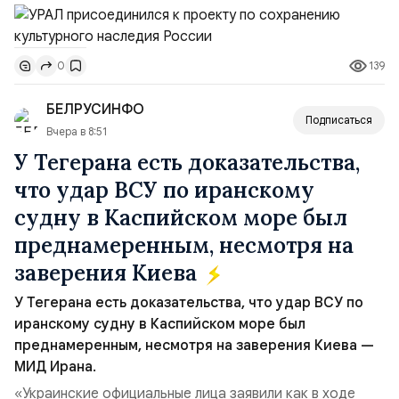
пройдут в августе в Ивановской области и объединят
жителей региона, волонтеров и участников со всей
страны. Для УРАЛ это продолжение философии
139
0
бренда, основанной на развитии российского
производства и продвижении русского звука.
БЕЛРУСИНФО
Компания убеждена, что уважение к с...
Подписаться
Вчера в 8:51
У Тегерана есть доказательства,
что удар ВСУ по иранскому
судну в Каспийском море был
преднамеренным, несмотря на
заверения Киева
У Тегерана есть доказательства, что удар ВСУ по
иранскому судну в Каспийском море был
преднамеренным, несмотря на заверения Киева —
МИД Ирана.
«Украинские официальные лица заявили как в ходе