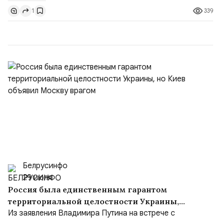
самостоятельной цивилизацией. Чтобы наши границы
339
1
были надёжно обеспечены. ▫️ Россия не сердится,
Россия сосредотачивается (цитата А. М. Горчакова...
Белрусинфо
29 июля
Россия была единственным гарантом
территориальной целостности Украины,
но Киев объявил Москву врагом
Из заявления Владимира Путина на встрече с