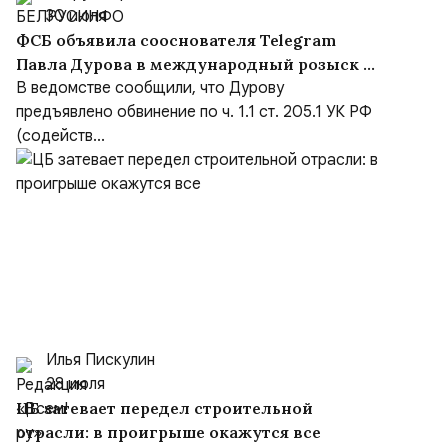
30 июля
ФСБ объявила сооснователя Telegram
Павла Дурова в международный розыск по
делу о содействии терроризму
В ведомстве сообщили, что Дурову
предъявлено обвинение по ч. 1.1 ст. 205.1 УК РФ
(содейств...
Илья Пискулин
28 июля
ЦБ затевает передел строительной
отрасли: в проигрыше окажутся все