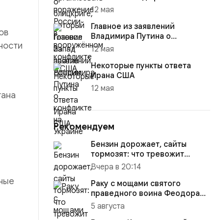
12 мая
Главное из заявлений
ов
Владимира Путина о
жности
конфликте на Украине
12 мая
Некоторые пункты ответа
Ирана США
12 мая
гана
Рекомендуем
Бензин дорожает, сайты
тормозят: что тревожит
россиян больше?
Вчера в 20:14
ные
Раку с мощами святого
праведного воина Феодора
Ушакова доставили в
5 августа
Кафедраль...