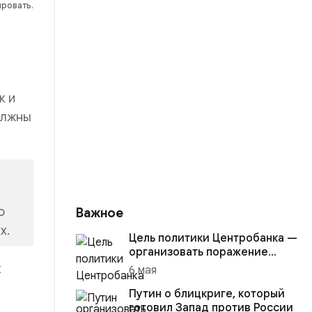
ировать.
к и
олжны
о
Важное
х.
Цель политики Центробанка —
организовать поражение
России в вооружённом
х
6 мая
конфликте с США
Путин о блицкриге, который
готовил Запад против России