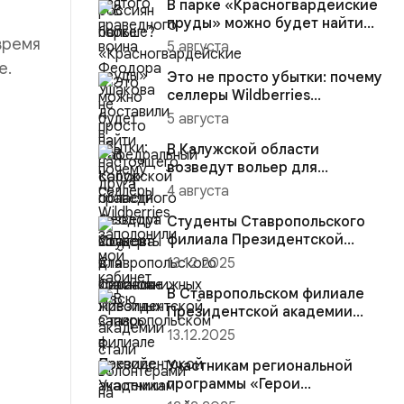
В парке «Красногвардейские
пруды» можно будет найти
настоящего друга
время
5 августа
е.
Это не просто убытки: почему
селлеры Wildberries
заполонили мой кабинет и
5 августа
вс...
В Калужской области
возведут вольер для
краснокнижных животных
4 августа
Студенты Ставропольского
филиала Президентской
академии стали волонтёрами
13.12.2025
на...
В Ставропольском филиале
Президентской академии
участники региональной
13.12.2025
прогр...
Участникам региональной
программы «Герои
Ставрополья» вручена