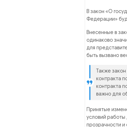
В закон «О гос
Федерации» буд
Внесенные в зак
одинаково значи
для представит
быть вызвано ве
Также закон
контракта п
контракта п
важно для о
Принятые измен
условий работы
прозрачности и