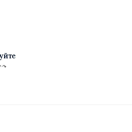
уйте
↶
↷