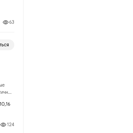
я
сть
63
ться
ые
гичный
 рынка
124