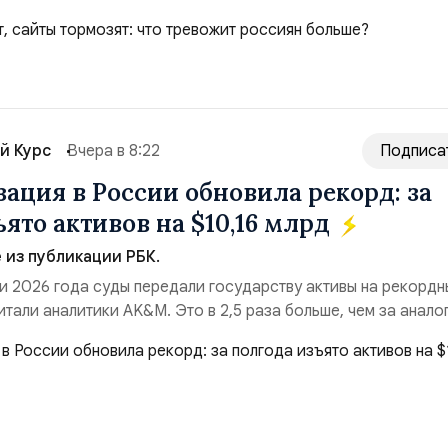
ые сбои в поставках бензина. А с другой – технологическа
еребои в работе интернета, блокировки сайтов, необходимо
ссийские платформы.Что из этого бье...
й Курс
Вчера в 8:22
Подписа
ация в России обновила рекорд: за
ято активов на $10,16 млрд
из публикации РБК.
и 2026 года суды передали государству активы на рекордн
итали аналитики AK&M. Это в 2,5 раза больше, чем за анало
($3,95 млрд). Всего зафиксировано 15 национализационных
ые обеспечили 42,2% денежного объёма всего российского
ий. Крупнейшей ...