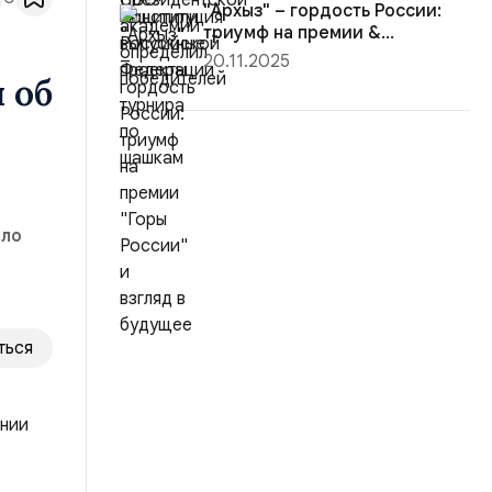
"Архыз" – гордость России:
триумф на премии &...
20.11.2025
 об
ыло
ться