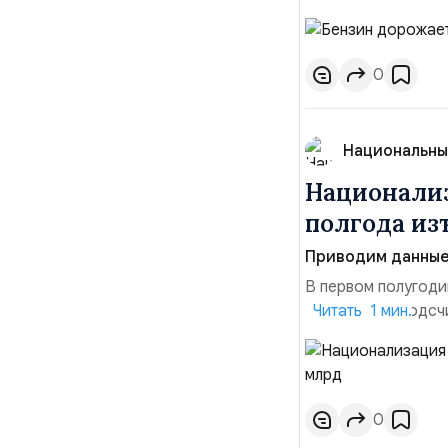
инфляция и локальн
турбулентность: п
осваивать VPN и ро
0
Национальны
Национализ
полгода изъ
Приводим данные 
В первом полугоди
$10,16 млрд, подсч
Читать 1 мин.
период 2025 года 
транзакций, котор
слияний и поглощен
0