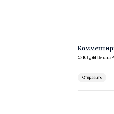
Комментир
😊
B
I
U
Цитата
Отправить