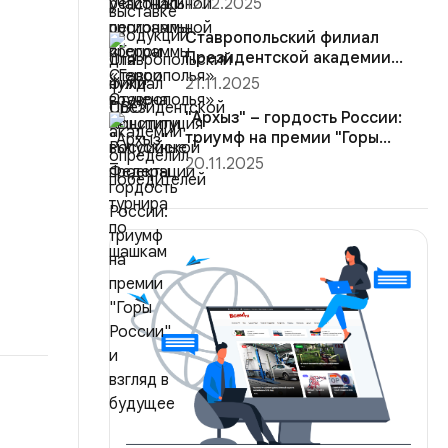
12.12.2025
Конституция Ро...
Ставропольский филиал
Президентской академии
определил победителей
21.11.2025
турнира ...
"Архыз" – гордость России:
триумф на премии "Горы
России"...
20.11.2025