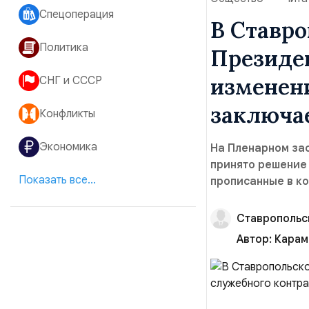
Спецоперация
В Ставр
Политика
Президен
изменени
СНГ и СССР
заключа
Конфликты
Экономика
На Пленарном за
принято решение 
Показать все...
прописанные в к
Ставропольс
Автор:
Карам