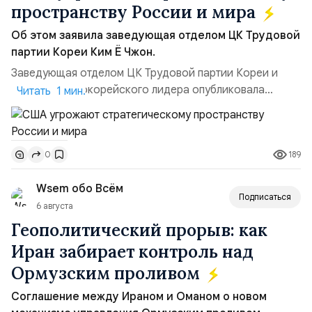
пространству России и мира
Об этом заявила заведующая отделом ЦК Трудовой
партии Кореи Ким Ё Чжон.
Заведующая отделом ЦК Трудовой партии Кореи и
сестра северокорейского лидера опубликовала
Читать 1 мин.
заявление для прессы в ответ на проведение Токио
совместных с флотом США запусков крылатых ракет
Томагавк.«Япония отбросила обманчивую видимость
189
0
„исключительно оборонительной страны“ и выносит
вопрос о собственном ядерном вооружении на
Wsem обо Всём
всеобщее обозрение, одновреме...
Подписаться
6 августа
Геополитический прорыв: как
Иран забирает контроль над
Ормузским проливом
Соглашение между Ираном и Оманом о новом