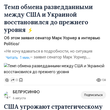
Темп обмена разведданными
между США и Украиной
восстановился до прежнего
уровня
Об этом заявил сенатор Марк Уорнер в интервью
Politico/
«Не хочу вдаваться в подробности, но ситуация
улучшилась», — заявил сенатор Марк Уорнер,
Читать 1 мин.
высокопоставленный член комитета по разведке,
добавив, что использование Украиной беспилотников и
ракет большой дальности позволило ей наносить
134
0
удары вглубь российской территории и укрепило её
позиции.Сотрудничество со стороны США стало
БЕЛРУСИНФО
ключом к позитивному пов...
Подписаться
6 августа
США угрожают стратегическому