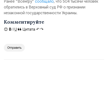
Ранее “Всем!ру”
сообщало
, что 504 тысячи человек
обратились в Верховный суд РФ о признании
незаконной государственности Украины.
Комментируйте
😊
B
I
U
Цитата
↶
↷
Отправить