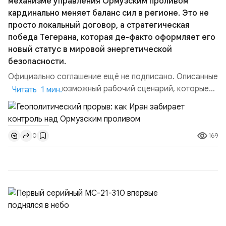
механизме управления Ормузским проливом
кардинально меняет баланс сил в регионе. Это не
просто локальный договор, а стратегическая
победа Тегерана, которая де-факто оформляет его
новый статус в мировой энергетической
безопасности.
Официально соглашение ещё не подписано. Описанные
пункты — это возможный рабочий сценарий, которые
Читать 1 мин.
скорее всего будут реализованы.Разбираем ключевые
тезисы и последствия этого соглашения:. 1. Новые
доли контроля (75 на 25). Было: Ранее Иран и Оман
169
0
контролировали пролив на паритетных началах —
50/50. Стало: Новое соглашение закрепляет за
Ираном...