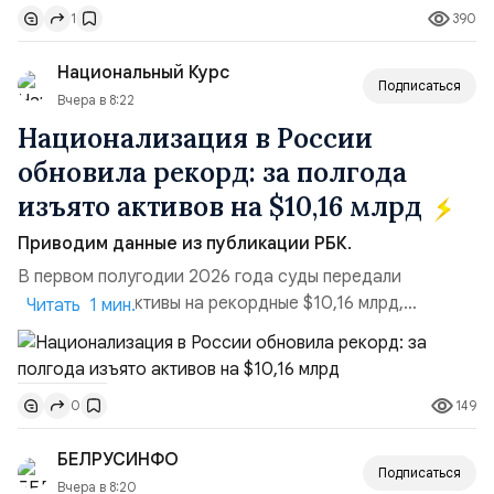
390
1
турбулентность: перебои в работе интернета,
блокировки сайтов, необходимость осваивать VPN и
Национальный Курс
российские платформы.Что из этого бье...
Подписаться
Вчера в 8:22
Национализация в России
обновила рекорд: за полгода
изъято активов на $10,16 млрд
Приводим данные из публикации РБК.
В первом полугодии 2026 года суды передали
государству активы на рекордные $10,16 млрд,
Читать 1 мин.
подсчитали аналитики AK&M. Это в 2,5 раза больше,
чем за аналогичный период 2025 года ($3,95 млрд).
Всего зафиксировано 15 национализационных
149
0
транзакций, которые обеспечили 42,2% денежного
объёма всего российского рынка слияний и
БЕЛРУСИНФО
поглощений. Крупнейшей ...
Подписаться
Вчера в 8:20